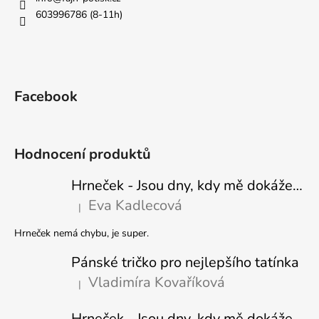
603996786 (8-11h)
Facebook
Hodnocení produktů
Hrneček - Jsou dny, kdy mě dokáže nasrat i vzduch - Sova
Eva Kadlecová
|
Hodnocení produktu je 5 z 5 hvězdiček.
Hrneček nemá chybu, je super.
Pánské tričko pro nejlepšího tatínka
Vladimíra Kovaříková
|
Hodnocení produktu je 5 z 5 hvězdiček.
Hrneček - Jsou dny, kdy mě dokáže nasrat i vzduch-naštvaný pejsek