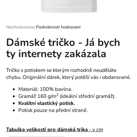
a
j
í
Průměrné
Neohodnoceno
Podrobnosti hodnocení
t
hodnocení
?
Dámské tričko - Já bych
produktu
je
ty internety zakázala
0,0
z
5
hvězdiček.
Tričko s potiskem se kterým rozhodně neuděláte
HLEDAT
chybu. Originální dárek, který potěší vás i obdarované.
Materiál: 100% bavlna.
2
Gramáž 160 g/m
(ideální střední gramáž).
D
Kvalitní elastický potisk.
o
p
Potisk pouze na přední straně.
o
r
Tabulka velikostí pro dámská trika
- v cm
u