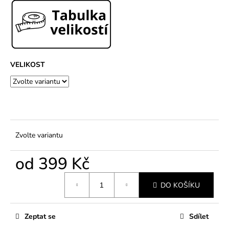
č
u
j
e
m
e
VELIKOST
Zvolte variantu
od
399 Kč
Měrná
DO KOŠÍKU
cena:
Zeptat se
Sdílet