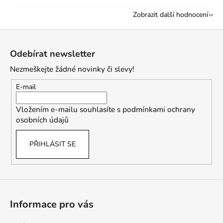
Zobrazit další hodnocení
Z
á
Odebírat newsletter
p
Nezmeškejte žádné novinky či slevy!
a
t
E-mail
í
Vložením e-mailu souhlasíte s
podmínkami ochrany
osobních údajů
PŘIHLÁSIT SE
Informace pro vás