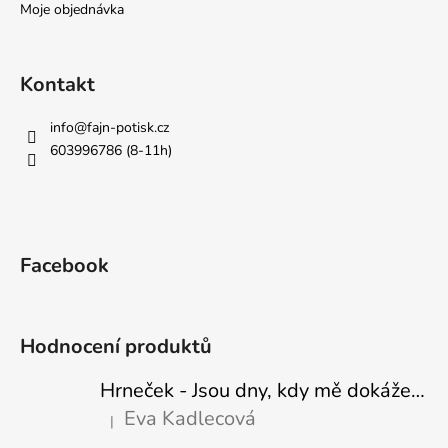
Moje objednávka
Kontakt
info
@
fajn-potisk.cz
603996786 (8-11h)
Facebook
Hodnocení produktů
Hrneček - Jsou dny, kdy mě dokáže nasrat i vzduch - Sova
Eva Kadlecová
|
Hodnocení produktu je 5 z 5 hvězdiček.