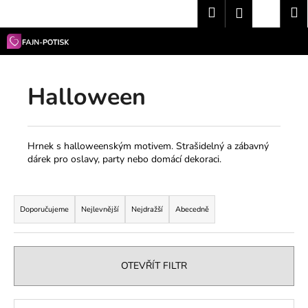
K
Přejít
Hledat
Nákup
M
Přihlášení
na
o
obsah
Zpět
Zpět
košík
š
í
C
k
Halloween
o
p
o
t
Hrnek s halloweenským motivem. Strašidelný a zábavný
dárek pro oslavy, party nebo domácí dekoraci.
ř
e
Ř
b
a
Doporučujeme
Nejlevnější
Nejdražší
Abecedně
u
z
j
e
e
n
OTEVŘÍT FILTR
t
í
e
p
V
n