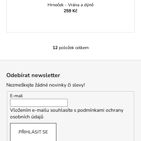
Hrneček - Vrána a dýně
259 Kč
12
položek celkem
O
v
Z
l
á
á
Odebírat newsletter
d
p
a
Nezmeškejte žádné novinky či slevy!
a
c
t
E-mail
í
í
p
Vložením e-mailu souhlasíte s
podmínkami ochrany
r
osobních údajů
v
k
PŘIHLÁSIT SE
y
v