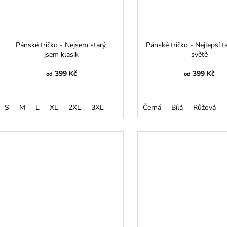
Pánské tričko - Nejsem starý,
Pánské tričko - Nejlepší t
jsem klasik
světě
399 Kč
399 Kč
od
od
S
M
L
XL
2XL
3XL
Černá
Bílá
Růžová