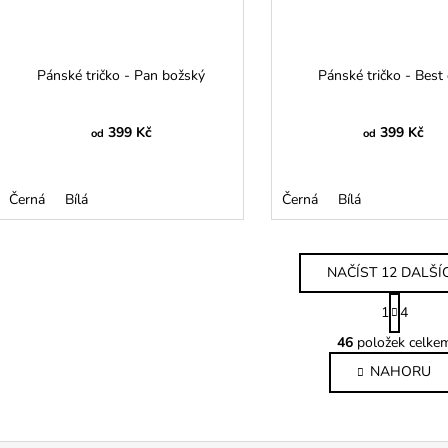
Pánské tričko - Pan božský
Pánské tričko - Best
399 Kč
399 Kč
od
od
Černá
Bílá
Černá
Bílá
NAČÍST 12 DALŠÍ
S
1
4
t
O
r
46
položek celke
v
á
NAHORU
l
n
k
á
o
d
v
a