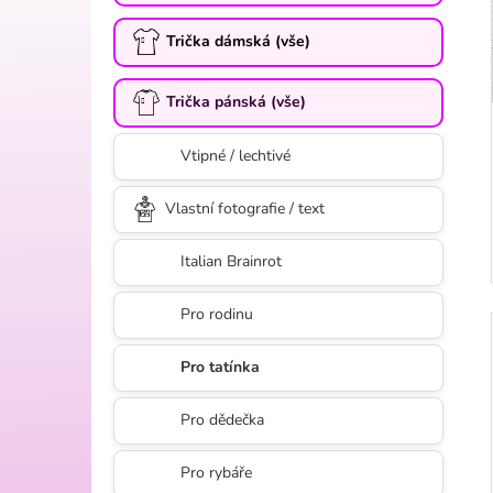
a
Trička dámská (vše)
n
n
í
Trička pánská (vše)
p
Vtipné / lechtivé
a
n
Vlastní fotografie / text
e
l
Italian Brainrot
Pro rodinu
Pro tatínka
Pro dědečka
Pro rybáře