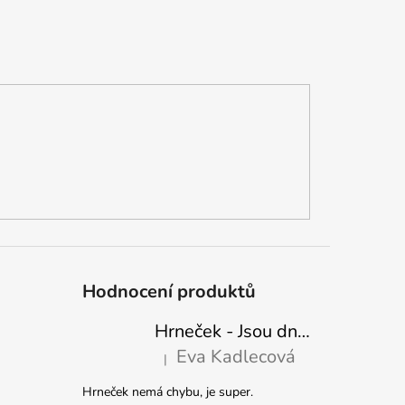
Hodnocení produktů
Hrneček - Jsou dny, kdy mě dokáže nasrat i vzduch - Sova
Eva Kadlecová
|
Hodnocení produktu je 5 z 5 hvězdiček.
Hrneček nemá chybu, je super.