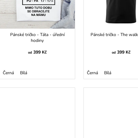
r
ů
o
d
u
k
Pánské tričko - Táta - úřední
Pánské tričko - The wal
t
hodiny
ů
399 Kč
399 Kč
od
od
Černá
Bílá
Černá
Bílá