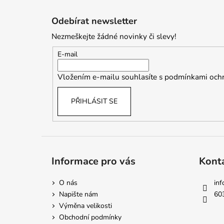
Z
á
Odebírat newsletter
p
Nezmeškejte žádné novinky či slevy!
a
t
E-mail
í
Vložením e-mailu souhlasíte s
podmínkami ochr
PŘIHLÁSIT SE
Informace pro vás
Kont
O nás
inf
Napište nám
60
Výměna velikosti
Obchodní podmínky