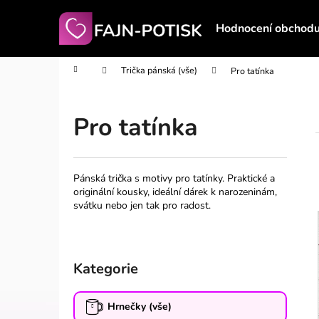
K
Přejít
na
o
Hodnocení obchod
obsah
Zpět
Zpět
š
do
do
í
Domů
Trička pánská (vše)
Pro tatínka
obchodu
obchodu
k
Pro tatínka
Pánská trička s motivy pro tatínky. Praktické a
í
originální kousky, ideální dárek k narozeninám,
svátku nebo jen tak pro radost.
P
o
i
Kategorie
Přeskočit
s
kategorie
t
Hrnečky (vše)
r