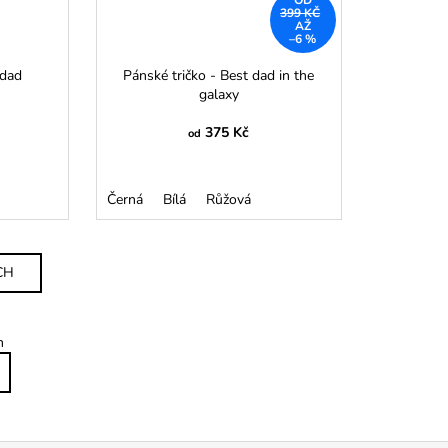
OD
399 KČ
AŽ
–6 %
 dad
Pánské tričko - Best dad in the
galaxy
375 Kč
od
Černá
Bílá
Růžová
CH
m