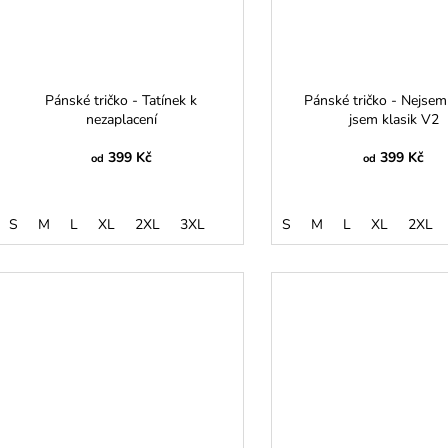
Pánské tričko - Tatínek k
Pánské tričko - Nejsem 
nezaplacení
jsem klasik V2
399 Kč
399 Kč
od
od
S
M
L
XL
2XL
3XL
S
M
L
XL
2XL