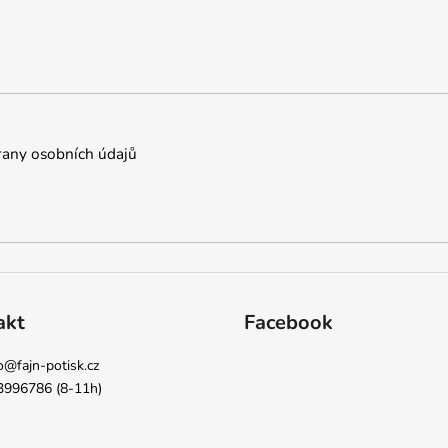
á
c
n
í
í
p
r
v
k
y
any osobních údajů
v
ý
p
i
s
u
akt
Facebook
o
@
fajn-potisk.cz
3996786 (8-11h)