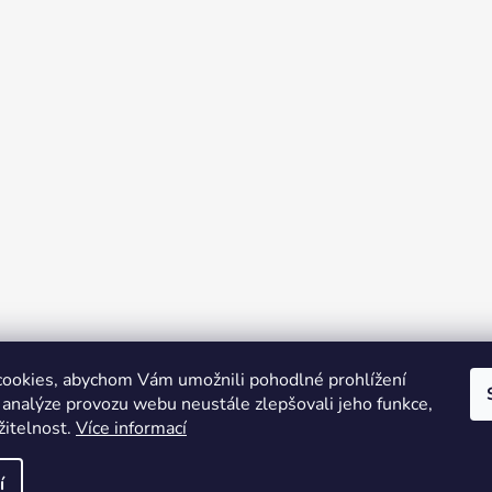
ookies, abychom Vám umožnili pohodlné prohlížení
 analýze provozu webu neustále zlepšovali jeho funkce,
žitelnost.
Více informací
na.
Upravit nastavení cookies
í