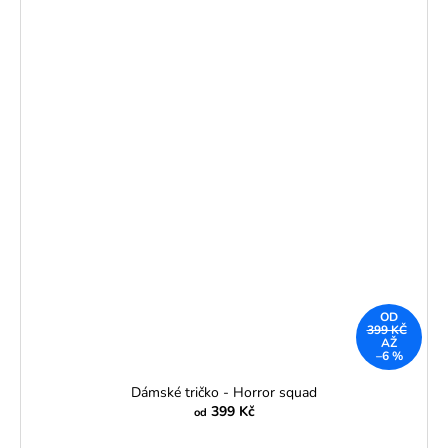
OD
399 KČ
AŽ
–6 %
Dámské tričko - Horror squad
399 Kč
od