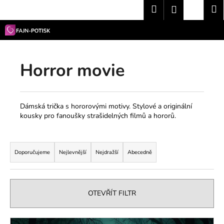
K
Přejít
Hledat
Nákup
M
Přihlášení
na
o
obsah
Zpět
Zpět
košík
š
í
C
k
Horror movie
o
p
o
t
Dámská trička s hororovými motivy. Stylové a originální
kousky pro fanoušky strašidelných filmů a hororů.
ř
e
Ř
b
a
Doporučujeme
Nejlevnější
Nejdražší
Abecedně
u
z
j
e
e
n
OTEVŘÍT FILTR
t
í
e
p
V
n