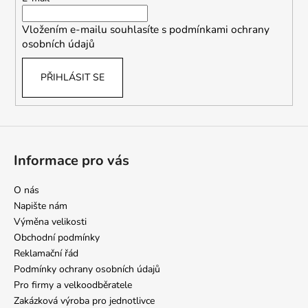
v
í
k
Vložením e-mailu souhlasíte s
podmínkami ochrany
y
osobních údajů
v
ý
PŘIHLÁSIT SE
p
i
s
u
Informace pro vás
O nás
Napište nám
Výměna velikosti
Obchodní podmínky
Reklamační řád
Podmínky ochrany osobních údajů
Pro firmy a velkoodběratele
Zakázková výroba pro jednotlivce