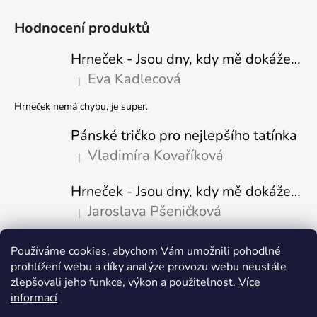
Hodnocení produktů
Hrneček - Jsou dny, kdy mě dokáže nasrat i vzduch - Sova
Eva Kadlecová
|
Hodnocení produktu je 5 z 5 hvězdiček.
Hrneček nemá chybu, je super.
Pánské tričko pro nejlepšího tatínka
Vladimíra Kovaříková
|
Hodnocení produktu je 5 z 5 hvězdiček.
Hrneček - Jsou dny, kdy mě dokáže nasrat i vzduch-naštvaný pejsek
Jaroslava Pšeničková
|
Hodnocení produktu je 5 z 5 hvězdiček.
Používáme cookies, abychom Vám umožnili pohodlné
Přijímáme online platby
prohlížení webu a díky analýze provozu webu neustále
zlepšovali jeho funkce, výkon a použitelnost.
Více
informací