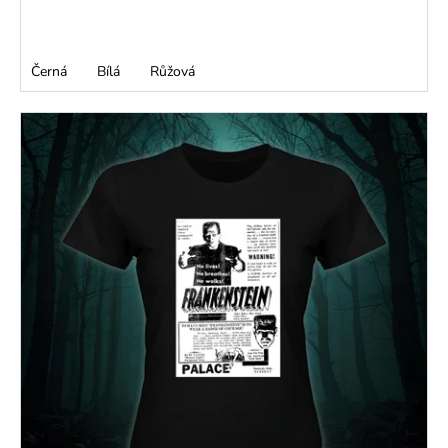
č
u
j
e
Černá
Bílá
Růžová
m
e