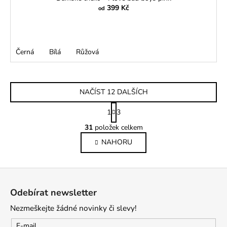
399 Kč
od
Černá
Bílá
Růžová
NAČÍST 12 DALŠÍCH
S
1
3
t
O
r
31
položek celkem
v
á
NAHORU
l
n
k
á
o
d
Z
v
a
á
á
c
Odebírat newsletter
n
p
í
í
Nezmeškejte žádné novinky či slevy!
p
a
r
t
E-mail