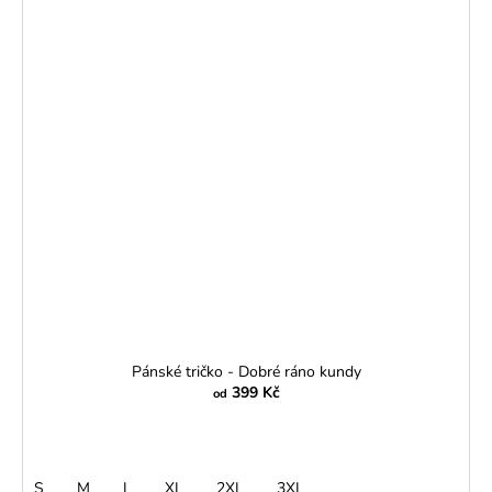
Pánské tričko - Dobré ráno kundy
399 Kč
od
S
M
L
XL
2XL
3XL