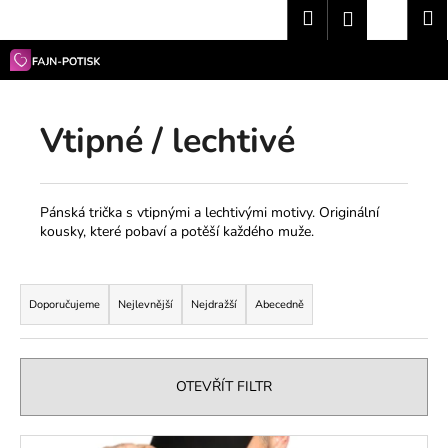
K
Přejít
Hledat
Nákup
M
Přihlášení
na
o
obsah
Zpět
Zpět
košík
š
í
C
k
Vtipné / lechtivé
o
p
o
t
Pánská trička s vtipnými a lechtivými motivy. Originální
kousky, které pobaví a potěší každého muže.
ř
e
Ř
b
a
Doporučujeme
Nejlevnější
Nejdražší
Abecedně
u
z
j
e
e
n
OTEVŘÍT FILTR
t
í
e
p
V
n