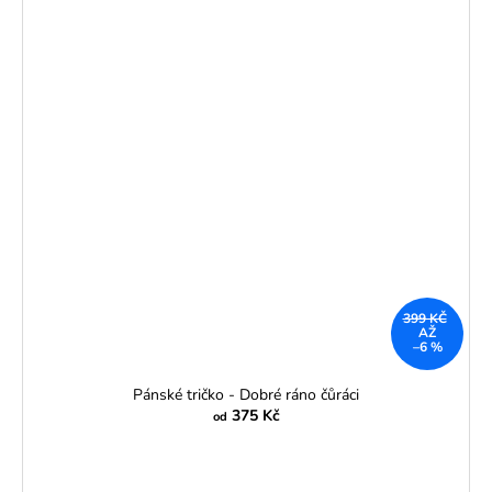
399 KČ
AŽ
–6 %
Pánské tričko - Dobré ráno čůráci
375 Kč
od