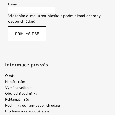
r
t
E-mail
v
í
k
Vložením e-mailu souhlasíte s
podmínkami ochrany
y
osobních údajů
v
ý
PŘIHLÁSIT SE
p
i
s
u
Informace pro vás
O nás
Napište nám
Výměna velikosti
Obchodní podmínky
Reklamační řád
Podmínky ochrany osobních údajů
Pro firmy a velkoodběratele