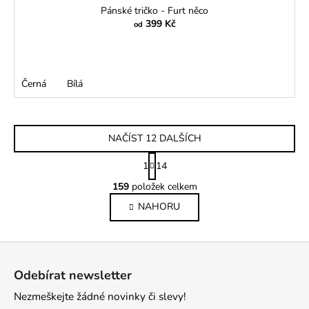
Pánské tričko - Furt něco
399 Kč
od
Černá
Bílá
NAČÍST 12 DALŠÍCH
S
1
14
t
O
r
159
položek celkem
v
á
NAHORU
l
n
k
á
o
d
Z
v
a
á
á
c
Odebírat newsletter
n
p
í
í
Nezmeškejte žádné novinky či slevy!
p
a