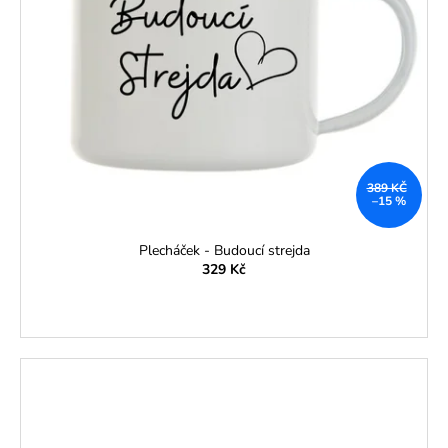
389 KČ
–15 %
Plecháček - Budoucí strejda
329 Kč