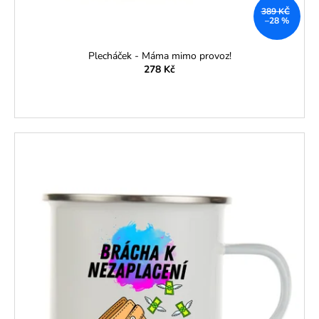
č
389 KČ
u
–28 %
j
e
Plecháček - Máma mimo provoz!
m
278 Kč
e