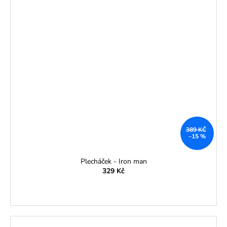
389 KČ
–15 %
Plecháček - Iron man
329 Kč