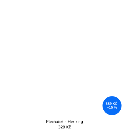
389 KČ
–15 %
Plecháček - Her king
329 Kč