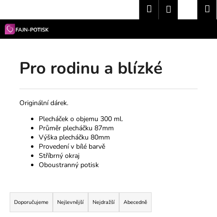
K
Přejít
Hledat
Nákup
M
Přihlášení
na
o
obsah
Zpět
Zpět
košík
š
í
C
k
Pro rodinu a blízké
o
p
o
t
Originální dárek.
ř
Plecháček o objemu 300 ml.
e
Průměr plecháčku 87mm
Výška plecháčku 80mm
b
Provedení v bílé barvě
u
Stříbrný okraj
j
Oboustranný potisk
e
Ř
t
a
e
Doporučujeme
Nejlevnější
Nejdražší
Abecedně
z
n