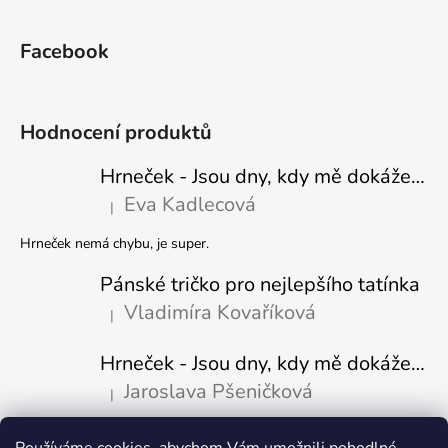
Facebook
Hodnocení produktů
Hrneček - Jsou dny, kdy mě dokáže nasrat i vzduch - Sova
Eva Kadlecová
|
Hodnocení produktu je 5 z 5 hvězdiček.
Hrneček nemá chybu, je super.
Pánské tričko pro nejlepšího tatínka
Vladimíra Kovaříková
|
Hodnocení produktu je 5 z 5 hvězdiček.
Hrneček - Jsou dny, kdy mě dokáže nasrat i vzduch-naštvaný pejsek
Jaroslava Pšeničková
|
Hodnocení produktu je 5 z 5 hvězdiček.