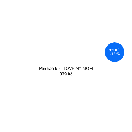
389 KČ
–15 %
Plecháček - I LOVE MY MOM
329 Kč