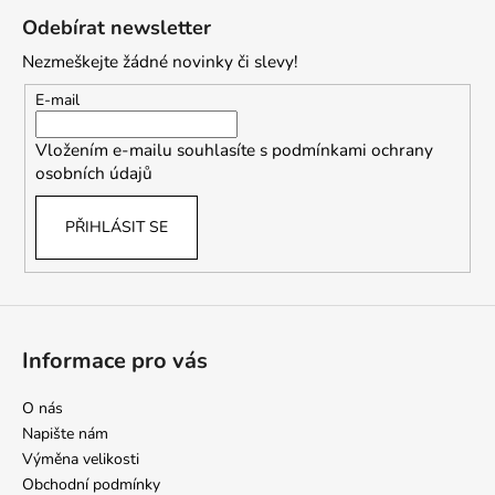
á
á
c
Odebírat newsletter
n
p
í
í
Nezmeškejte žádné novinky či slevy!
p
a
r
t
E-mail
v
í
k
Vložením e-mailu souhlasíte s
podmínkami ochrany
y
osobních údajů
v
ý
PŘIHLÁSIT SE
p
i
s
u
Informace pro vás
O nás
Napište nám
Výměna velikosti
Obchodní podmínky