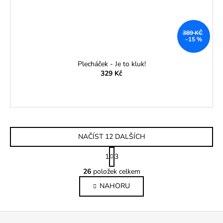
389 KČ
–15 %
Plecháček - Je to kluk!
329 Kč
NAČÍST 12 DALŠÍCH
S
1
3
t
O
r
26
položek celkem
v
á
NAHORU
l
n
k
á
o
d
Z
v
a