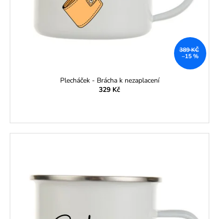
389 KČ
–15 %
Plecháček - Brácha k nezaplacení
329 Kč