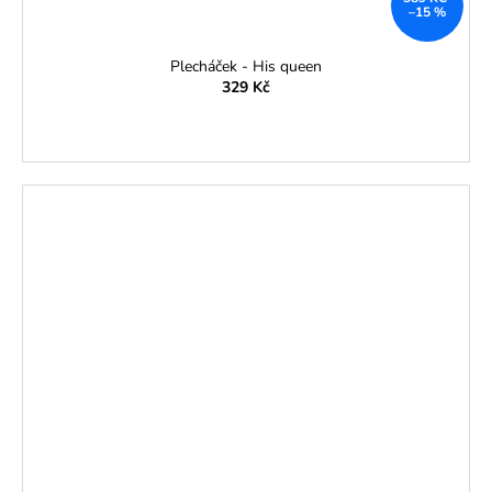
–15 %
Plecháček - His queen
329 Kč