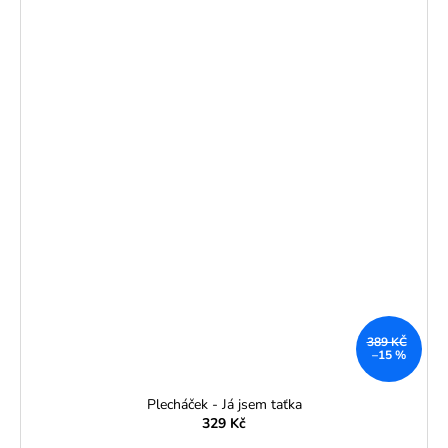
389 KČ
–15 %
Plecháček - Já jsem taťka
329 Kč