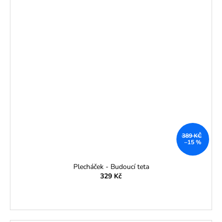
389 KČ
–15 %
Plecháček - Budoucí teta
329 Kč