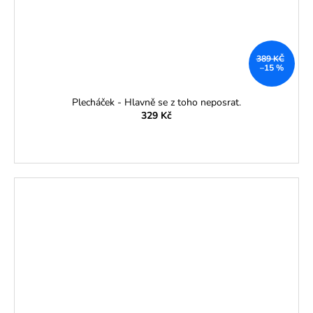
389 KČ
–15 %
Plecháček - Hlavně se z toho neposrat.
329 Kč