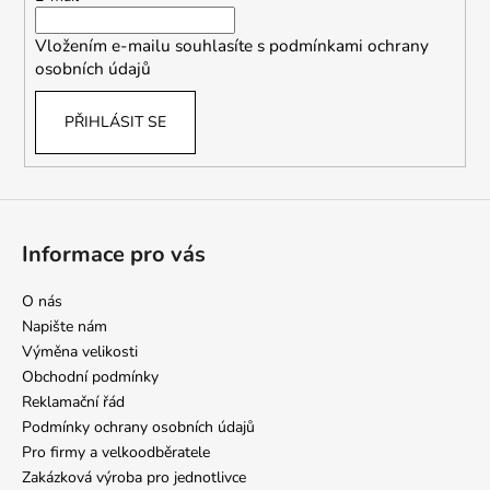
v
í
k
Vložením e-mailu souhlasíte s
podmínkami ochrany
y
osobních údajů
v
ý
PŘIHLÁSIT SE
p
i
s
u
Informace pro vás
O nás
Napište nám
Výměna velikosti
Obchodní podmínky
Reklamační řád
Podmínky ochrany osobních údajů
Pro firmy a velkoodběratele
Zakázková výroba pro jednotlivce