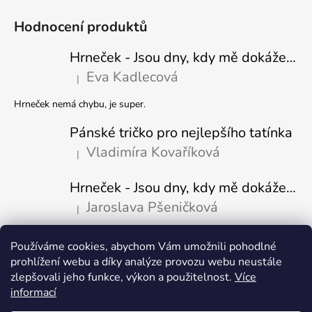
Hodnocení produktů
Hrneček - Jsou dny, kdy mě dokáže nasrat i vzduch - Sova
Eva Kadlecová
|
Hodnocení produktu je 5 z 5 hvězdiček.
Hrneček nemá chybu, je super.
Pánské tričko pro nejlepšího tatínka
Vladimíra Kovaříková
|
Hodnocení produktu je 5 z 5 hvězdiček.
Hrneček - Jsou dny, kdy mě dokáže nasrat i vzduch-naštvaný pejsek
Jaroslava Pšeničková
|
Hodnocení produktu je 5 z 5 hvězdiček.
Používáme cookies, abychom Vám umožnili pohodlné
Přijímáme online platby
prohlížení webu a díky analýze provozu webu neustále
zlepšovali jeho funkce, výkon a použitelnost.
Více
informací