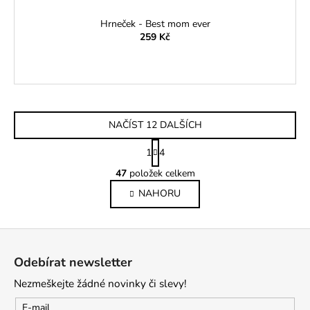
Hrneček - Best mom ever
259 Kč
NAČÍST 12 DALŠÍCH
S
1
4
t
O
r
47
položek celkem
v
á
NAHORU
l
n
k
á
o
d
Z
v
a
á
á
c
Odebírat newsletter
n
p
í
í
Nezmeškejte žádné novinky či slevy!
p
a
r
t
E-mail