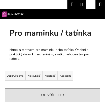
K
Přejít
Hledat
Nákup
M
Přihlášení
na
o
obsah
Zpět
Zpět
košík
š
í
C
k
Pro maminku / tatínka
o
p
o
t
Hrnek s motivem pro maminku nebo tatínka. Osobní a
praktický dárek k narozeninám, svátku nebo jen tak pro
ř
radost.
e
b
Ř
u
a
Doporučujeme
Nejlevnější
Nejdražší
Abecedně
j
z
e
e
t
n
OTEVŘÍT FILTR
e
í
n