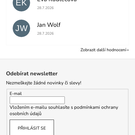
EK
Hodnocení obchodu je 5 z 5 hvězdiček.
28.7.2026
Jan Wolf
JW
Hodnocení obchodu je 5 z 5 hvězdiček.
28.7.2026
Zobrazit další hodnocení
Z
á
Odebírat newsletter
p
Nezmeškejte žádné novinky či slevy!
a
t
E-mail
í
Vložením e-mailu souhlasíte s
podmínkami ochrany
osobních údajů
PŘIHLÁSIT SE