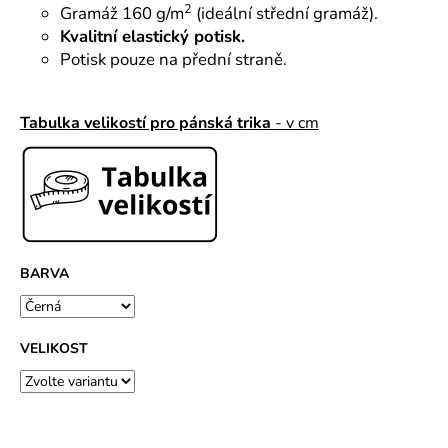
č
2
Gramáž 160 g/m
(ideální střední gramáž).
u
Kvalitní elastický potisk.
j
Potisk pouze na přední straně.
e
m
e
Tabulka velikostí pro pánská trika
- v cm
BARVA
VELIKOST