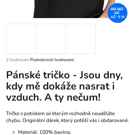
a
OD 367
KČ
j
AŽ –5 %
í
t
?
Průměrné
3 hodnocení
Podrobnosti hodnocení
hodnocení
HLEDAT
Pánské tričko - Jsou dny,
produktu
je
kdy mě dokáže nasrat i
5,0
z
vzduch. A ty nečum!
5
D
hvězdiček.
o
p
Tričko s potiskem se kterým rozhodně neuděláte
o
chybu. Originální dárek, který potěší vás i obdarované.
r
u
Materiál: 100% bavlna.