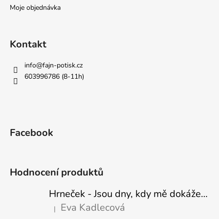
Moje objednávka
Kontakt
info
@
fajn-potisk.cz
603996786 (8-11h)
Facebook
Hodnocení produktů
Hrneček - Jsou dny, kdy mě dokáže nasrat i vzduch - Sova
Eva Kadlecová
|
Hodnocení produktu je 5 z 5 hvězdiček.