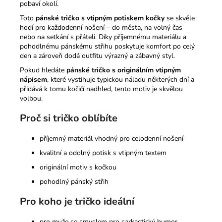
pobaví okolí.
Toto
pánské tričko s vtipným potiskem kočky
se skvěle
hodí pro každodenní nošení – do města, na volný čas
nebo na setkání s přáteli. Díky příjemnému materiálu a
pohodlnému pánskému střihu poskytuje komfort po celý
den a zároveň dodá outfitu výrazný a zábavný styl.
Pokud hledáte
pánské tričko s originálním vtipným
nápisem
, které vystihuje typickou náladu některých dní a
přidává k tomu kočičí nadhled, tento motiv je skvělou
volbou.
Proč si tričko oblíbíte
příjemný materiál vhodný pro celodenní nošení
kvalitní a odolný potisk s vtipným textem
originální motiv s kočkou
pohodlný pánský střih
Pro koho je tričko ideální
pro muže se smyslem pro sarkastický humor