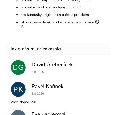
pro milovníky koček a vtipných motivů
pro fanoušky originálních triček s potiskem
jako zábavný dárek pro kamaráda nebo kolegu 🐱
😄
David Grebeníček
DG
Hodnocení obchodu je 5 z 5 hvězdiček.
5.8.2026
Pavel Kořínek
PK
Hodnocení obchodu je 5 z 5 hvězdiček.
3.8.2026
Vřele doporučuji
Eva Kadlecová