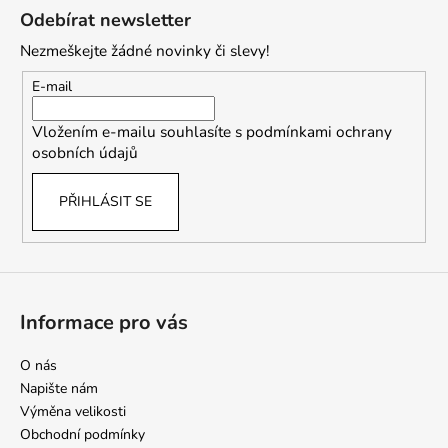
á
Odebírat newsletter
p
Nezmeškejte žádné novinky či slevy!
a
t
E-mail
í
Vložením e-mailu souhlasíte s
podmínkami ochrany
osobních údajů
PŘIHLÁSIT SE
Informace pro vás
O nás
Napište nám
Výměna velikosti
Obchodní podmínky