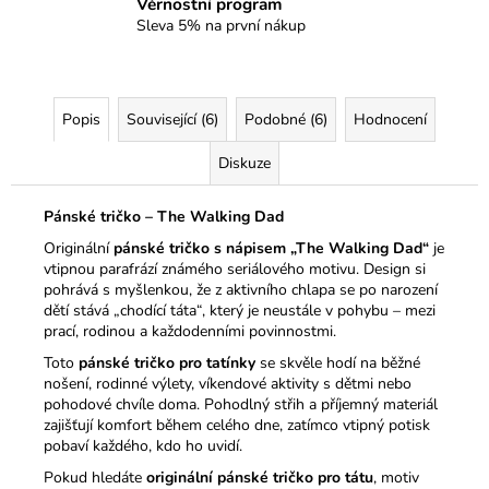
Věrnostní program
Sleva 5% na první nákup
Popis
Související (6)
Podobné (6)
Hodnocení
Diskuze
Pánské tričko – The Walking Dad
Originální
pánské tričko s nápisem „The Walking Dad“
je
vtipnou parafrází známého seriálového motivu. Design si
pohrává s myšlenkou, že z aktivního chlapa se po narození
dětí stává „chodící táta“, který je neustále v pohybu – mezi
prací, rodinou a každodenními povinnostmi.
Toto
pánské tričko pro tatínky
se skvěle hodí na běžné
nošení, rodinné výlety, víkendové aktivity s dětmi nebo
pohodové chvíle doma. Pohodlný střih a příjemný materiál
zajišťují komfort během celého dne, zatímco vtipný potisk
pobaví každého, kdo ho uvidí.
Pokud hledáte
originální pánské tričko pro tátu
, motiv