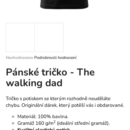
a
j
í
t
?
Průměrné
Neohodnoceno
Podrobnosti hodnocení
hodnocení
HLEDAT
Pánské tričko - The
produktu
je
walking dad
0,0
z
5
D
hvězdiček.
o
Tričko s potiskem se kterým rozhodně neuděláte
p
chybu. Originální dárek, který potěší vás i obdarované.
o
Materiál: 100% bavlna.
r
2
Gramáž 160 g/m
(ideální střední gramáž).
u
Kvalitní elastický potisk.