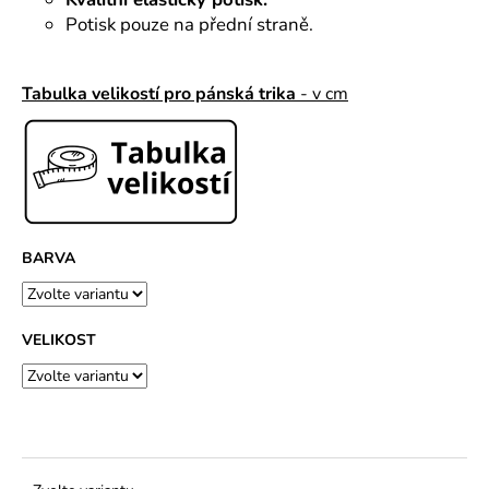
č
u
Potisk pouze na přední straně.
j
e
Tabulka velikostí pro pánská trika
- v cm
m
e
BARVA
VELIKOST