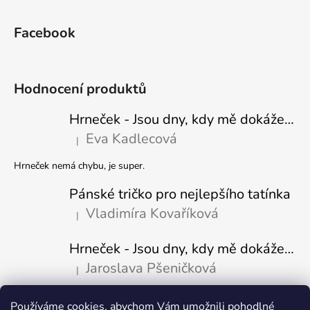
Facebook
Hodnocení produktů
Hrneček - Jsou dny, kdy mě dokáže nasrat i vzduch - Sova
Eva Kadlecová
|
Hodnocení produktu je 5 z 5 hvězdiček.
Hrneček nemá chybu, je super.
Pánské tričko pro nejlepšího tatínka
Vladimíra Kovaříková
|
Hodnocení produktu je 5 z 5 hvězdiček.
Hrneček - Jsou dny, kdy mě dokáže nasrat i vzduch-naštvaný pejsek
Jaroslava Pšeničková
|
Hodnocení produktu je 5 z 5 hvězdiček.
Používáme cookies, abychom Vám umožnili pohodlné