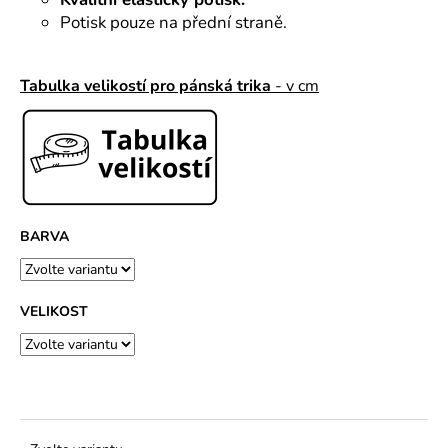
č
u
Potisk pouze na přední straně.
j
e
Tabulka velikostí pro pánská trika
- v cm
m
e
BARVA
VELIKOST