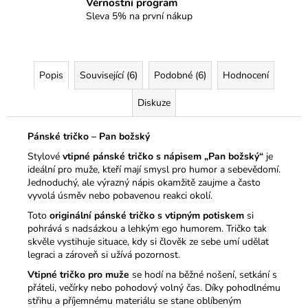
Věrnostní program
Sleva 5% na první nákup
Popis
Související (6)
Podobné (6)
Hodnocení
Diskuze
Pánské tričko – Pan božský
Stylové
vtipné pánské tričko s nápisem „Pan božský“
je
ideální pro muže, kteří mají smysl pro humor a sebevědomí.
Jednoduchý, ale výrazný nápis okamžitě zaujme a často
vyvolá úsměv nebo pobavenou reakci okolí.
Toto
originální pánské tričko s vtipným potiskem
si
pohrává s nadsázkou a lehkým ego humorem. Tričko tak
skvěle vystihuje situace, kdy si člověk ze sebe umí udělat
legraci a zároveň si užívá pozornost.
Vtipné tričko pro muže
se hodí na běžné nošení, setkání s
přáteli, večírky nebo pohodový volný čas. Díky pohodlnému
střihu a příjemnému materiálu se stane oblíbeným