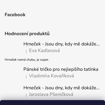
Facebook
Hodnocení produktů
Hrneček - Jsou dny, kdy mě dokáže nasrat i vzduch - Sova
Eva Kadlecová
|
Hodnocení produktu je 5 z 5 hvězdiček.
Hrneček nemá chybu, je super.
Pánské tričko pro nejlepšího tatínka
Vladimíra Kovaříková
|
Hodnocení produktu je 5 z 5 hvězdiček.
Hrneček - Jsou dny, kdy mě dokáže nasrat i vzduch-naštvaný pejsek
Jaroslava Pšeničková
|
Hodnocení produktu je 5 z 5 hvězdiček.