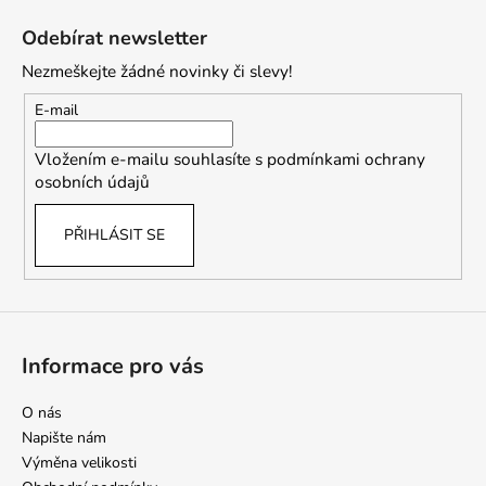
á
Odebírat newsletter
p
Nezmeškejte žádné novinky či slevy!
a
t
E-mail
í
Vložením e-mailu souhlasíte s
podmínkami ochrany
osobních údajů
PŘIHLÁSIT SE
Informace pro vás
O nás
Napište nám
Výměna velikosti