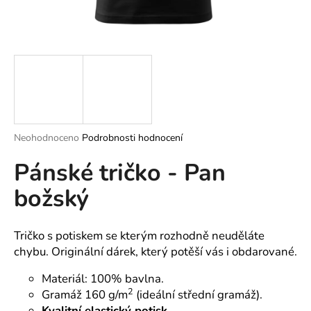
a
j
í
t
?
Průměrné
Neohodnoceno
Podrobnosti hodnocení
hodnocení
HLEDAT
Pánské tričko - Pan
produktu
je
božský
0,0
z
5
D
hvězdiček.
o
Tričko s potiskem se kterým rozhodně neuděláte
p
chybu. Originální dárek, který potěší vás i obdarované.
o
Materiál: 100% bavlna.
r
2
Gramáž 160 g/m
(ideální střední gramáž).
u
Kvalitní elastický potisk.