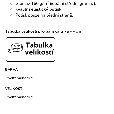
č
2
Gramáž 160 g/m
(ideální střední gramáž).
u
Kvalitní elastický potisk.
j
Potisk pouze na přední straně.
e
m
e
Tabulka velikostí pro pánská trika
- v cm
BARVA
VELIKOST