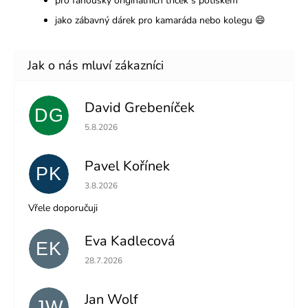
pro fanoušky originálních triček s potiskem
jako zábavný dárek pro kamaráda nebo kolegu 😄
David Grebeníček
DG
Hodnocení obchodu je 5 z 5 hvězdiček.
5.8.2026
Pavel Kořínek
PK
Hodnocení obchodu je 5 z 5 hvězdiček.
3.8.2026
Vřele doporučuji
Eva Kadlecová
EK
Hodnocení obchodu je 5 z 5 hvězdiček.
28.7.2026
Jan Wolf
JW