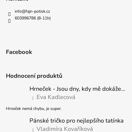
info
@
fajn-potisk.cz
603996786 (8-11h)
Facebook
Hodnocení produktů
Hrneček - Jsou dny, kdy mě dokáže nasrat i vzduch - Sova
Eva Kadlecová
|
Hodnocení produktu je 5 z 5 hvězdiček.
Hrneček nemá chybu, je super.
Pánské tričko pro nejlepšího tatínka
Vladimíra Kovaříková
|
Hodnocení produktu je 5 z 5 hvězdiček.