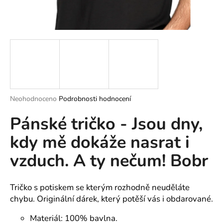
a
j
í
t
?
Průměrné
Neohodnoceno
Podrobnosti hodnocení
hodnocení
HLEDAT
Pánské tričko - Jsou dny,
produktu
je
kdy mě dokáže nasrat i
0,0
z
vzduch. A ty nečum! Bobr
5
D
hvězdiček.
o
p
Tričko s potiskem se kterým rozhodně neuděláte
o
chybu. Originální dárek, který potěší vás i obdarované.
r
u
Materiál: 100% bavlna.