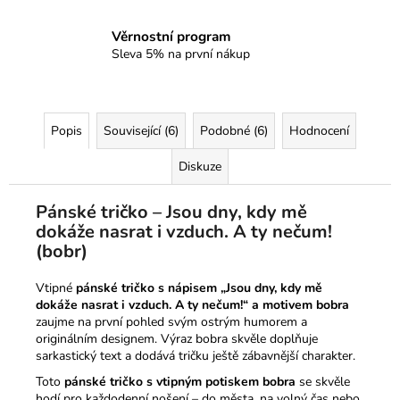
Věrnostní program
Sleva 5% na první nákup
Popis
Související (6)
Podobné (6)
Hodnocení
Diskuze
Pánské tričko – Jsou dny, kdy mě
dokáže nasrat i vzduch. A ty nečum!
(bobr)
Vtipné
pánské tričko s nápisem „Jsou dny, kdy mě
dokáže nasrat i vzduch. A ty nečum!“ a motivem bobra
zaujme na první pohled svým ostrým humorem a
originálním designem. Výraz bobra skvěle doplňuje
sarkastický text a dodává tričku ještě zábavnější charakter.
Toto
pánské tričko s vtipným potiskem bobra
se skvěle
hodí pro každodenní nošení – do města, na volný čas nebo