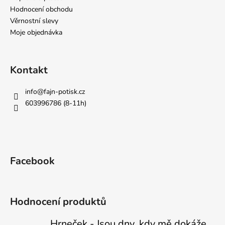
Hodnocení obchodu
Věrnostní slevy
Moje objednávka
Kontakt
info
@
fajn-potisk.cz
603996786 (8-11h)
Facebook
Hodnocení produktů
Hrneček - Jsou dny, kdy mě dokáže nasrat i vzduch - Sova