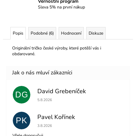
Věrnostní program
Sleva 5% na první nákup
Popis
Podobné (6)
Hodnocení
Diskuze
Originální tričko české výroby, které potěší vás i
obdarované.
David Grebeníček
DG
Hodnocení obchodu je 5 z 5 hvězdiček.
5.8.2026
Pavel Kořínek
PK
Hodnocení obchodu je 5 z 5 hvězdiček.
3.8.2026
Vřele doporučuji