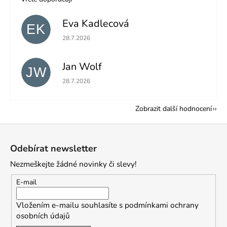
Eva Kadlecová
EK
Hodnocení obchodu je 5 z 5 hvězdiček.
28.7.2026
Jan Wolf
JW
Hodnocení obchodu je 5 z 5 hvězdiček.
28.7.2026
Zobrazit další hodnocení
Z
á
Odebírat newsletter
p
Nezmeškejte žádné novinky či slevy!
a
t
E-mail
í
Vložením e-mailu souhlasíte s
podmínkami ochrany
osobních údajů