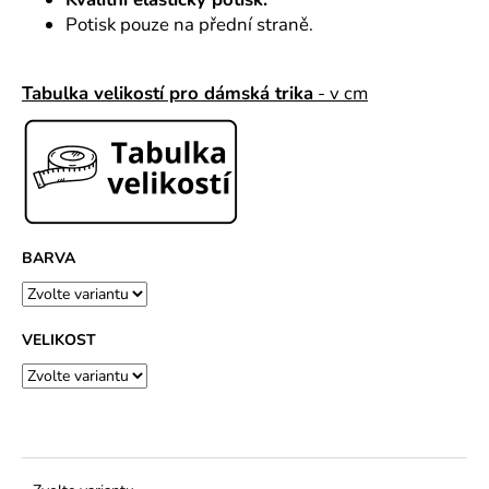
č
u
Potisk pouze na přední straně.
j
e
Tabulka velikostí pro dámská trika
- v cm
m
e
BARVA
VELIKOST