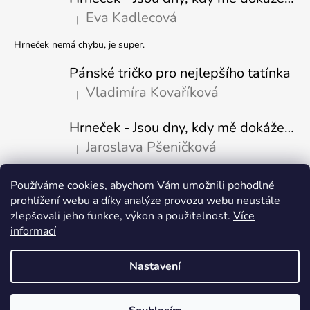
Eva Kadlecová
|
Hodnocení produktu je 5 z 5 hvězdiček.
Hrneček nemá chybu, je super.
Pánské tričko pro nejlepšího tatínka
Vladimíra Kovaříková
|
Hodnocení produktu je 5 z 5 hvězdiček.
Hrneček - Jsou dny, kdy mě dokáže nasrat i vzduch-naštvaný pejsek
Jaroslava Pšeničková
|
Hodnocení produktu je 5 z 5 hvězdiček.
Používáme cookies, abychom Vám umožnili pohodlné
Přijímáme online platby
prohlížení webu a díky analýze provozu webu neustále
zlepšovali jeho funkce, výkon a použitelnost.
Více
informací
Nastavení
Vytvořil Shoptet
Copyright 2026
Fajn-potisk.cz
. Všechna práva vyhrazena.
Upravit