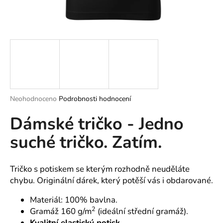
a
j
í
t
?
Průměrné
Neohodnoceno
Podrobnosti hodnocení
hodnocení
HLEDAT
Dámské tričko - Jedno
produktu
je
suché tričko. Zatím.
0,0
z
5
D
hvězdiček.
o
Tričko s potiskem se kterým rozhodně neuděláte
p
chybu. Originální dárek, který potěší vás i obdarované.
o
Materiál: 100% bavlna.
r
2
Gramáž 160 g/m
(ideální střední gramáž).
u
Kvalitní elastický potisk.