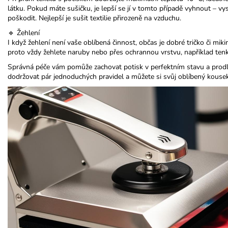
látku. Pokud máte sušičku, je lepší se jí v tomto případě vyhnout – v
poškodit. Nejlepší je sušit textilie přirozeně na vzduchu.
🔹 Žehlení
I když žehlení není vaše oblíbená činnost, občas je dobré tričko či mik
proto vždy žehlete naruby nebo přes ochrannou vrstvu, například tenkou
Správná péče vám pomůže zachovat potisk v perfektním stavu a prodlo
dodržovat pár jednoduchých pravidel a můžete si svůj oblíbený kouse