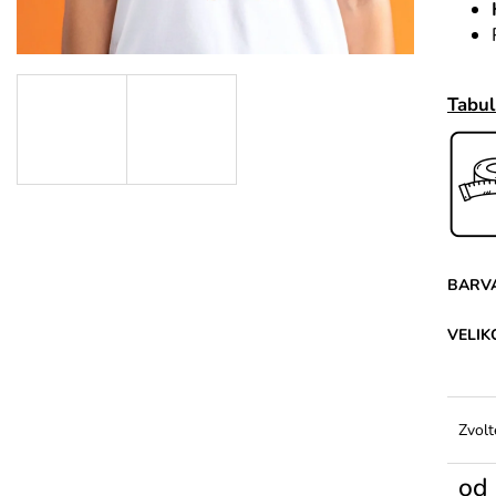
Tabul
BARV
VELIK
Zvolt
od