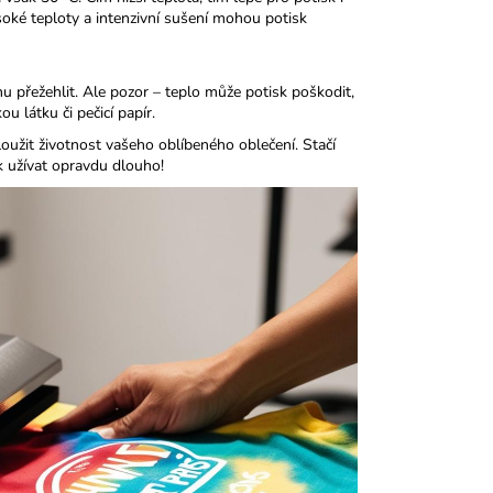
ysoké teploty a intenzivní sušení mohou potisk
inu přežehlit. Ale pozor – teplo může potisk poškodit,
 látku či pečicí papír.
užit životnost vašeho oblíbeného oblečení. Stačí
k užívat opravdu dlouho!