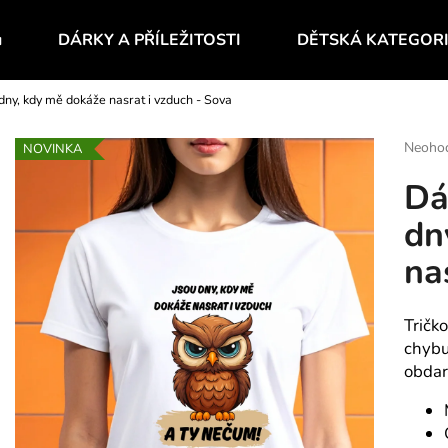
u
DÁRKY A PŘÍLEŽITOSTI
DĚTSKÁ KATEGOR
dny, kdy mě dokáže nasrat i vzduch - Sova
Co potřebujete najít?
Průmě
Neoho
NOVINKA
hodnoc
Dá
produk
HLEDAT
je
dn
0,0
z
na
5
Doporučujeme
hvězdič
Tričk
chybu.
obdar