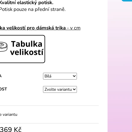
Kvalitní elastický potisk.
Potisk pouze na přední straně.
ka velikostí pro dámská trika
- v cm
A
OST
e variantu
369 Kč