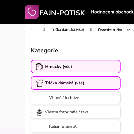
K
Přejít
na
o
Hodnocení obchod
obsah
Zpět
Zpět
š
do
do
í
Domů
Trička dámská (vše)
Dámské tričko - Jsou 
obchodu
obchodu
k
P
o
Kategorie
Přeskočit
s
kategorie
t
Hrnečky (vše)
r
a
Trička dámská (vše)
n
n
Vtipné / lechtivé
í
p
Vlastní fotografie / text
a
n
Italian Brainrot
e