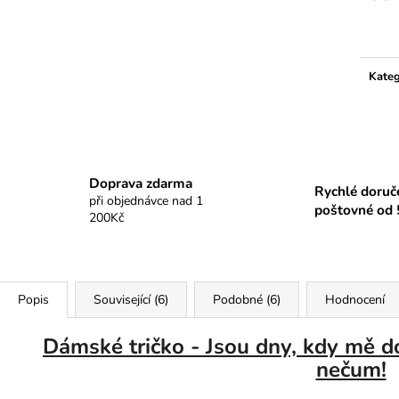
Měrn
cena:
Kateg
Doprava zdarma
Rychlé doruč
při objednávce nad 1
poštovné od 
200Kč
Popis
Související (6)
Podobné (6)
Hodnocení
Dámské tričko - Jsou dny, kdy mě do
nečum!