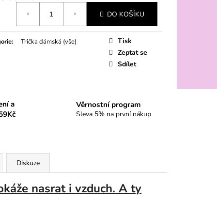
á
DO KOŠÍKU
Tisk
orie
:
Trička dámská (vše)
Zeptat se
Sdílet
ení a
Věrnostní program
59Kč
Sleva 5% na první nákup
Diskuze
káže nasrat i vzduch. A ty