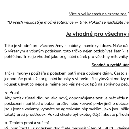
Více o velikostech naleznete zde:
*U všech velikostí je možná tolerance +- 5 %. Pokud se nacházíte na
Je vhodné pro všechny 
Triko je vhodné pro všechny ženy - babičky, maminky i dcery. Naše dám
S výrazným a vtipným potiskem, toto tričko nejen ozdobí váš šatník, a
pohlédne. Triko je vhodné jako originální dárek pro všechny milovník
Snadná a rychlá úd
Trička, mikiny i polštáře s potiskem patří mezi oblíbené dárky. Často si
jednoduše proto, že originální kousky s vtipnými či stylovými motivy 
kousek užívat co nejdéle, máme pro vás několik tipů na správnou péči.
🔹 Praní
Aby potisk zůstal dlouho jako nový, doporučujeme textilie prát vždy n
poškození například o buben pračky nebo kovové prvky jiného oblečení.
jsou jemné varianty, vyhněte se agresivním přípravkům, jako jsou bělidl
tekutý prací prostředek. Pokud chcete být ekologičtější, zkuste přírodn
🔹 Teplota praní a sušení
Při praní textilu s potiskem dodržujte maximální teplotu 40 °C, ideálně 