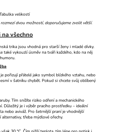
Tabulka velikostí
 rozmezí dvou možností, doporučujeme zvolit větší.
i na všechno
ská trika jsou vhodná pro starší ženy i mladé dívky.
le také vykouzlí úsměv na tváři každého, kdo na něj
y humoru.
ržba
 je pořizují přátelé jako symbol blízkého vztahu, nebo
nesmí v šatníku chybět. Pokud si chcete svůj oblíbený
aruby. Tím snížíte riziko odření a mechanického
 Důležitý je i výběr pracího prostředku – ideální
a nebo aviváž. Pro šetrnější praní je vhodnější
í alternativy, třeba mýdlové ořechy.
však 30 °C. Čím nižší teplota, tím lépe pro potisk i