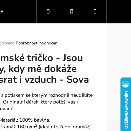
Hledat
Přihlášení
Nákupní
IE
VTIPNÉ MOTIVY
SPORT A ZÁBAVA
PO
košík
rné
dnoceno
Podrobnosti hodnocení
ení
mské tričko - Jsou
tu
y, kdy mě dokáže
srat i vzduch - Sova
ek.
o s potiskem se kterým rozhodně neuděláte
 Originální dárek, který potěší vás i
ované.
Materiál: 100% bavlna.
2
Gramáž 160 g/m
(ideální střední gramáž).