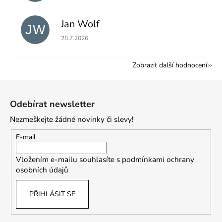
Jan Wolf
JW
Hodnocení obchodu je 5 z 5 hvězdiček.
28.7.2026
Zobrazit další hodnocení
Z
á
Odebírat newsletter
p
Nezmeškejte žádné novinky či slevy!
a
t
E-mail
í
Vložením e-mailu souhlasíte s
podmínkami ochrany
osobních údajů
PŘIHLÁSIT SE