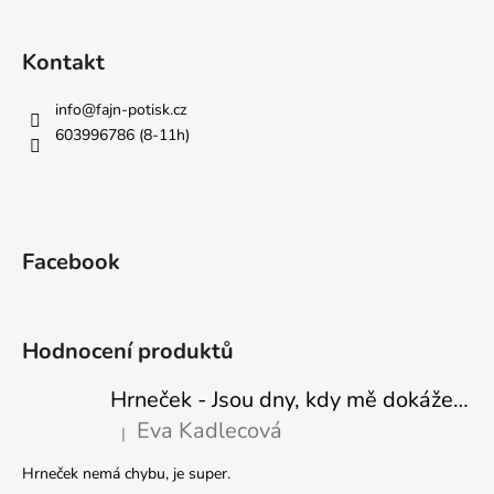
Kontakt
info
@
fajn-potisk.cz
603996786 (8-11h)
Facebook
Hodnocení produktů
Hrneček - Jsou dny, kdy mě dokáže nasrat i vzduch - Sova
Eva Kadlecová
|
Hodnocení produktu je 5 z 5 hvězdiček.
Hrneček nemá chybu, je super.