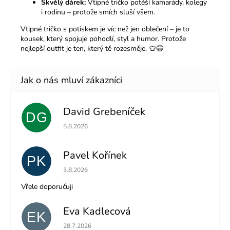
Skvělý dárek:
Vtipné tričko potěší kamarády, kolegy
i rodinu – protože smích sluší všem.
Vtipné tričko s potiskem je víc než jen oblečení – je to
kousek, který spojuje pohodlí, styl a humor. Protože
nejlepší outfit je ten, který tě rozesměje. 👕😂
David Grebeníček
DG
Hodnocení obchodu je 5 z 5 hvězdiček.
5.8.2026
Pavel Kořínek
PK
Hodnocení obchodu je 5 z 5 hvězdiček.
3.8.2026
Vřele doporučuji
Eva Kadlecová
EK
Hodnocení obchodu je 5 z 5 hvězdiček.
28.7.2026