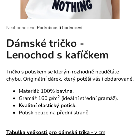
a
j
í
Průměrné
Neohodnoceno
Podrobnosti hodnocení
t
hodnocení
?
Dámské tričko -
produktu
je
Lenochod s kafíčkem
0,0
z
5
hvězdiček.
Tričko s potiskem se kterým rozhodně neuděláte
HLEDAT
chybu. Originální dárek, který potěší vás i obdarované.
Materiál: 100% bavlna.
2
Gramáž 160 g/m
(ideální střední gramáž).
D
Kvalitní elastický potisk.
o
p
Potisk pouze na přední straně.
o
r
Tabulka velikostí pro dámská trika
- v cm
u