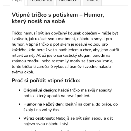
Vtipné tričko s potiskem – Humor,
který nosíš na sobě
Tričko nemusí být jen obyčejný kousek oblečení – může být
i způsob, jak ukázat svou osobnost, náladu a smysl pro
humor. Vtipné tričko s potiskem je ideální volbou pro
každého, kdo bere život s nadhledem a chce, aby jeho outfit
mluvil za něj. Ať už jde o sarkastický slogan, parodii na
známou značku, nebo roztomilý motiv se špetkou ironie,
tohle tričko ti zaručeně vykouzlí úsměv i zvedne náladu
tvému okolí.
Proč si pořídit vtipné tričko:
Originální design:
Každé tričko má svůj nápaditý
potisk, který upoutá na první pohled.
Humor na každý den:
Ideální na doma, do práce, do
školy i na volný čas.
Výraz osobnosti:
Nebojíš se být sám sebou a dát
najevo svou náladu i styl.