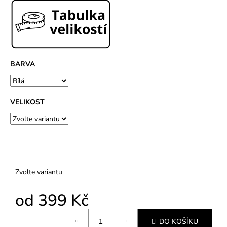
č
u
j
e
m
e
BARVA
VELIKOST
Zvolte variantu
od
399 Kč
Měrná
DO KOŠÍKU
cena: