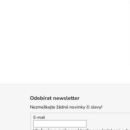
Z
á
Odebírat newsletter
p
Nezmeškejte žádné novinky či slevy!
a
t
E-mail
í