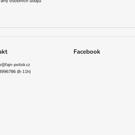
any osobních údajů
akt
Facebook
o
@
fajn-potisk.cz
3996786 (8-11h)