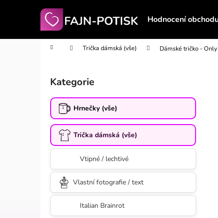
K
Přejít
na
o
Hodnocení obchod
obsah
Zpět
Zpět
š
do
do
í
Domů
Trička dámská (vše)
Dámské tričko - Only
obchodu
obchodu
k
P
o
Kategorie
Přeskočit
s
kategorie
t
Hrnečky (vše)
r
a
Trička dámská (vše)
n
n
Vtipné / lechtivé
í
p
Vlastní fotografie / text
a
n
Italian Brainrot
e