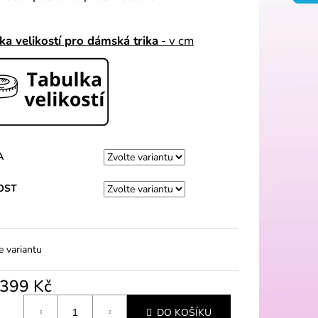
ka velikostí pro dámská trika
- v cm
A
OST
e variantu
399 Kč
á
DO KOŠÍKU