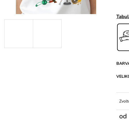
Tabul
BARV
VELIK
Zvolt
od
Měrn
cena: