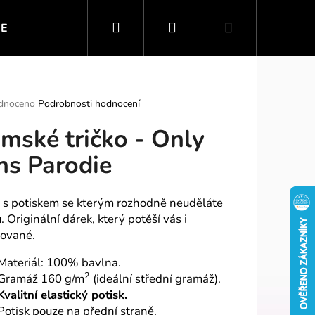
Hledat
Přihlášení
Nákupní
IE
VTIPNÉ MOTIVY
SPORT A ZÁBAVA
PO
košík
rné
dnoceno
Podrobnosti hodnocení
ení
mské tričko - Only
tu
ns Parodie
ek.
o s potiskem se kterým rozhodně neuděláte
 Originální dárek, který potěší vás i
ované.
Materiál: 100% bavlna.
2
Gramáž 160 g/m
(ideální střední gramáž).
Kvalitní elastický potisk.
Potisk pouze na přední straně.