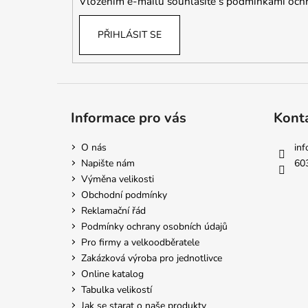
Vložením e-mailu souhlasíte s
podmínkami ochr
PŘIHLÁSIT SE
Informace pro vás
Kont
O nás
inf
Napište nám
60
Výměna velikosti
Obchodní podmínky
Reklamační řád
Podmínky ochrany osobních údajů
Pro firmy a velkoodběratele
Zakázková výroba pro jednotlivce
Online katalog
Tabulka velikostí
Jak se starat o naše produkty