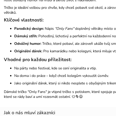
nosit odvážný humor na hrudi a berou život s nadhledem.
Tričko je ideální volbou pro chvíle, kdy chceš pobavit své okolí, a záro
větráků.
Klíčové vlastnosti:
Parodický design:
Nápis
"Only Fans"
doplněný větráky místo 
Dámský střih:
Pohodlný, lichotivý a perfektní na každodenní no
Odvážný humor:
Tričko, které pobaví, ale zároveň ukáže tvůj s
Originální dárek:
Pro kamarádku nebo kolegyni, která miluje vtíp
Vhodné pro každou příležitost:
Na párty nebo festival, kde se cení originalita a vtip.
Na doma i do práce – když chceš kolegům vykouzlit úsměv.
Jako originální dárek, který si nikdo nesplete s obyčejným trike
Dámské tričko "Only Fans" je vtipné tričko s potiskem, které spojuje p
které se rády baví a umí rozesmát ostatní. 👕🌀😅