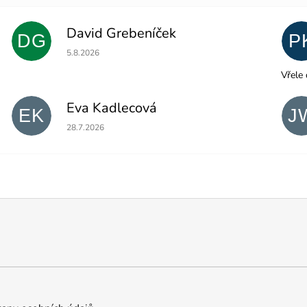
David Grebeníček
DG
P
Hodnocení obchodu je 5 z 5 hvězdiček.
5.8.2026
Vřele 
Eva Kadlecová
EK
J
Hodnocení obchodu je 5 z 5 hvězdiček.
28.7.2026