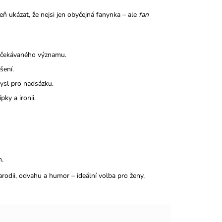
veň ukázat, že nejsi jen obyčejná fanynka – ale
fan
očekávaného významu.
šení.
mysl pro nadsázku.
ky a ironii.
m.
arodii, odvahu a humor – ideální volba pro ženy,