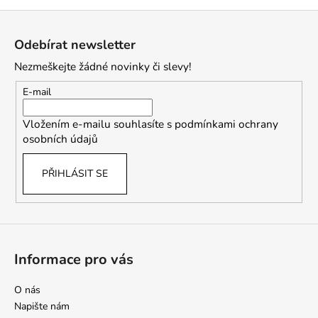
Z
á
Odebírat newsletter
p
Nezmeškejte žádné novinky či slevy!
a
t
E-mail
í
Vložením e-mailu souhlasíte s
podmínkami ochrany
osobních údajů
PŘIHLÁSIT SE
Informace pro vás
O nás
Napište nám