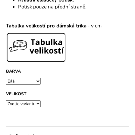
č
u
Potisk pouze na přední straně.
j
e
Tabulka velikostí pro dámská trika
- v cm
m
e
BARVA
VELIKOST