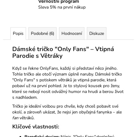
Věrnostní program
Sleva 5% na první nákup
Popis
Podobné (6)
Hodnocení
Diskuze
Dámské tričko "Only Fans" – Vtipná
Parodie s Větráky
Když se řekne OnlyFans, každý si představí něco jiného.
Tohle tričko ale otočí význam úplně naruby. Dámské tričko
"Only Fans" s potiskem větráků je vtipná parodie, která
pobaví už na první pohled. Je to stylový kousek pro ženy,
které se nebojí nosit odvážný humor na hrudi a berou život
s nadhledem.
Tričko je ideální volbou pro chvíle, kdy chceš pobavit své
okolí, a zároveň ukázat, že nejsi jen obyčejná fanynka – ale
fan
větráků.
Klíčové vlastnosti:
Parodický design:
Nápis
"Only Fans"
doplněný