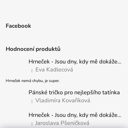
Facebook
Hodnocení produktů
Hrneček - Jsou dny, kdy mě dokáže nasrat i vzduch - Sova
Eva Kadlecová
|
Hodnocení produktu je 5 z 5 hvězdiček.
Hrneček nemá chybu, je super.
Pánské tričko pro nejlepšího tatínka
Vladimíra Kovaříková
|
Hodnocení produktu je 5 z 5 hvězdiček.
Hrneček - Jsou dny, kdy mě dokáže nasrat i vzduch-naštvaný pejsek
Jaroslava Pšeničková
|
Hodnocení produktu je 5 z 5 hvězdiček.