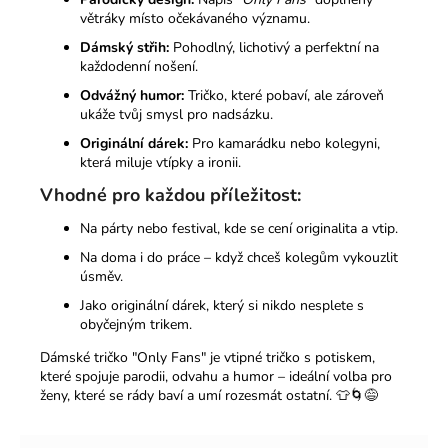
větráky místo očekávaného významu.
Dámský střih:
Pohodlný, lichotivý a perfektní na
každodenní nošení.
Odvážný humor:
Tričko, které pobaví, ale zároveň
ukáže tvůj smysl pro nadsázku.
Originální dárek:
Pro kamarádku nebo kolegyni,
která miluje vtípky a ironii.
Vhodné pro každou příležitost:
Na párty nebo festival, kde se cení originalita a vtip.
Na doma i do práce – když chceš kolegům vykouzlit
úsměv.
Jako originální dárek, který si nikdo nesplete s
obyčejným trikem.
Dámské tričko "Only Fans" je vtipné tričko s potiskem,
které spojuje parodii, odvahu a humor – ideální volba pro
ženy, které se rády baví a umí rozesmát ostatní. 👕🌀😅