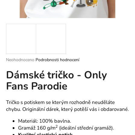
a
j
í
t
?
Průměrné
Neohodnoceno
Podrobnosti hodnocení
hodnocení
HLEDAT
Dámské tričko - Only
produktu
je
Fans Parodie
0,0
z
5
D
hvězdiček.
o
Tričko s potiskem se kterým rozhodně neuděláte
p
chybu. Originální dárek, který potěší vás i obdarované.
o
Materiál: 100% bavlna.
r
2
Gramáž 160 g/m
(ideální střední gramáž).
u
Kvalitní elastický potisk.