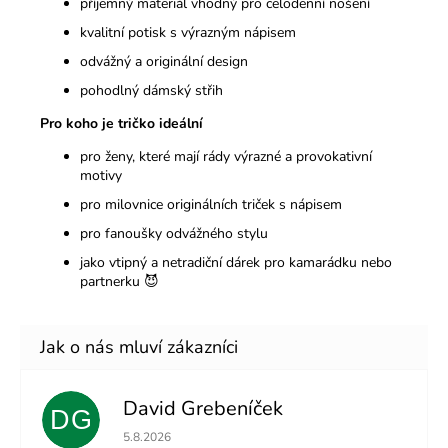
příjemný materiál vhodný pro celodenní nošení
kvalitní potisk s výrazným nápisem
odvážný a originální design
pohodlný dámský střih
Pro koho je tričko ideální
pro ženy, které mají rády výrazné a provokativní
motivy
pro milovnice originálních triček s nápisem
pro fanoušky odvážného stylu
jako vtipný a netradiční dárek pro kamarádku nebo
partnerku 😈
David Grebeníček
DG
Hodnocení obchodu je 5 z 5 hvězdiček.
5.8.2026