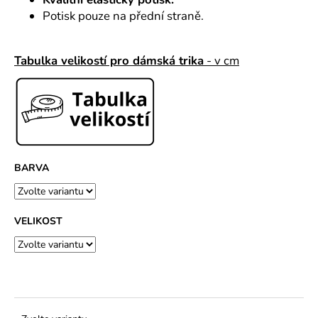
č
u
Potisk pouze na přední straně.
j
e
Tabulka velikostí pro dámská trika
- v cm
m
e
BARVA
VELIKOST