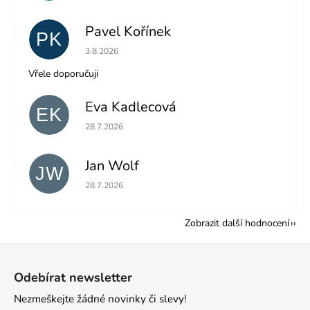
Pavel Kořínek
PK
Hodnocení obchodu je 5 z 5 hvězdiček.
3.8.2026
Vřele doporučuji
Eva Kadlecová
EK
Hodnocení obchodu je 5 z 5 hvězdiček.
28.7.2026
Jan Wolf
JW
Hodnocení obchodu je 5 z 5 hvězdiček.
28.7.2026
Zobrazit další hodnocení
Z
á
Odebírat newsletter
p
Nezmeškejte žádné novinky či slevy!
a