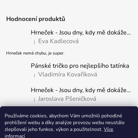
Hodnocení produktů
Hrneček - Jsou dny, kdy mě dokáže nasrat i vzduch - Sova
Eva Kadlecová
|
Hodnocení produktu je 5 z 5 hvězdiček.
Hrneček nemá chybu, je super.
Pánské tričko pro nejlepšího tatínka
Vladimíra Kovaříková
|
Hodnocení produktu je 5 z 5 hvězdiček.
Hrneček - Jsou dny, kdy mě dokáže nasrat i vzduch-naštvaný pejsek
Jaroslava Pšeničková
|
Hodnocení produktu je 5 z 5 hvězdiček.
Používáme cookies, abychom Vám umožnili pohodlné
Přijímáme online platby
prohlížení webu a díky analýze provozu webu neustále
zlepšovali jeho funkce, výkon a použitelnost.
Více
informací