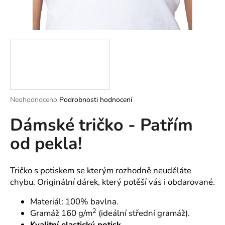
a
j
í
t
?
Průměrné
Neohodnoceno
Podrobnosti hodnocení
hodnocení
HLEDAT
Dámské tričko - Patřím
produktu
je
od pekla!
0,0
z
5
D
hvězdiček.
o
Tričko s potiskem se kterým rozhodně neuděláte
p
chybu. Originální dárek, který potěší vás i obdarované.
o
Materiál: 100% bavlna.
r
2
Gramáž 160 g/m
(ideální střední gramáž).
u
Kvalitní elastický potisk.