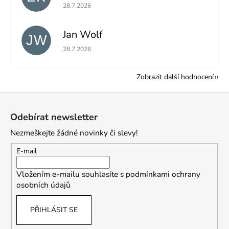
Hodnocení obchodu je 5 z 5 hvězdiček.
28.7.2026
Jan Wolf
JW
Hodnocení obchodu je 5 z 5 hvězdiček.
28.7.2026
Zobrazit další hodnocení
Z
á
Odebírat newsletter
p
Nezmeškejte žádné novinky či slevy!
a
t
E-mail
í
Vložením e-mailu souhlasíte s
podmínkami ochrany
osobních údajů
PŘIHLÁSIT SE