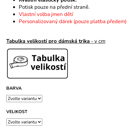
č
u
Potisk pouze na přední straně.
j
Vlastní volba jmen dětí
e
Personalizovaný dárek (pouze platba předem)
m
e
Tabulka velikostí pro dámská trika
- v cm
BARVA
VELIKOST