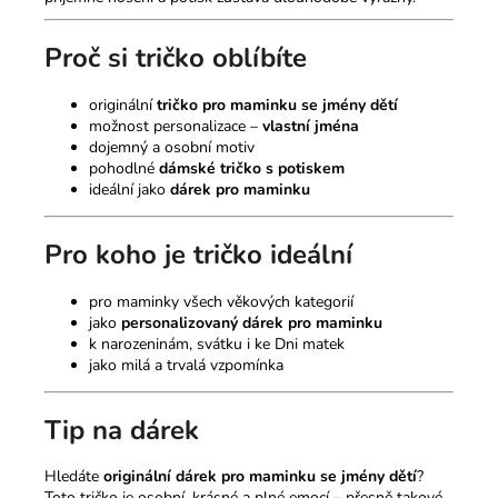
Proč si tričko oblíbíte
originální
tričko pro maminku se jmény dětí
možnost personalizace –
vlastní jména
dojemný a osobní motiv
pohodlné
dámské tričko s potiskem
ideální jako
dárek pro maminku
Pro koho je tričko ideální
pro maminky všech věkových kategorií
jako
personalizovaný dárek pro maminku
k narozeninám, svátku i ke Dni matek
jako milá a trvalá vzpomínka
Tip na dárek
Hledáte
originální dárek pro maminku se jmény dětí
?
Toto tričko je osobní, krásné a plné emocí – přesně takové,