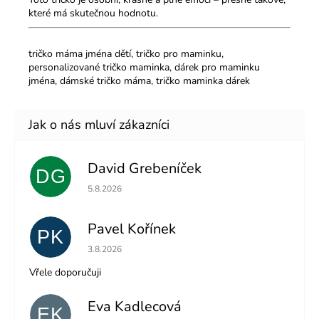
které má skutečnou hodnotu.
tričko máma jména dětí, tričko pro maminku,
personalizované tričko maminka, dárek pro maminku
jména, dámské tričko máma, tričko maminka dárek
David Grebeníček
DG
Hodnocení obchodu je 5 z 5 hvězdiček.
5.8.2026
Pavel Kořínek
PK
Hodnocení obchodu je 5 z 5 hvězdiček.
3.8.2026
Vřele doporučuji
Eva Kadlecová
EK