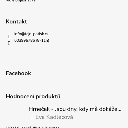
Moje objednávka
Kontakt
info
@
fajn-potisk.cz
603996786 (8-11h)
Facebook
Hodnocení produktů
Hrneček - Jsou dny, kdy mě dokáže nasrat i vzduch - Sova
Eva Kadlecová
|
Hodnocení produktu je 5 z 5 hvězdiček.