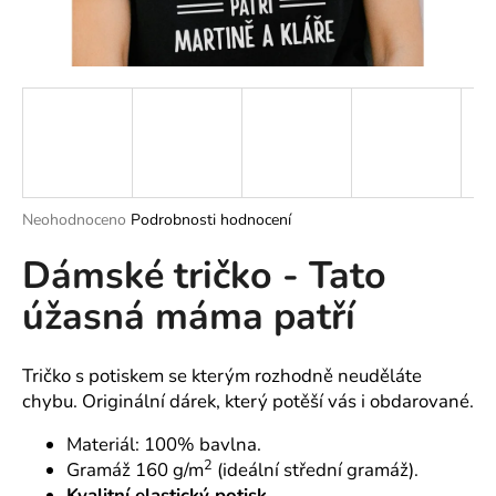
a
j
í
t
?
Průměrné
Neohodnoceno
Podrobnosti hodnocení
hodnocení
HLEDAT
Dámské tričko - Tato
produktu
je
úžasná máma patří
0,0
z
5
D
hvězdiček.
o
Tričko s potiskem se kterým rozhodně neuděláte
p
chybu. Originální dárek, který potěší vás i obdarované.
o
Materiál: 100% bavlna.
r
2
Gramáž 160 g/m
(ideální střední gramáž).
u
Kvalitní elastický potisk.