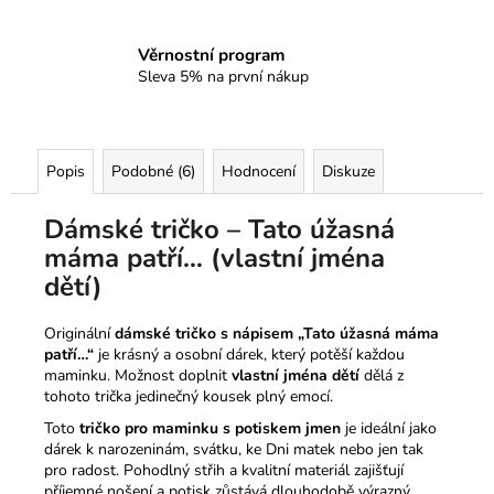
Věrnostní program
Sleva 5% na první nákup
Popis
Podobné (6)
Hodnocení
Diskuze
Dámské tričko – Tato úžasná
máma patří… (vlastní jména
dětí)
Originální
dámské tričko s nápisem „Tato úžasná máma
patří…“
je krásný a osobní dárek, který potěší každou
maminku. Možnost doplnit
vlastní jména dětí
dělá z
tohoto trička jedinečný kousek plný emocí.
Toto
tričko pro maminku s potiskem jmen
je ideální jako
dárek k narozeninám, svátku, ke Dni matek nebo jen tak
pro radost. Pohodlný střih a kvalitní materiál zajišťují
příjemné nošení a potisk zůstává dlouhodobě výrazný.