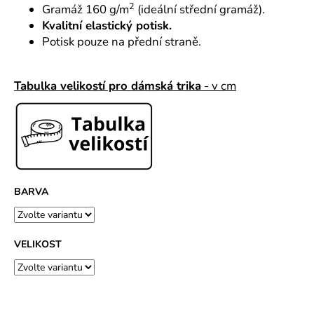
č
2
Gramáž 160 g/m
(ideální střední gramáž).
u
Kvalitní elastický potisk.
j
Potisk pouze na přední straně.
e
m
e
Tabulka velikostí pro dámská trika
- v cm
BARVA
VELIKOST