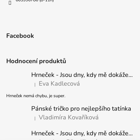
Facebook
Hodnocení produktů
Hrneček - Jsou dny, kdy mě dokáže nasrat i vzduch - Sova
Eva Kadlecová
|
Hodnocení produktu je 5 z 5 hvězdiček.
Hrneček nemá chybu, je super.
Pánské tričko pro nejlepšího tatínka
Vladimíra Kovaříková
|
Hodnocení produktu je 5 z 5 hvězdiček.
Hrneček - Jsou dny, kdy mě dokáže nasrat i vzduch-naštvaný pejsek