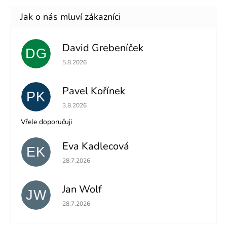
David Grebeníček
DG
Hodnocení obchodu je 5 z 5 hvězdiček.
5.8.2026
Pavel Kořínek
PK
Hodnocení obchodu je 5 z 5 hvězdiček.
3.8.2026
Vřele doporučuji
Eva Kadlecová
EK
Hodnocení obchodu je 5 z 5 hvězdiček.
28.7.2026
Jan Wolf
JW
Hodnocení obchodu je 5 z 5 hvězdiček.
28.7.2026