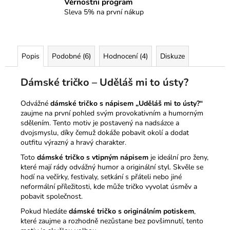
Věrnostní program
Sleva 5% na první nákup
Popis
Podobné (6)
Hodnocení (4)
Diskuze
Dámské tričko – Uděláš mi to ústy?
Odvážné
dámské tričko s nápisem „Uděláš mi to ústy?“
zaujme na první pohled svým provokativním a humorným
sdělením. Tento motiv je postavený na nadsázce a
dvojsmyslu, díky čemuž dokáže pobavit okolí a dodat
outfitu výrazný a hravý charakter.
Toto
dámské tričko s vtipným nápisem
je ideální pro ženy,
které mají rády odvážný humor a originální styl. Skvěle se
hodí na večírky, festivaly, setkání s přáteli nebo jiné
neformální příležitosti, kde může tričko vyvolat úsměv a
pobavit společnost.
Pokud hledáte
dámské tričko s originálním potiskem
,
které zaujme a rozhodně nezůstane bez povšimnutí, tento