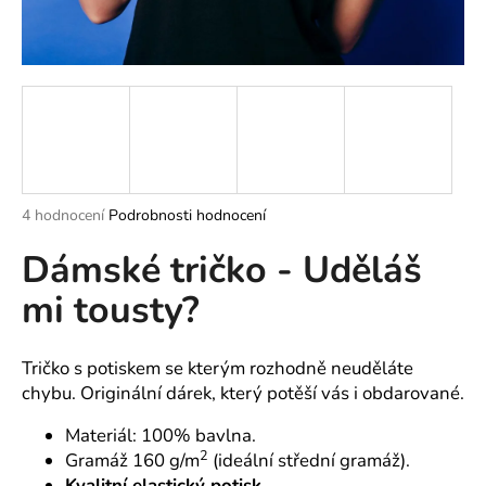
a
j
í
t
?
Průměrné
4 hodnocení
Podrobnosti hodnocení
hodnocení
HLEDAT
Dámské tričko - Uděláš
produktu
je
mi tousty?
5,0
z
5
D
hvězdiček.
o
Tričko s potiskem se kterým rozhodně neuděláte
p
chybu. Originální dárek, který potěší vás i obdarované.
o
Materiál: 100% bavlna.
r
2
Gramáž 160 g/m
(ideální střední gramáž).
u
Kvalitní elastický potisk.