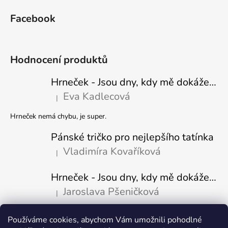
Facebook
Hodnocení produktů
Hrneček - Jsou dny, kdy mě dokáže nasrat i vzduch - Sova
Eva Kadlecová
|
Hodnocení produktu je 5 z 5 hvězdiček.
Hrneček nemá chybu, je super.
Pánské tričko pro nejlepšího tatínka
Vladimíra Kovaříková
|
Hodnocení produktu je 5 z 5 hvězdiček.
Hrneček - Jsou dny, kdy mě dokáže nasrat i vzduch-naštvaný pejsek
Jaroslava Pšeničková
|
Hodnocení produktu je 5 z 5 hvězdiček.
Používáme cookies, abychom Vám umožnili pohodlné