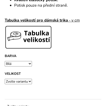
č
u
Potisk pouze na přední straně.
j
e
Tabulka velikostí pro dámská trika
- v cm
m
e
BARVA
VELIKOST