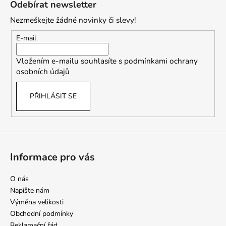
Odebírat newsletter
p
Nezmeškejte žádné novinky či slevy!
a
t
E-mail
í
Vložením e-mailu souhlasíte s
podmínkami ochrany
osobních údajů
PŘIHLÁSIT SE
Informace pro vás
O nás
Napište nám
Výměna velikosti
Obchodní podmínky
Reklamační řád