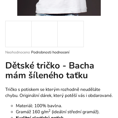
a
j
í
t
?
Průměrné
Neohodnoceno
Podrobnosti hodnocení
hodnocení
HLEDAT
Dětské tričko - Bacha
produktu
je
mám šíleného taťku
0,0
z
5
D
hvězdiček.
o
Tričko s potiskem se kterým rozhodně neuděláte
p
chybu. Originální dárek, který potěší vás i obdarované.
o
Materiál: 100% bavlna.
r
2
Gramáž 160 g/m
(ideální střední gramáž).
u
Kvalitní elastický potisk.