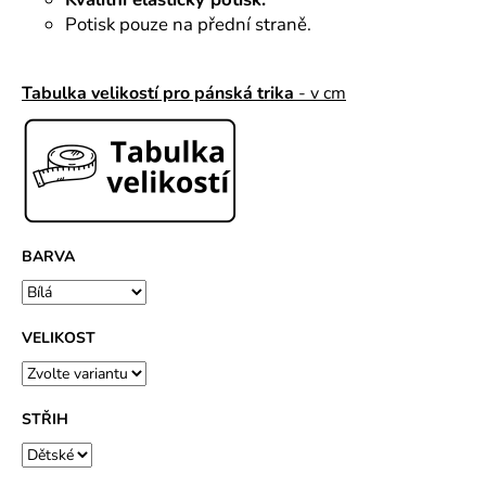
č
u
Potisk pouze na přední straně.
j
e
Tabulka velikostí pro pánská trika
- v cm
m
e
BARVA
VELIKOST
STŘIH