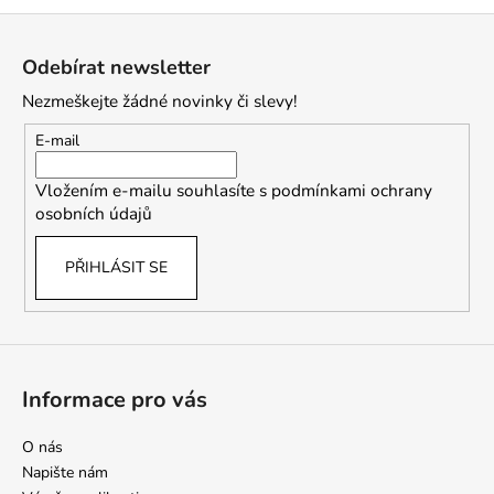
Z
á
Odebírat newsletter
p
Nezmeškejte žádné novinky či slevy!
a
t
E-mail
í
Vložením e-mailu souhlasíte s
podmínkami ochrany
osobních údajů
PŘIHLÁSIT SE
Informace pro vás
O nás
Napište nám