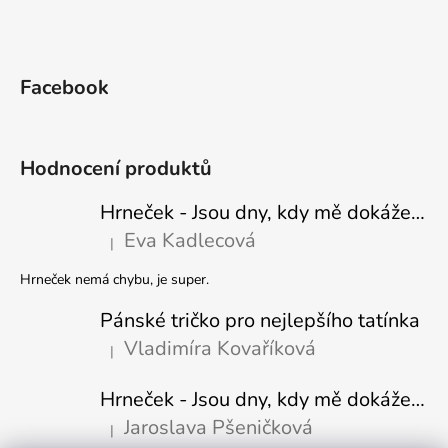
Facebook
Hodnocení produktů
Hrneček - Jsou dny, kdy mě dokáže nasrat i vzduch - Sova
Eva Kadlecová
|
Hodnocení produktu je 5 z 5 hvězdiček.
Hrneček nemá chybu, je super.
Pánské tričko pro nejlepšího tatínka
Vladimíra Kovaříková
|
Hodnocení produktu je 5 z 5 hvězdiček.
Hrneček - Jsou dny, kdy mě dokáže nasrat i vzduch-naštvaný pejsek
Jaroslava Pšeničková
|
Hodnocení produktu je 5 z 5 hvězdiček.