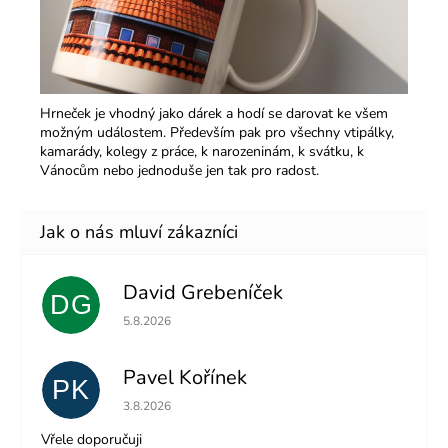
Hrneček je vhodný jako dárek a hodí se darovat ke všem
možným událostem. Především pak pro všechny vtipálky,
kamarády, kolegy z práce, k narozeninám, k svátku, k
Vánocům nebo jednoduše jen tak pro radost.
David Grebeníček
DG
Hodnocení obchodu je 5 z 5 hvězdiček.
5.8.2026
Pavel Kořínek
PK
Hodnocení obchodu je 5 z 5 hvězdiček.
3.8.2026
Vřele doporučuji