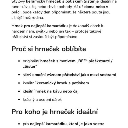
Stylový
keramický hrneček s potiskem Sister
je ideální na
ranní kávu, čaj nebo chvíle pohody. Ať už
doma nebo v
práci
, bude každý den připomínat, že některá pouta jsou
silnější než rodina.
Hrnek pro nejlepší kamarádku
je dokonalý dárek k
narozeninám, svátku nebo jen tak – protože takové
přátelství si zaslouží být připomínáno.
Proč si hrneček oblíbíte
originální
hrneček s motivem „BFF“ přeškrtnuté /
„Sister“
silný
emoční význam přátelství jako mezi sestrami
kvalitní
keramický hrnek s potiskem
ideální
hrnek na kávu nebo čaj
krásný a osobní dárek
Pro koho je hrneček ideální
pro
nejlepší kamarádku, která je jako sestra