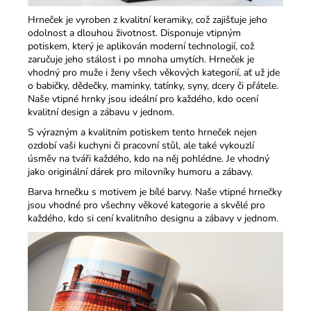
Hrneček je vyroben z kvalitní keramiky, což zajišťuje jeho
odolnost a dlouhou životnost. Disponuje vtipným
potiskem, který je aplikován moderní technologií, což
zaručuje jeho stálost i po mnoha umytích. Hrneček je
vhodný pro muže i ženy všech věkových kategorií, ať už jde
o babičky, dědečky, maminky, tatínky, syny, dcery či přátele.
Naše vtipné hrnky jsou ideální pro každého, kdo ocení
kvalitní design a zábavu v jednom.​
S výrazným a kvalitním potiskem tento hrneček nejen
ozdobí vaši kuchyni či pracovní stůl, ale také vykouzlí
úsměv na tváři každého, kdo na něj pohlédne. Je vhodný
jako originální dárek pro milovníky humoru a zábavy.​
Barva hrnečku s motivem je bílé barvy. Naše vtipné hrnečky
jsou vhodné pro všechny věkové kategorie a skvělé pro
každého, kdo si cení kvalitního designu a zábavy v jednom.​