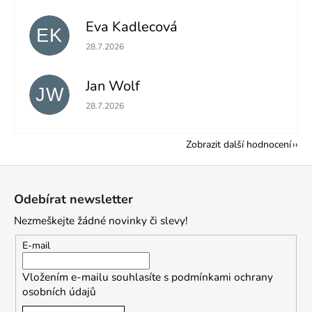
Eva Kadlecová
EK
Hodnocení obchodu je 5 z 5 hvězdiček.
28.7.2026
Jan Wolf
JW
Hodnocení obchodu je 5 z 5 hvězdiček.
28.7.2026
Zobrazit další hodnocení
Z
á
Odebírat newsletter
p
Nezmeškejte žádné novinky či slevy!
a
t
E-mail
í
Vložením e-mailu souhlasíte s
podmínkami ochrany
osobních údajů