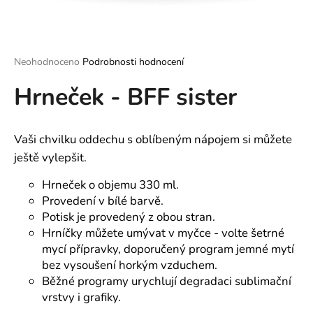
a
j
í
Průměrné
Neohodnoceno
Podrobnosti hodnocení
t
hodnocení
?
Hrneček - BFF sister
produktu
je
0,0
z
Vaši chvilku oddechu s oblíbeným nápojem si můžete
5
hvězdiček.
ještě vylepšit.
HLEDAT
Hrneček o objemu 330 ml.
Provedení v bílé barvě.
Potisk je provedený z obou stran.
D
Hrníčky můžete umývat v myčce - volte šetrné
o
mycí přípravky, doporučený program jemné mytí
p
bez vysoušení horkým vzduchem.
o
Běžné programy urychlují degradaci sublimační
r
vrstvy i grafiky.
u