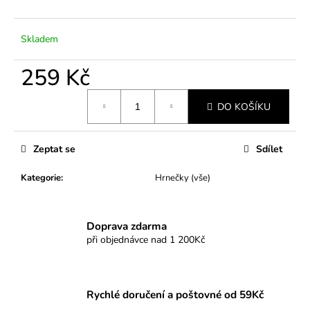
č
u
j
Skladem
e
m
259 Kč
e
Měrná
DO KOŠÍKU
cena:
Zeptat se
Sdílet
Kategorie
:
Hrnečky (vše)
Doprava zdarma
při objednávce nad 1 200Kč
Rychlé doručení a poštovné od 59Kč