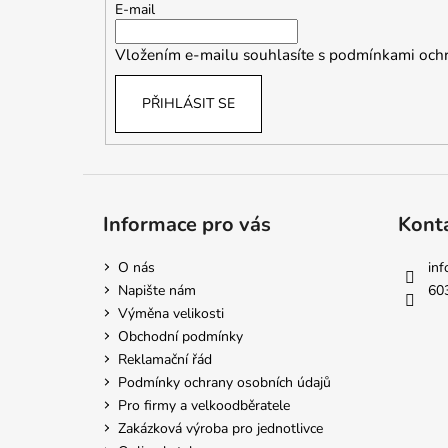
t
E-mail
í
Vložením e-mailu souhlasíte s
podmínkami ochr
PŘIHLÁSIT SE
Informace pro vás
Kont
O nás
inf
Napište nám
60
Výměna velikosti
Obchodní podmínky
Reklamační řád
Podmínky ochrany osobních údajů
Pro firmy a velkoodběratele
Zakázková výroba pro jednotlivce