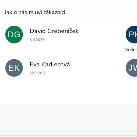
David Grebeníček
DG
P
Hodnocení obchodu je 5 z 5 hvězdiček.
5.8.2026
Vřele 
Eva Kadlecová
EK
J
Hodnocení obchodu je 5 z 5 hvězdiček.
28.7.2026