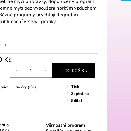
šetrné mycí přípravky, doporučený program
jemné mytí bez vysoušení horkým vzduchem.
Běžné programy urychlují degradaci
sublimační vrstvy i grafiky.
dem
9 Kč
á
DO KOŠÍKU
Tisk
orie
:
Hrnečky (vše)
Zeptat se
Sdílet
ení a
Věrnostní program
59Kč
Sleva 5% na první nákup