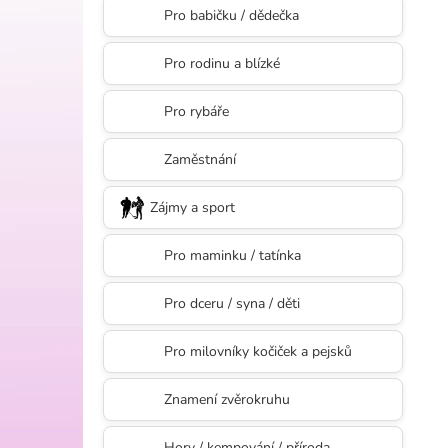
l
Pro babičku / dědečka
Pro rodinu a blízké
Pro rybáře
Zaměstnání
Zájmy a sport
Pro maminku / tatínka
Pro dceru / syna / děti
Pro milovníky kočiček a pejsků
Znamení zvěrokruhu
Hory / kempování / příroda