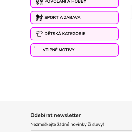
POVOLÁNÍ A HOBBY
SPORT A ZÁBAVA
DĚTSKÁ KATEGORIE
VTIPNÉ MOTIVY
Z
á
Odebírat newsletter
p
Nezmeškejte žádné novinky či slevy!
a