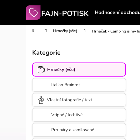
K
Přejít
na
o
Hodnocení obchod
obsah
Zpět
Zpět
š
do
do
í
Domů
Hrnečky (vše)
Hrneček - Camping is my h
obchodu
obchodu
k
P
o
Kategorie
Přeskočit
s
kategorie
t
Hrnečky (vše)
r
a
Italian Brainrot
n
n
Vlastní fotografie / text
í
p
Vtipné / lechtivé
a
n
Pro páry a zamilované
e