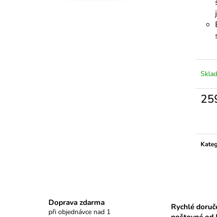
Skla
25
Měrn
cena:
Kateg
Doprava zdarma
Rychlé doruč
při objednávce nad 1
poštovné od 