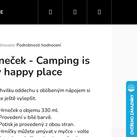
Hledat
Přihlášení
Nákupní
IE
VTIPNÉ MOTIVY
SPORT A ZÁBAVA
PO
košík
rné
dnoceno
Podrobnosti hodnocení
ení
neček - Camping is
tu
 happy place
ek.
chvilku oddechu s oblíbeným nápojem si
e ještě vylepšit.
Hrneček o objemu 330 ml.
Provedení v bílé barvě.
Potisk je provedený z obou stran.
Hrníčky můžete umývat v myčce - volte