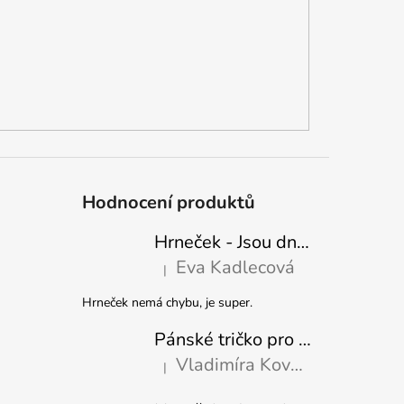
Hodnocení produktů
Hrneček - Jsou dny, kdy mě dokáže nasrat i vzduch - Sova
Eva Kadlecová
|
Hodnocení produktu je 5 z 5 hvězdiček.
Hrneček nemá chybu, je super.
Pánské tričko pro nejlepšího tatínka
Vladimíra Kovaříková
|
Hodnocení produktu je 5 z 5 hvězdiček.