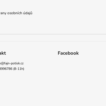
any osobních údajů
akt
Facebook
o
@
fajn-potisk.cz
3996786 (8-11h)