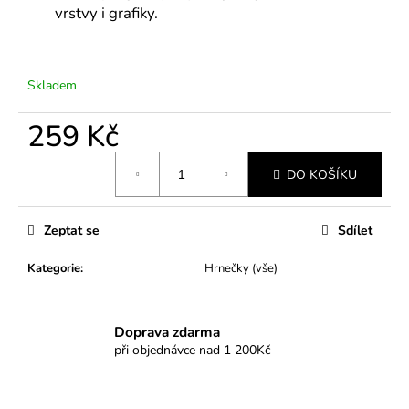
č
vrstvy i grafiky.
u
j
e
m
Skladem
e
259 Kč
Měrná
DO KOŠÍKU
cena:
Zeptat se
Sdílet
Kategorie
:
Hrnečky (vše)
Doprava zdarma
při objednávce nad 1 200Kč