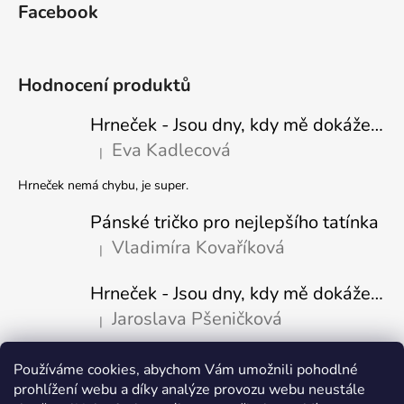
Facebook
Hodnocení produktů
Hrneček - Jsou dny, kdy mě dokáže nasrat i vzduch - Sova
Eva Kadlecová
|
Hodnocení produktu je 5 z 5 hvězdiček.
Hrneček nemá chybu, je super.
Pánské tričko pro nejlepšího tatínka
Vladimíra Kovaříková
|
Hodnocení produktu je 5 z 5 hvězdiček.
Hrneček - Jsou dny, kdy mě dokáže nasrat i vzduch-naštvaný pejsek
Jaroslava Pšeničková
|
Hodnocení produktu je 5 z 5 hvězdiček.
Používáme cookies, abychom Vám umožnili pohodlné
Přijímáme online platby
prohlížení webu a díky analýze provozu webu neustále