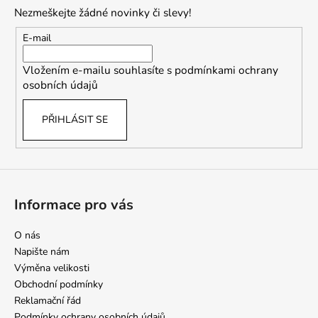
p
Nezmeškejte žádné novinky či slevy!
a
t
E-mail
í
Vložením e-mailu souhlasíte s
podmínkami ochrany
osobních údajů
PŘIHLÁSIT SE
Informace pro vás
O nás
Napište nám
Výměna velikosti
Obchodní podmínky
Reklamační řád
Podmínky ochrany osobních údajů