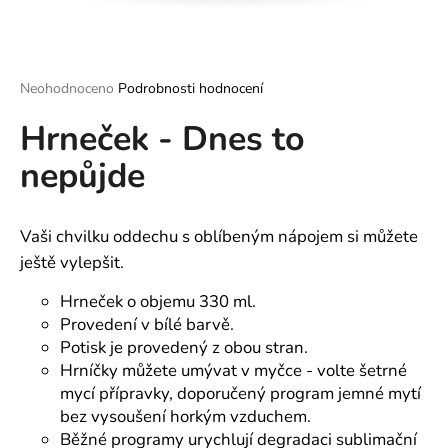
a
j
í
Průměrné
Neohodnoceno
Podrobnosti hodnocení
t
hodnocení
?
Hrneček - Dnes to
produktu
je
nepůjde
0,0
z
5
hvězdiček.
HLEDAT
Vaši chvilku oddechu s oblíbeným nápojem si můžete
ještě vylepšit.
Hrneček o objemu 330 ml.
D
Provedení v bílé barvě.
o
Potisk je provedený z obou stran.
p
Hrníčky můžete umývat v myčce - volte šetrné
o
mycí přípravky, doporučený program jemné mytí
r
bez vysoušení horkým vzduchem.
u
Běžné programy urychlují degradaci sublimační