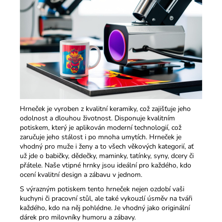
Hrneček je vyroben z kvalitní keramiky, což zajišťuje jeho
odolnost a dlouhou životnost. Disponuje kvalitním
potiskem, který je aplikován moderní technologií, což
zaručuje jeho stálost i po mnoha umytích. Hrneček je
vhodný pro muže i ženy a to všech věkových kategorií, ať
už jde o babičky, dědečky, maminky, tatínky, syny, dcery či
přátele. Naše vtipné hrnky jsou ideální pro každého, kdo
ocení kvalitní design a zábavu v jednom.​
S výrazným potiskem tento hrneček nejen ozdobí vaši
kuchyni či pracovní stůl, ale také vykouzlí úsměv na tváři
každého, kdo na něj pohlédne. Je vhodný jako originální
dárek pro milovníky humoru a zábavy.​