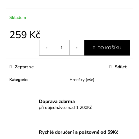
č
u
j
Skladem
e
m
259 Kč
e
Měrná
DO KOŠÍKU
cena:
Zeptat se
Sdílet
Kategorie
:
Hrnečky (vše)
Doprava zdarma
při objednávce nad 1 200Kč
Rychlé doručení a poštovné od 59Kč