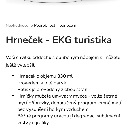
a
j
í
Průměrné
Neohodnoceno
Podrobnosti hodnocení
t
hodnocení
?
Hrneček - EKG turistika
produktu
je
0,0
z
Vaši chvilku oddechu s oblíbeným nápojem si můžete
5
hvězdiček.
ještě vylepšit.
HLEDAT
Hrneček o objemu 330 ml.
Provedení v bílé barvě.
Potisk je provedený z obou stran.
D
Hrníčky můžete umývat v myčce - volte šetrné
o
mycí přípravky, doporučený program jemné mytí
p
bez vysoušení horkým vzduchem.
o
Běžné programy urychlují degradaci sublimační
r
vrstvy i grafiky.
u