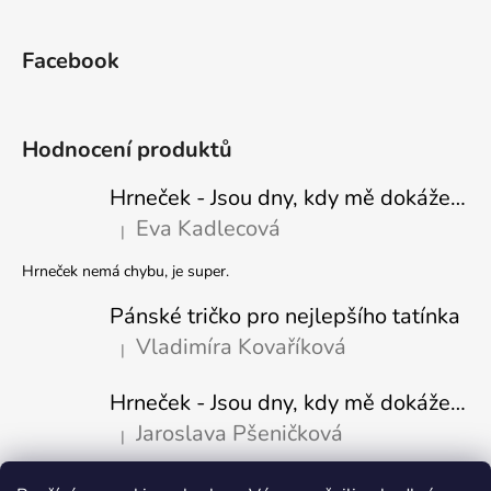
Facebook
Hodnocení produktů
Hrneček - Jsou dny, kdy mě dokáže nasrat i vzduch - Sova
Eva Kadlecová
|
Hodnocení produktu je 5 z 5 hvězdiček.
Hrneček nemá chybu, je super.
Pánské tričko pro nejlepšího tatínka
Vladimíra Kovaříková
|
Hodnocení produktu je 5 z 5 hvězdiček.
Hrneček - Jsou dny, kdy mě dokáže nasrat i vzduch-naštvaný pejsek
Jaroslava Pšeničková
|
Hodnocení produktu je 5 z 5 hvězdiček.