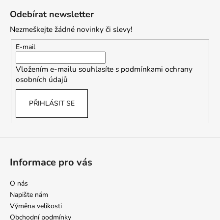
á
Odebírat newsletter
p
Nezmeškejte žádné novinky či slevy!
a
t
E-mail
í
Vložením e-mailu souhlasíte s
podmínkami ochrany
osobních údajů
PŘIHLÁSIT SE
Informace pro vás
O nás
Napište nám
Výměna velikosti
Obchodní podmínky