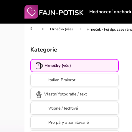
K
Přejít
na
o
Hodnocení obchod
obsah
Zpět
Zpět
š
do
do
í
Domů
Hrnečky (vše)
Hrneček - Fuj dpc zase rán
obchodu
obchodu
k
P
o
Kategorie
Přeskočit
s
kategorie
t
Hrnečky (vše)
r
a
Italian Brainrot
n
n
Vlastní fotografie / text
í
p
Vtipné / lechtivé
a
n
Pro páry a zamilované
e