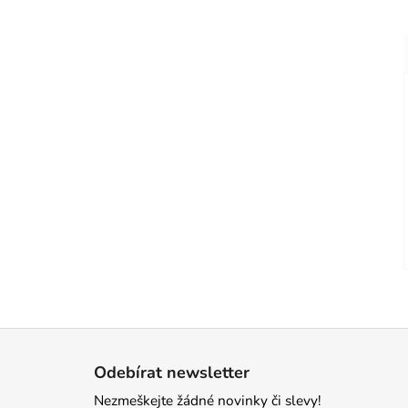
Z
á
Odebírat newsletter
p
Nezmeškejte žádné novinky či slevy!