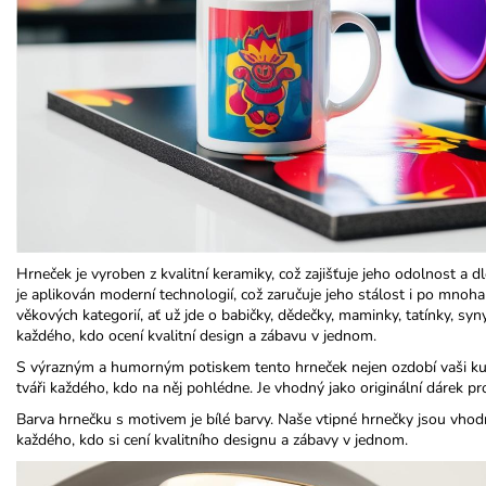
Hrneček je vyroben z kvalitní keramiky, což zajišťuje jeho odolnost a
je aplikován moderní technologií, což zaručuje jeho stálost i po mno
věkových kategorií, ať už jde o babičky, dědečky, maminky, tatínky, syny
každého, kdo ocení kvalitní design a zábavu v jednom.​
S výrazným a humorným potiskem tento hrneček nejen ozdobí vaši kuch
tváři každého, kdo na něj pohlédne. Je vhodný jako originální dárek pr
Barva hrnečku s motivem je bílé barvy. Naše vtipné hrnečky jsou vhod
každého, kdo si cení kvalitního designu a zábavy v jednom.​