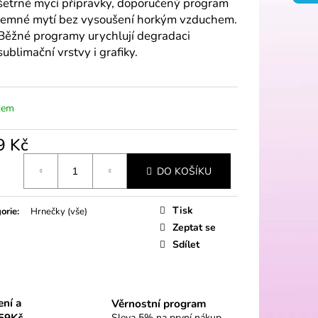
šetrné mycí přípravky, doporučený program
jemné mytí bez vysoušení horkým vzduchem.
Běžné programy urychlují degradaci
sublimační vrstvy i grafiky.
dem
9 Kč
á
DO KOŠÍKU
Tisk
orie
:
Hrnečky (vše)
Zeptat se
Sdílet
ení a
Věrnostní program
59Kč
Sleva 5% na první nákup