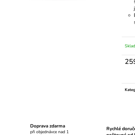
Skla
25
Měrn
cena:
Kateg
Doprava zdarma
Rychlé doruč
při objednávce nad 1
poštovné od 