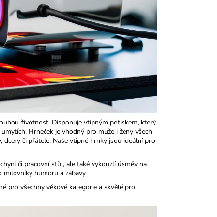
 dlouhou životnost. Disponuje vtipným potiskem, který
ha umytích. Hrneček je vhodný pro muže i ženy všech
, dcery či přátele. Naše vtipné hrnky jsou ideální pro
yni či pracovní stůl, ale také vykouzlí úsměv na
o milovníky humoru a zábavy.​
né pro všechny věkové kategorie a skvělé pro