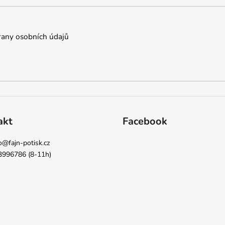
any osobních údajů
akt
Facebook
o
@
fajn-potisk.cz
3996786 (8-11h)