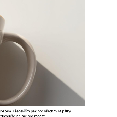
ostem. Především pak pro všechny vtipálky,
ednoduše jen tak pro radost.