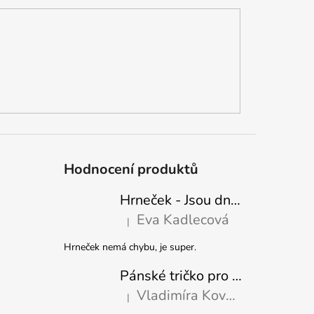
Hodnocení produktů
Hrneček - Jsou dny, kdy mě dokáže nasrat i vzduch - Sova
Eva Kadlecová
|
Hodnocení produktu je 5 z 5 hvězdiček.
Hrneček nemá chybu, je super.
Pánské tričko pro nejlepšího tatínka
Vladimíra Kovaříková
|
Hodnocení produktu je 5 z 5 hvězdiček.