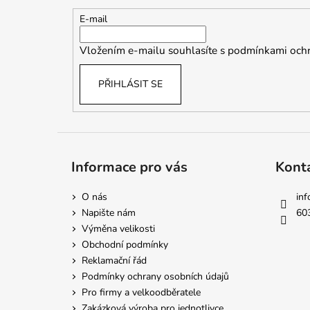
a
t
E-mail
í
Vložením e-mailu souhlasíte s
podmínkami ochr
PŘIHLÁSIT SE
Informace pro vás
Kont
O nás
inf
Napište nám
60
Výměna velikosti
Obchodní podmínky
Reklamační řád
Podmínky ochrany osobních údajů
Pro firmy a velkoodběratele
Zakázková výroba pro jednotlivce