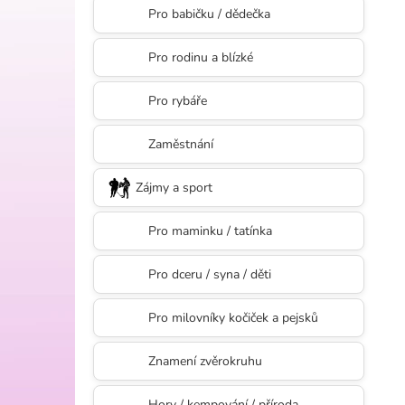
l
Pro babičku / dědečka
Pro rodinu a blízké
Pro rybáře
Zaměstnání
Zájmy a sport
Pro maminku / tatínka
Pro dceru / syna / děti
Pro milovníky kočiček a pejsků
Znamení zvěrokruhu
Hory / kempování / příroda