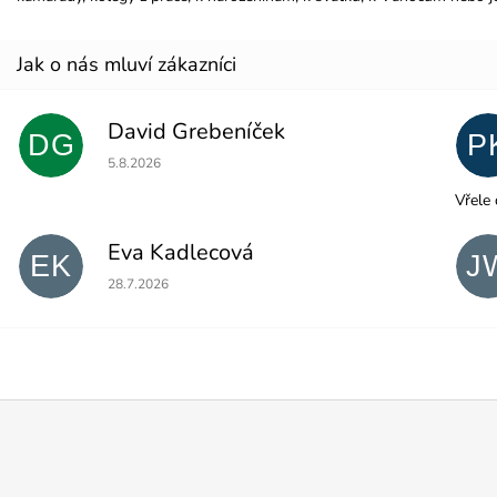
David Grebeníček
DG
P
Hodnocení obchodu je 5 z 5 hvězdiček.
5.8.2026
Vřele 
Eva Kadlecová
EK
J
Hodnocení obchodu je 5 z 5 hvězdiček.
28.7.2026