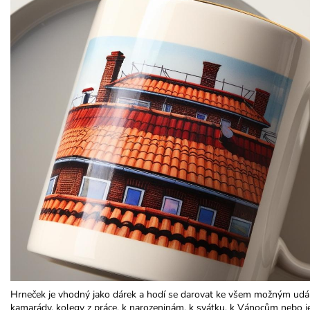
Hrneček je vhodný jako dárek a hodí se darovat ke všem možným udál
kamarády, kolegy z práce, k narozeninám, k svátku, k Vánocům nebo j