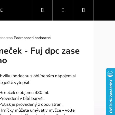
Hledat
Přihlášení
Nákupní
IE
VTIPNÉ MOTIVY
SPORT A ZÁBAVA
PO
košík
rné
dnoceno
Podrobnosti hodnocení
ení
neček - Fuj dpc zase
tu
no
ek.
chvilku oddechu s oblíbeným nápojem si
e ještě vylepšit.
Hrneček o objemu 330 ml.
Provedení v bílé barvě.
Potisk je provedený z obou stran.
Hrníčky můžete umývat v myčce - volte