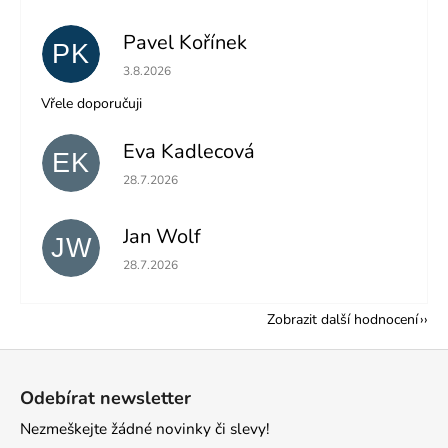
Pavel Kořínek
PK
Hodnocení obchodu je 5 z 5 hvězdiček.
3.8.2026
Vřele doporučuji
Eva Kadlecová
EK
Hodnocení obchodu je 5 z 5 hvězdiček.
28.7.2026
Jan Wolf
JW
Hodnocení obchodu je 5 z 5 hvězdiček.
28.7.2026
Zobrazit další hodnocení
Z
á
Odebírat newsletter
p
Nezmeškejte žádné novinky či slevy!
a