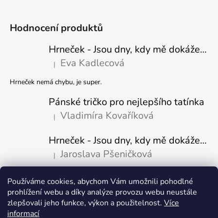
Hodnocení produktů
Hrneček - Jsou dny, kdy mě dokáže nasrat i vzduch - Sova
Eva Kadlecová
|
Hodnocení produktu je 5 z 5 hvězdiček.
Hrneček nemá chybu, je super.
Pánské tričko pro nejlepšího tatínka
Vladimíra Kovaříková
|
Hodnocení produktu je 5 z 5 hvězdiček.
Hrneček - Jsou dny, kdy mě dokáže nasrat i vzduch-naštvaný pejsek
Jaroslava Pšeničková
|
Hodnocení produktu je 5 z 5 hvězdiček.
Používáme cookies, abychom Vám umožnili pohodlné
Přijímáme online platby
prohlížení webu a díky analýze provozu webu neustále
zlepšovali jeho funkce, výkon a použitelnost.
Více
informací