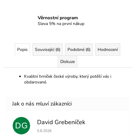
Věrnostní program
Sleva 5% na první nákup
Popis
Související (6)
Podobné (6)
Hodnocení
Diskuze
Kvalitní hrníček české výroby, který potěší vás i
obdarované.
David Grebeníček
DG
Hodnocení obchodu je 5 z 5 hvězdiček.
5.8.2026