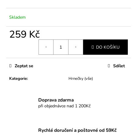
č
u
j
Skladem
e
m
259 Kč
e
Měrná
DO KOŠÍKU
cena:
Zeptat se
Sdílet
Kategorie
:
Hrnečky (vše)
Doprava zdarma
při objednávce nad 1 200Kč
Rychlé doručení a poštovné od 59Kč