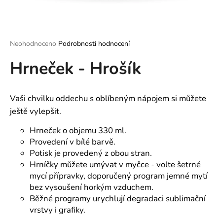
a
j
í
Průměrné
Neohodnoceno
Podrobnosti hodnocení
t
hodnocení
?
Hrneček - Hrošík
produktu
je
0,0
z
Vaši chvilku oddechu s oblíbeným nápojem si můžete
5
hvězdiček.
ještě vylepšit.
HLEDAT
Hrneček o objemu 330 ml.
Provedení v bílé barvě.
Potisk je provedený z obou stran.
D
Hrníčky můžete umývat v myčce - volte šetrné
o
mycí přípravky, doporučený program jemné mytí
p
bez vysoušení horkým vzduchem.
o
Běžné programy urychlují degradaci sublimační
r
vrstvy i grafiky.
u