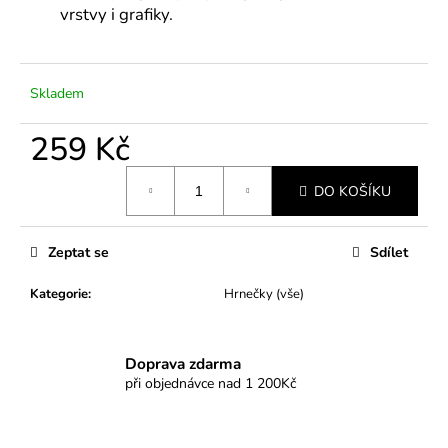
č
vrstvy i grafiky.
u
j
e
m
Skladem
e
259 Kč
Měrná
DO KOŠÍKU
cena:
Zeptat se
Sdílet
Kategorie
:
Hrnečky (vše)
Doprava zdarma
při objednávce nad 1 200Kč