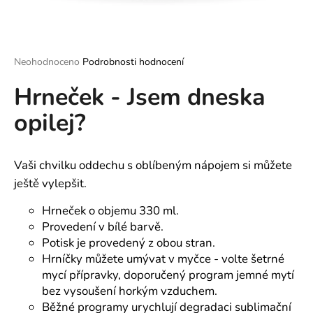
a
j
í
Průměrné
Neohodnoceno
Podrobnosti hodnocení
t
hodnocení
?
Hrneček - Jsem dneska
produktu
je
opilej?
0,0
z
5
hvězdiček.
HLEDAT
Vaši chvilku oddechu s oblíbeným nápojem si můžete
ještě vylepšit.
Hrneček o objemu 330 ml.
D
Provedení v bílé barvě.
o
Potisk je provedený z obou stran.
p
Hrníčky můžete umývat v myčce - volte šetrné
o
mycí přípravky, doporučený program jemné mytí
r
bez vysoušení horkým vzduchem.
u
Běžné programy urychlují degradaci sublimační