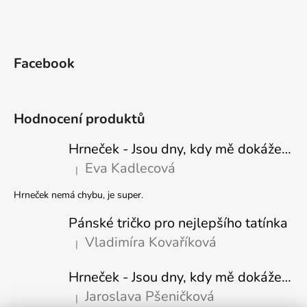
Facebook
Hodnocení produktů
Hrneček - Jsou dny, kdy mě dokáže nasrat i vzduch - Sova
Eva Kadlecová
|
Hodnocení produktu je 5 z 5 hvězdiček.
Hrneček nemá chybu, je super.
Pánské tričko pro nejlepšího tatínka
Vladimíra Kovaříková
|
Hodnocení produktu je 5 z 5 hvězdiček.
Hrneček - Jsou dny, kdy mě dokáže nasrat i vzduch-naštvaný pejsek
Jaroslava Pšeničková
|
Hodnocení produktu je 5 z 5 hvězdiček.