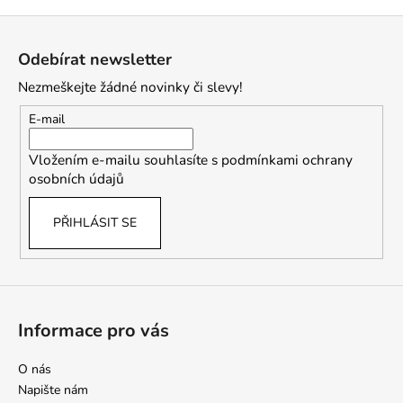
Z
á
Odebírat newsletter
p
Nezmeškejte žádné novinky či slevy!
a
t
E-mail
í
Vložením e-mailu souhlasíte s
podmínkami ochrany
osobních údajů
PŘIHLÁSIT SE
Informace pro vás
O nás
Napište nám