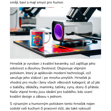
smějí, baví a mají smysl pro humor.​
Hrneček je vyroben z kvalitní keramiky, což zajišťuje jeho
odolnost a dlouhou životnost. Disponuje vtipným
potiskem, který je aplikován moderní technologií, což
zaručuje jeho stálost i po mnoha umytích. Hrneček je
vhodný pro muže i ženy všech věkových kategorií, ať už jde
o babičky, dědečky, maminky, tatínky, syny, dcery či přátele.
Naše vtipné hrnky jsou ideální pro každého, kdo ocení
kvalitní design a zábavu v jednom.​
S výrazným a humorným potiskem tento hrneček nejen
ozdobí vaši kuchyni či pracovní stůl, ale také vykouzlí