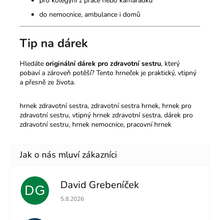
pro kolegyni z práce nebo kamarádku
do nemocnice, ambulance i domů
Tip na dárek
Hledáte
originální dárek pro zdravotní sestru
, který
pobaví a zároveň potěší? Tento hrneček je praktický, vtipný
a přesně ze života.
hrnek zdravotní sestra, zdravotní sestra hrnek, hrnek pro
zdravotní sestru, vtipný hrnek zdravotní sestra, dárek pro
zdravotní sestru, hrnek nemocnice, pracovní hrnek
David Grebeníček
DG
Hodnocení obchodu je 5 z 5 hvězdiček.
5.8.2026