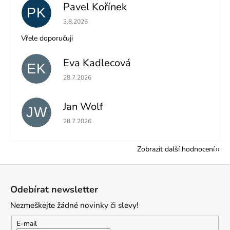
Pavel Kořínek
PK
Hodnocení obchodu je 5 z 5 hvězdiček.
3.8.2026
Vřele doporučuji
Eva Kadlecová
EK
Hodnocení obchodu je 5 z 5 hvězdiček.
28.7.2026
Jan Wolf
JW
Hodnocení obchodu je 5 z 5 hvězdiček.
28.7.2026
Zobrazit další hodnocení
Z
á
Odebírat newsletter
p
Nezmeškejte žádné novinky či slevy!
a
t
E-mail