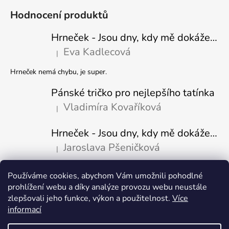
Hodnocení produktů
Hrneček - Jsou dny, kdy mě dokáže nasrat i vzduch - Sova
Eva Kadlecová
|
Hodnocení produktu je 5 z 5 hvězdiček.
Hrneček nemá chybu, je super.
Pánské tričko pro nejlepšího tatínka
Vladimíra Kovaříková
|
Hodnocení produktu je 5 z 5 hvězdiček.
Hrneček - Jsou dny, kdy mě dokáže nasrat i vzduch-naštvaný pejsek
Jaroslava Pšeničková
|
Hodnocení produktu je 5 z 5 hvězdiček.
Používáme cookies, abychom Vám umožnili pohodlné
Přijímáme online platby
prohlížení webu a díky analýze provozu webu neustále
zlepšovali jeho funkce, výkon a použitelnost.
Více
informací