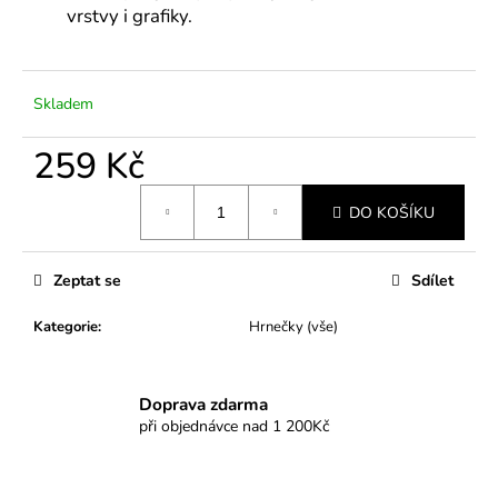
č
vrstvy i grafiky.
u
j
e
m
Skladem
e
259 Kč
Měrná
DO KOŠÍKU
cena:
Zeptat se
Sdílet
Kategorie
:
Hrnečky (vše)
Doprava zdarma
při objednávce nad 1 200Kč