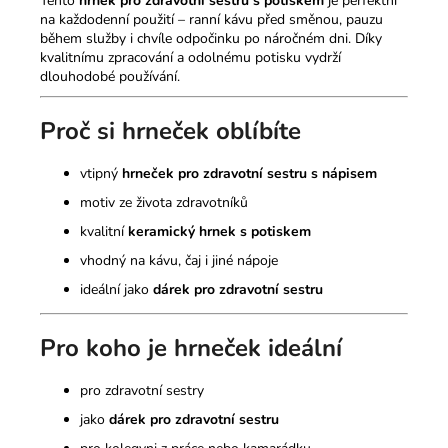
Tento
hrnek pro zdravotní sestru s potiskem
je perfektní
na každodenní použití – ranní kávu před směnou, pauzu
během služby i chvíle odpočinku po náročném dni. Díky
kvalitnímu zpracování a odolnému potisku vydrží
dlouhodobé používání.
Proč si hrneček oblíbíte
vtipný
hrneček pro zdravotní sestru s nápisem
motiv ze života zdravotníků
kvalitní
keramický hrnek s potiskem
vhodný na kávu, čaj i jiné nápoje
ideální jako
dárek pro zdravotní sestru
Pro koho je hrneček ideální
pro zdravotní sestry
jako
dárek pro zdravotní sestru