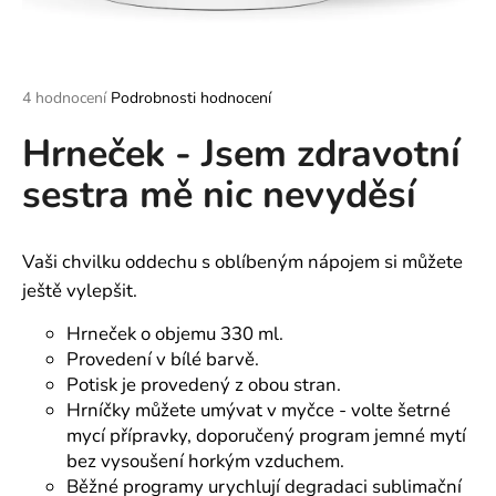
a
j
í
Průměrné
4 hodnocení
Podrobnosti hodnocení
t
hodnocení
?
Hrneček - Jsem zdravotní
produktu
je
sestra mě nic nevyděsí
5,0
z
5
hvězdiček.
HLEDAT
Vaši chvilku oddechu s oblíbeným nápojem si můžete
ještě vylepšit.
Hrneček o objemu 330 ml.
D
Provedení v bílé barvě.
o
Potisk je provedený z obou stran.
p
Hrníčky můžete umývat v myčce - volte šetrné
o
mycí přípravky, doporučený program jemné mytí
r
bez vysoušení horkým vzduchem.
u
Běžné programy urychlují degradaci sublimační