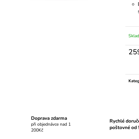
Skla
25
Měrn
cena:
Kateg
Doprava zdarma
Rychlé doruč
při objednávce nad 1
poštovné od 
200Kč