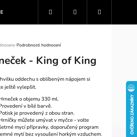
Hledat
Přihlášení
Nákupní
IE
VTIPNÉ MOTIVY
SPORT A ZÁBAVA
PO
košík
rné
dnoceno
Podrobnosti hodnocení
ení
neček - King of King
tu
chvilku oddechu s oblíbeným nápojem si
ek.
e ještě vylepšit.
Hrneček o objemu 330 ml.
Provedení v bílé barvě.
Potisk je provedený z obou stran.
Hrníčky můžete umývat v myčce - volte
šetrné mycí přípravky, doporučený program
jemné mytí bez vysoušení horkým vzduchem.