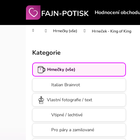
K
Přejít
na
o
Hodnocení obchod
obsah
Zpět
Zpět
š
do
do
í
Domů
Hrnečky (vše)
Hrneček - King of King
obchodu
obchodu
k
P
o
Kategorie
Přeskočit
s
kategorie
t
Hrnečky (vše)
r
a
Italian Brainrot
n
n
Vlastní fotografie / text
í
p
Vtipné / lechtivé
a
n
Pro páry a zamilované
e