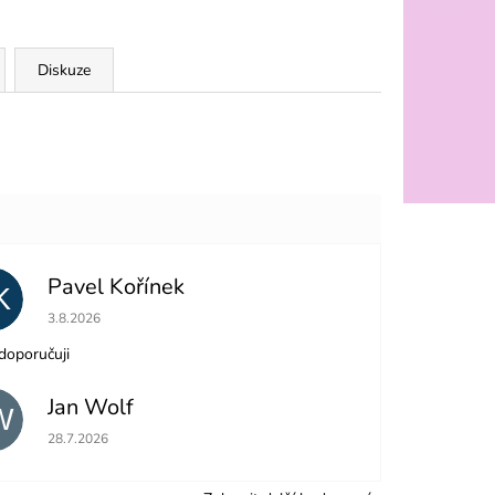
Diskuze
Pavel Kořínek
K
Hodnocení obchodu je 5 z 5 hvězdiček.
3.8.2026
doporučuji
Jan Wolf
W
Hodnocení obchodu je 5 z 5 hvězdiček.
28.7.2026