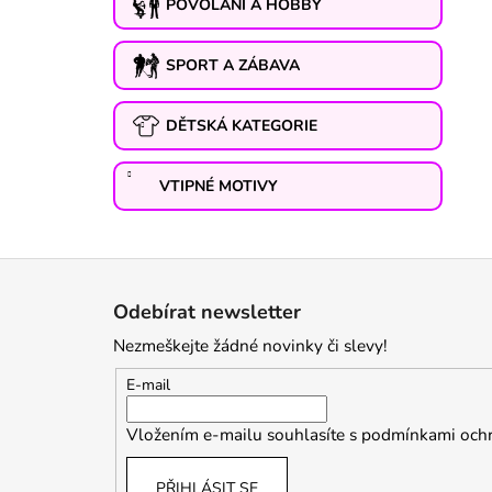
POVOLÁNÍ A HOBBY
SPORT A ZÁBAVA
DĚTSKÁ KATEGORIE
VTIPNÉ MOTIVY
Z
á
Odebírat newsletter
p
Nezmeškejte žádné novinky či slevy!
a
t
E-mail
í
Vložením e-mailu souhlasíte s
podmínkami ochr
PŘIHLÁSIT SE