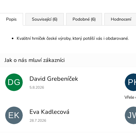
Popis
Související (6)
Podobné (6)
Hodnocení
Kvalitní hrníček české výroby, který potěší vás i obdarované.
David Grebeníček
DG
P
Hodnocení obchodu je 5 z 5 hvězdiček.
5.8.2026
Vřele 
Eva Kadlecová
EK
J
Hodnocení obchodu je 5 z 5 hvězdiček.
28.7.2026