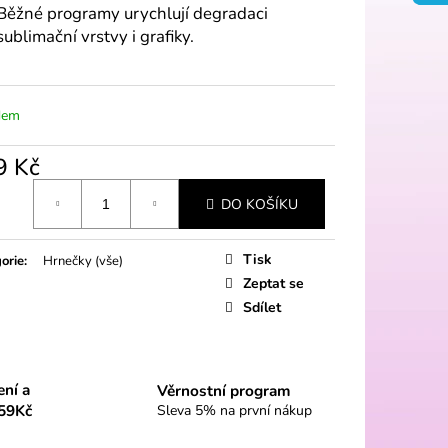
Běžné programy urychlují degradaci
sublimační vrstvy i grafiky.
dem
9 Kč
á
DO KOŠÍKU
Tisk
orie
:
Hrnečky (vše)
Zeptat se
Sdílet
ení a
Věrnostní program
59Kč
Sleva 5% na první nákup