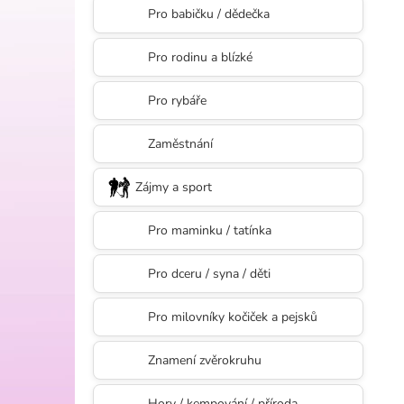
l
Pro babičku / dědečka
Pro rodinu a blízké
Pro rybáře
Zaměstnání
Zájmy a sport
Pro maminku / tatínka
Pro dceru / syna / děti
Pro milovníky kočiček a pejsků
Znamení zvěrokruhu
Hory / kempování / příroda