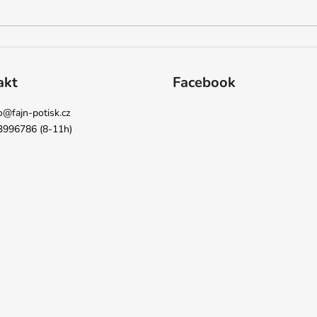
akt
Facebook
o
@
fajn-potisk.cz
3996786 (8-11h)