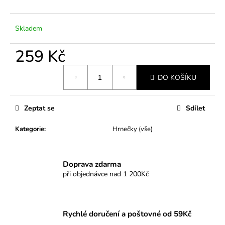
č
u
j
Skladem
e
m
259 Kč
e
Měrná
DO KOŠÍKU
cena:
Zeptat se
Sdílet
Kategorie
:
Hrnečky (vše)
Doprava zdarma
při objednávce nad 1 200Kč
Rychlé doručení a poštovné od 59Kč