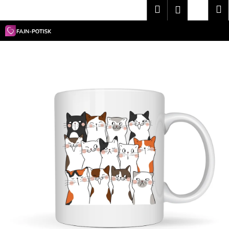
K
Přejít
Hledat
Nákup
M
Přihlášení
na
o
obsah
Zpět
Zpět
košík
š
í
C
k
o
p
o
t
ř
e
b
u
j
e
t
e
n