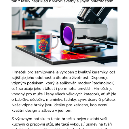
tak z lásky například k výročí svatby a jiným příležitostem.
Hrneček pro zamilované je vyroben z kvalitní keramiky, což
zajišťuje jeho odolnost a dlouhou životnost. Disponuje
vtipným potiskem, který je aplikován moderní technologií,
což zaručuje jeho stálost i po mnoha umytích. Hrneček je
vhodný pro muže i ženy všech věkových kategorií, ať už jde
o babičky, dědečky, maminky, tatínky, syny, dcery či přátele.
Naše vtipné hrnky jsou ideální pro každého, kdo ocení
kvalitní design a zábavu v jednom.​
S výrazným potiskem tento hrneček nejen ozdobí vaši
kuchyni či pracovní stůl, ale také vykouzlí úsměv na tváři