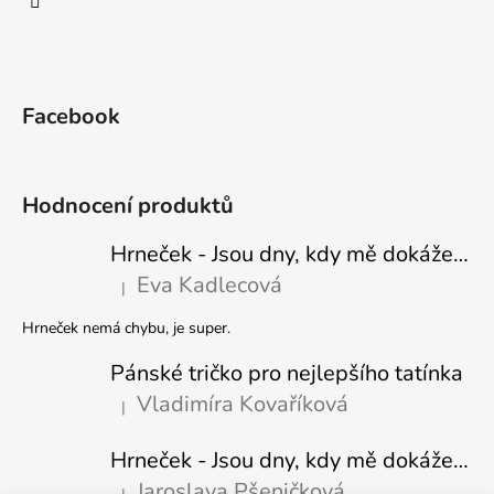
Facebook
Hodnocení produktů
Hrneček - Jsou dny, kdy mě dokáže nasrat i vzduch - Sova
Eva Kadlecová
|
Hodnocení produktu je 5 z 5 hvězdiček.
Hrneček nemá chybu, je super.
Pánské tričko pro nejlepšího tatínka
Vladimíra Kovaříková
|
Hodnocení produktu je 5 z 5 hvězdiček.
Hrneček - Jsou dny, kdy mě dokáže nasrat i vzduch-naštvaný pejsek
Jaroslava Pšeničková