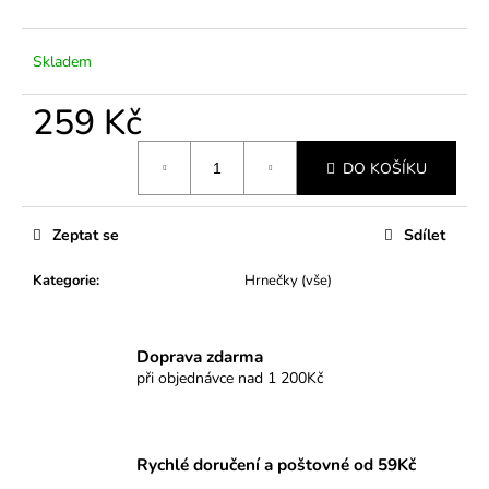
č
u
j
Skladem
e
m
259 Kč
e
Měrná
DO KOŠÍKU
cena:
Zeptat se
Sdílet
Kategorie
:
Hrnečky (vše)
Doprava zdarma
při objednávce nad 1 200Kč
Rychlé doručení a poštovné od 59Kč