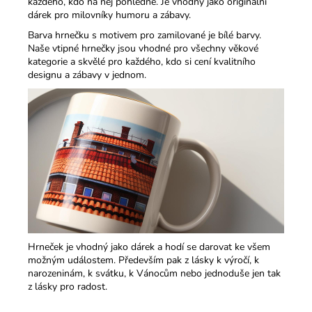
každého, kdo na něj pohlédne. Je vhodný jako originální
dárek pro milovníky humoru a zábavy.​
Barva hrnečku s motivem pro zamilované je bílé barvy.
Naše vtipné hrnečky jsou vhodné pro všechny věkové
kategorie a skvělé pro každého, kdo si cení kvalitního
designu a zábavy v jednom.​
Hrneček je vhodný jako dárek a hodí se darovat ke všem
možným událostem. Především pak z lásky k výročí, k
narozeninám, k svátku, k Vánocům nebo jednoduše jen tak
z lásky pro radost.