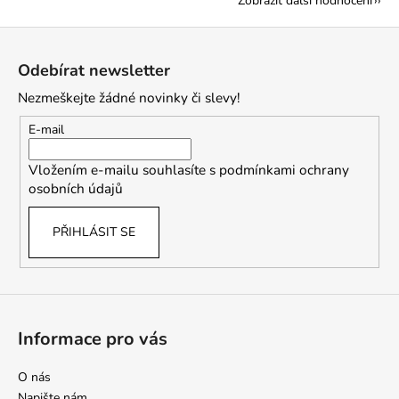
Zobrazit další hodnocení
Z
á
Odebírat newsletter
p
Nezmeškejte žádné novinky či slevy!
a
t
E-mail
í
Vložením e-mailu souhlasíte s
podmínkami ochrany
osobních údajů
PŘIHLÁSIT SE
Informace pro vás
O nás
Napište nám