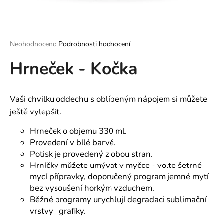
a
j
í
Průměrné
Neohodnoceno
Podrobnosti hodnocení
t
hodnocení
?
Hrneček - Kočka
produktu
je
0,0
z
Vaši chvilku oddechu s oblíbeným nápojem si můžete
5
hvězdiček.
ještě vylepšit.
HLEDAT
Hrneček o objemu 330 ml.
Provedení v bílé barvě.
Potisk je provedený z obou stran.
D
Hrníčky můžete umývat v myčce - volte šetrné
o
mycí přípravky, doporučený program jemné mytí
p
bez vysoušení horkým vzduchem.
o
Běžné programy urychlují degradaci sublimační
r
vrstvy i grafiky.
u