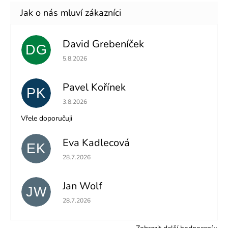
David Grebeníček
DG
Hodnocení obchodu je 5 z 5 hvězdiček.
5.8.2026
Pavel Kořínek
PK
Hodnocení obchodu je 5 z 5 hvězdiček.
3.8.2026
Vřele doporučuji
Eva Kadlecová
EK
Hodnocení obchodu je 5 z 5 hvězdiček.
28.7.2026
Jan Wolf
JW
Hodnocení obchodu je 5 z 5 hvězdiček.
28.7.2026