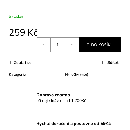
č
u
j
Skladem
e
m
259 Kč
e
Měrná
DO KOŠÍKU
cena:
Zeptat se
Sdílet
Kategorie
:
Hrnečky (vše)
Doprava zdarma
při objednávce nad 1 200Kč
Rychlé doručení a poštovné od 59Kč