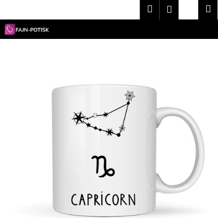
K
Přejít
Hledat
Nákup
M
Přihlášení
na
o
obsah
Zpět
Zpět
košík
š
í
C
k
o
p
o
t
ř
e
b
u
j
e
t
e
n