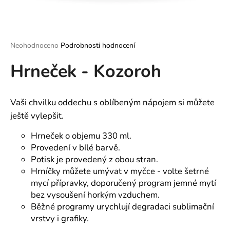
a
j
í
Průměrné
Neohodnoceno
Podrobnosti hodnocení
t
hodnocení
?
Hrneček - Kozoroh
produktu
je
0,0
z
Vaši chvilku oddechu s oblíbeným nápojem si můžete
5
hvězdiček.
ještě vylepšit.
HLEDAT
Hrneček o objemu 330 ml.
Provedení v bílé barvě.
Potisk je provedený z obou stran.
D
Hrníčky můžete umývat v myčce - volte šetrné
o
mycí přípravky, doporučený program jemné mytí
p
bez vysoušení horkým vzduchem.
o
Běžné programy urychlují degradaci sublimační
r
vrstvy i grafiky.
u