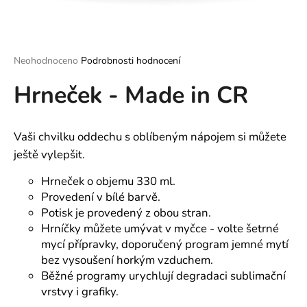
a
j
í
Průměrné
Neohodnoceno
Podrobnosti hodnocení
t
hodnocení
?
Hrneček - Made in CR
produktu
je
0,0
z
Vaši chvilku oddechu s oblíbeným nápojem si můžete
5
hvězdiček.
ještě vylepšit.
HLEDAT
Hrneček o objemu 330 ml.
Provedení v bílé barvě.
Potisk je provedený z obou stran.
D
Hrníčky můžete umývat v myčce - volte šetrné
o
mycí přípravky, doporučený program jemné mytí
p
bez vysoušení horkým vzduchem.
o
Běžné programy urychlují degradaci sublimační
r
vrstvy i grafiky.
u