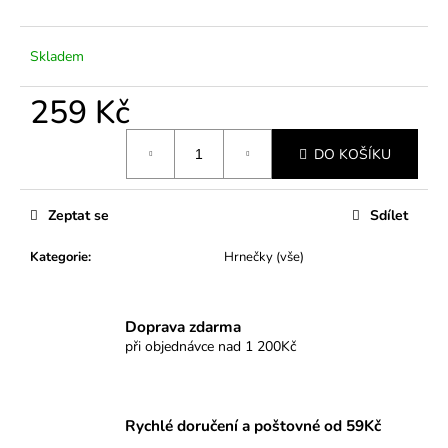
č
u
j
Skladem
e
m
259 Kč
e
Měrná
DO KOŠÍKU
cena:
Zeptat se
Sdílet
Kategorie
:
Hrnečky (vše)
Doprava zdarma
při objednávce nad 1 200Kč
Rychlé doručení a poštovné od 59Kč