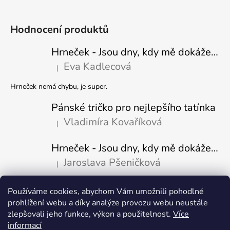
Hodnocení produktů
Hrneček - Jsou dny, kdy mě dokáže nasrat i vzduch - Sova
Eva Kadlecová
|
Hodnocení produktu je 5 z 5 hvězdiček.
Hrneček nemá chybu, je super.
Pánské tričko pro nejlepšího tatínka
Vladimíra Kovaříková
|
Hodnocení produktu je 5 z 5 hvězdiček.
Hrneček - Jsou dny, kdy mě dokáže nasrat i vzduch-naštvaný pejsek
Jaroslava Pšeničková
|
Hodnocení produktu je 5 z 5 hvězdiček.
Používáme cookies, abychom Vám umožnili pohodlné
Přijímáme online platby
prohlížení webu a díky analýze provozu webu neustále
zlepšovali jeho funkce, výkon a použitelnost.
Více
informací