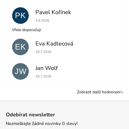
Pavel Kořínek
PK
Hodnocení obchodu je 5 z 5 hvězdiček.
3.8.2026
Vřele doporučuji
Eva Kadlecová
EK
Hodnocení obchodu je 5 z 5 hvězdiček.
28.7.2026
Jan Wolf
JW
Hodnocení obchodu je 5 z 5 hvězdiček.
28.7.2026
Zobrazit další hodnocení
Z
á
Odebírat newsletter
p
Nezmeškejte žádné novinky či slevy!
a