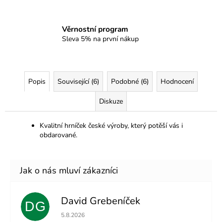
Věrnostní program
Sleva 5% na první nákup
Popis
Související (6)
Podobné (6)
Hodnocení
Diskuze
Kvalitní hrníček české výroby, který potěší vás i
obdarované.
David Grebeníček
DG
Hodnocení obchodu je 5 z 5 hvězdiček.
5.8.2026