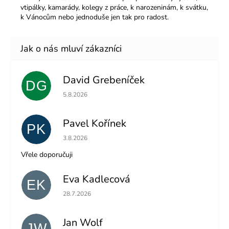
vtipálky, kamarády, kolegy z práce, k narozeninám, k svátku,
k Vánocům nebo jednoduše jen tak pro radost.
David Grebeníček
DG
Hodnocení obchodu je 5 z 5 hvězdiček.
5.8.2026
Pavel Kořínek
PK
Hodnocení obchodu je 5 z 5 hvězdiček.
3.8.2026
Vřele doporučuji
Eva Kadlecová
EK
Hodnocení obchodu je 5 z 5 hvězdiček.
28.7.2026
Jan Wolf
JW