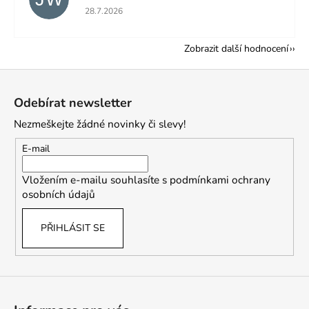
Hodnocení obchodu je 5 z 5 hvězdiček.
28.7.2026
Zobrazit další hodnocení
Z
á
Odebírat newsletter
p
Nezmeškejte žádné novinky či slevy!
a
t
E-mail
í
Vložením e-mailu souhlasíte s
podmínkami ochrany
osobních údajů
PŘIHLÁSIT SE