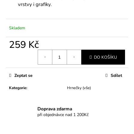
č
vrstvy i grafiky.
u
j
e
m
Skladem
e
259 Kč
Měrná
DO KOŠÍKU
cena:
Zeptat se
Sdílet
Kategorie
:
Hrnečky (vše)
Doprava zdarma
při objednávce nad 1 200Kč