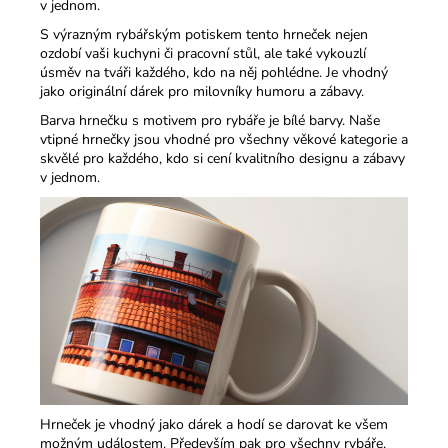
v jednom.​
S výrazným rybářským potiskem tento hrneček nejen
ozdobí vaši kuchyni či pracovní stůl, ale také vykouzlí
úsměv na tváři každého, kdo na něj pohlédne. Je vhodný
jako originální dárek pro milovníky humoru a zábavy.​
Barva hrnečku s motivem pro rybáře je bílé barvy. Naše
vtipné hrnečky jsou vhodné pro všechny věkové kategorie a
skvělé pro každého, kdo si cení kvalitního designu a zábavy
v jednom.​
Hrneček je vhodný jako dárek a hodí se darovat ke všem
možným událostem. Především pak pro všechny rybáře,