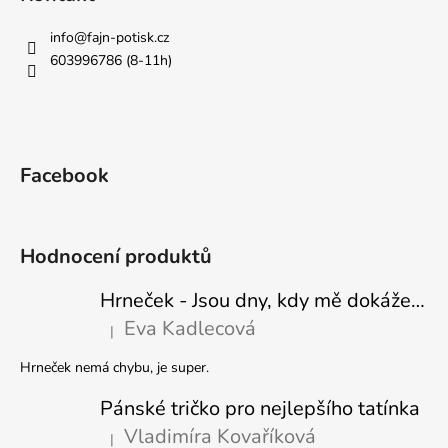
info
@
fajn-potisk.cz
603996786 (8-11h)
Facebook
Hodnocení produktů
Hrneček - Jsou dny, kdy mě dokáže nasrat i vzduch - Sova
Eva Kadlecová
|
Hodnocení produktu je 5 z 5 hvězdiček.
Hrneček nemá chybu, je super.
Pánské tričko pro nejlepšího tatínka
Vladimíra Kovaříková
|
Hodnocení produktu je 5 z 5 hvězdiček.