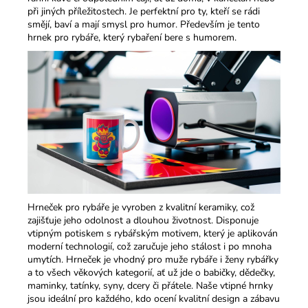
při jiných příležitostech. Je perfektní pro ty, kteří se rádi
smějí, baví a mají smysl pro humor.​ Především je tento
hrnek pro rybáře, který rybaření bere s humorem.
Hrneček pro rybáře je vyroben z kvalitní keramiky, což
zajišťuje jeho odolnost a dlouhou životnost. Disponuje
vtipným potiskem s rybářským motivem, který je aplikován
moderní technologií, což zaručuje jeho stálost i po mnoha
umytích. Hrneček je vhodný pro muže rybáře i ženy rybářky
a to všech věkových kategorií, ať už jde o babičky, dědečky,
maminky, tatínky, syny, dcery či přátele. Naše vtipné hrnky
jsou ideální pro každého, kdo ocení kvalitní design a zábavu