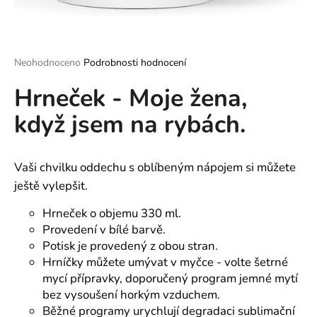
a
j
í
Průměrné
Neohodnoceno
Podrobnosti hodnocení
t
hodnocení
?
Hrneček - Moje žena,
produktu
je
když jsem na rybách.
0,0
z
5
hvězdiček.
HLEDAT
Vaši chvilku oddechu s oblíbeným nápojem si můžete
ještě vylepšit.
Hrneček o objemu 330 ml.
D
Provedení v bílé barvě.
o
Potisk je provedený z obou stran.
p
Hrníčky můžete umývat v myčce - volte šetrné
o
mycí přípravky, doporučený program jemné mytí
r
bez vysoušení horkým vzduchem.
u
Běžné programy urychlují degradaci sublimační