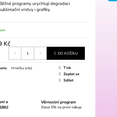
Běžné programy urychlují degradaci
sublimační vrstvy i grafiky.
dem
9 Kč
á
DO KOŠÍKU
Tisk
orie
:
Hrnečky (vše)
Zeptat se
Sdílet
ení a
Věrnostní program
59Kč
Sleva 5% na první nákup