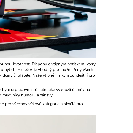
 dlouhou životnost. Disponuje vtipným potiskem, který
ha umytích. Hrneček je vhodný pro muže i ženy všech
, dcery či přátele. Naše vtipné hrnky jsou ideální pro
yni či pracovní stůl, ale také vykouzlí úsměv na
o milovníky humoru a zábavy.​
né pro všechny věkové kategorie a skvělé pro