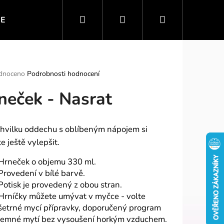
Hledat
Přihlášení
Nákupní
IE
VTIPNÉ MOTIVY
SPORT A ZÁBAVA
PO
košík
rné
dnoceno
Podrobnosti hodnocení
ení
neček - Nasrat
tu
chvilku oddechu s oblíbeným nápojem si
ek.
e ještě vylepšit.
Hrneček o objemu 330 ml.
Provedení v bílé barvě.
Potisk je provedený z obou stran.
Hrníčky můžete umývat v myčce - volte
šetrné mycí přípravky, doporučený program
jemné mytí bez vysoušení horkým vzduchem.