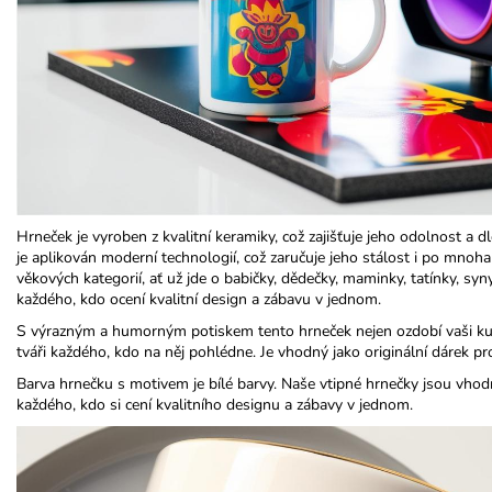
Hrneček je vyroben z kvalitní keramiky, což zajišťuje jeho odolnost a
je aplikován moderní technologií, což zaručuje jeho stálost i po mno
věkových kategorií, ať už jde o babičky, dědečky, maminky, tatínky, syny
každého, kdo ocení kvalitní design a zábavu v jednom.​
S výrazným a humorným potiskem tento hrneček nejen ozdobí vaši kuch
tváři každého, kdo na něj pohlédne. Je vhodný jako originální dárek pr
Barva hrnečku s motivem je bílé barvy. Naše vtipné hrnečky jsou vhod
každého, kdo si cení kvalitního designu a zábavy v jednom.​