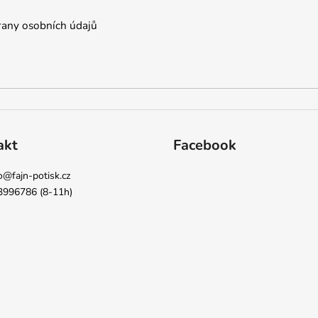
any osobních údajů
akt
Facebook
o
@
fajn-potisk.cz
3996786 (8-11h)