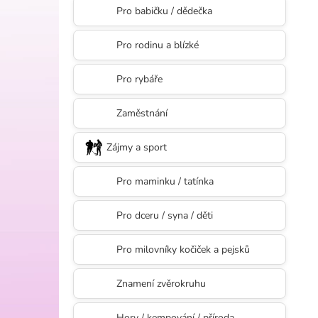
l
Pro babičku / dědečka
Pro rodinu a blízké
Pro rybáře
Zaměstnání
Zájmy a sport
Pro maminku / tatínka
Pro dceru / syna / děti
Pro milovníky kočiček a pejsků
Znamení zvěrokruhu
Hory / kempování / příroda