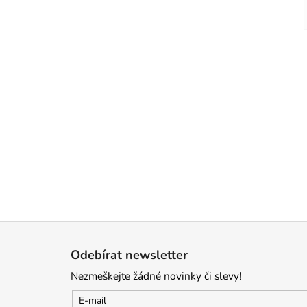
Z
á
Odebírat newsletter
p
Nezmeškejte žádné novinky či slevy!
a
t
E-mail