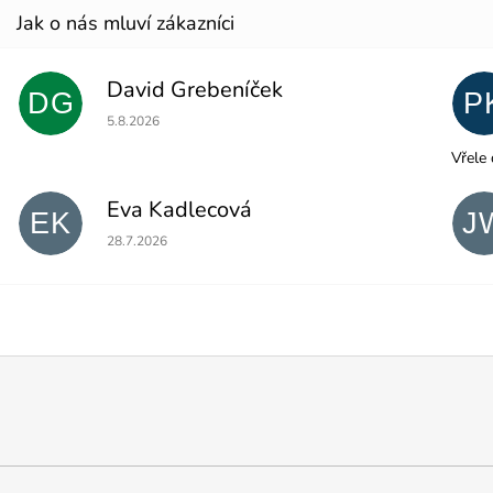
David Grebeníček
DG
P
Hodnocení obchodu je 5 z 5 hvězdiček.
5.8.2026
Vřele 
Eva Kadlecová
EK
J
Hodnocení obchodu je 5 z 5 hvězdiček.
28.7.2026