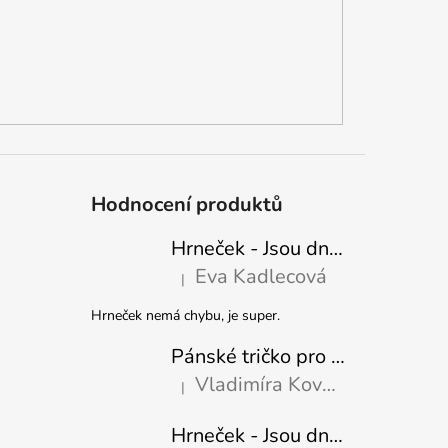
Hodnocení produktů
Hrneček - Jsou dny, kdy mě dokáže nasrat i vzduch - Sova
Eva Kadlecová
|
Hodnocení produktu je 5 z 5 hvězdiček.
Hrneček nemá chybu, je super.
Pánské tričko pro nejlepšího tatínka
Vladimíra Kovaříková
|
Hodnocení produktu je 5 z 5 hvězdiček.
Hrneček - Jsou dny, kdy mě dokáže nasrat i vzduch-naštvaný pejsek