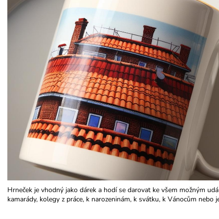
Hrneček je vhodný jako dárek a hodí se darovat ke všem možným udál
kamarády, kolegy z práce, k narozeninám, k svátku, k Vánocům nebo j