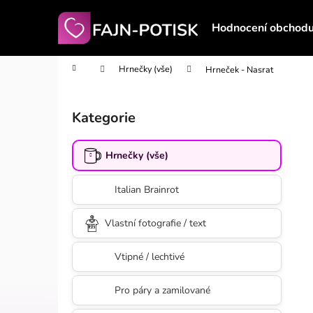
K
Přejít
na
o
Hodnocení obchod
obsah
Zpět
Zpět
š
do
do
í
Domů
Hrnečky (vše)
Hrneček - Nasrat
obchodu
obchodu
k
P
o
Kategorie
Přeskočit
s
kategorie
t
Hrnečky (vše)
r
a
Italian Brainrot
n
n
Vlastní fotografie / text
í
p
Vtipné / lechtivé
a
n
Pro páry a zamilované
e