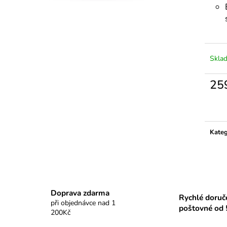
Skla
25
Měrn
cena:
Kateg
Doprava zdarma
Rychlé doruč
při objednávce nad 1
poštovné od 
200Kč