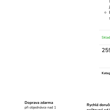
Skla
25
Měrn
cena:
Kateg
Doprava zdarma
Rychlé doruč
při objednávce nad 1
poštovné od 