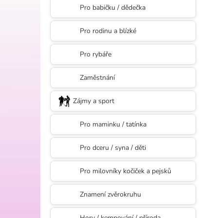
l
Pro babičku / dědečka
Pro rodinu a blízké
Pro rybáře
Zaměstnání
Zájmy a sport
Pro maminku / tatínka
Pro dceru / syna / děti
Pro milovníky kočiček a pejsků
Znamení zvěrokruhu
Hory / kempování / příroda