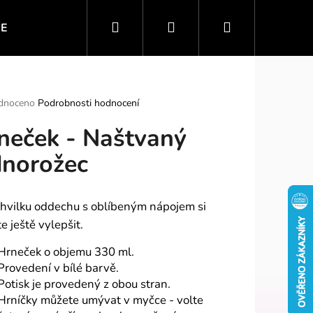
Hledat
Přihlášení
Nákupní
IE
VTIPNÉ MOTIVY
SPORT A ZÁBAVA
PO
košík
rné
dnoceno
Podrobnosti hodnocení
ení
neček - Naštvaný
tu
dnorožec
ek.
chvilku oddechu s oblíbeným nápojem si
e ještě vylepšit.
Hrneček o objemu 330 ml.
Provedení v bílé barvě.
Potisk je provedený z obou stran.
Hrníčky můžete umývat v myčce - volte