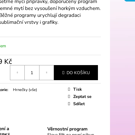
šetrné mycí přípravky, doporučený program
jemné mytí bez vysoušení horkým vzduchem.
Běžné programy urychlují degradaci
sublimační vrstvy i grafiky.
dem
9 Kč
á
DO KOŠÍKU
Tisk
orie
:
Hrnečky (vše)
Zeptat se
Sdílet
ení a
Věrnostní program
59Kč
Sleva 5% na první nákup