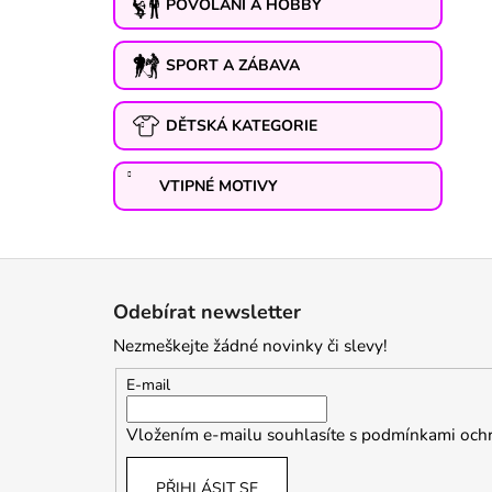
POVOLÁNÍ A HOBBY
SPORT A ZÁBAVA
DĚTSKÁ KATEGORIE
VTIPNÉ MOTIVY
Z
á
Odebírat newsletter
p
Nezmeškejte žádné novinky či slevy!
a
t
E-mail
í
Vložením e-mailu souhlasíte s
podmínkami ochr
PŘIHLÁSIT SE