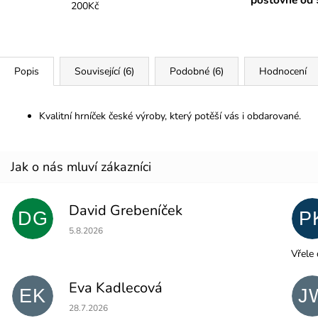
200Kč
Popis
Související (6)
Podobné (6)
Hodnocení
Kvalitní hrníček české výroby, který potěší vás i obdarované.
David Grebeníček
DG
P
Hodnocení obchodu je 5 z 5 hvězdiček.
5.8.2026
Vřele 
Eva Kadlecová
EK
J
Hodnocení obchodu je 5 z 5 hvězdiček.
28.7.2026