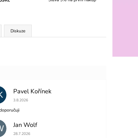
Diskuze
Pavel Kořínek
K
Hodnocení obchodu je 5 z 5 hvězdiček.
3.8.2026
doporučuji
Jan Wolf
W
Hodnocení obchodu je 5 z 5 hvězdiček.
28.7.2026