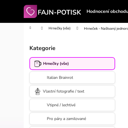
K
Přejít
na
o
Hodnocení obchod
obsah
Zpět
Zpět
š
do
do
í
Domů
Hrnečky (vše)
Hrneček - Naštvaný jednor
obchodu
obchodu
k
P
o
Kategorie
Přeskočit
s
kategorie
t
Hrnečky (vše)
r
a
Italian Brainrot
n
n
Vlastní fotografie / text
í
p
Vtipné / lechtivé
a
n
Pro páry a zamilované
e