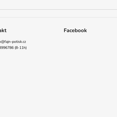
akt
Facebook
o
@
fajn-potisk.cz
3996786 (8-11h)