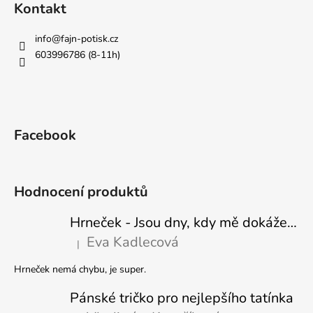
Kontakt
info
@
fajn-potisk.cz
603996786 (8-11h)
Facebook
Hodnocení produktů
Hrneček - Jsou dny, kdy mě dokáže nasrat i vzduch - Sova
Eva Kadlecová
|
Hodnocení produktu je 5 z 5 hvězdiček.
Hrneček nemá chybu, je super.
Pánské tričko pro nejlepšího tatínka