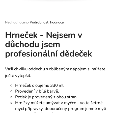
a
j
í
Průměrné
Neohodnoceno
Podrobnosti hodnocení
t
hodnocení
?
Hrneček - Nejsem v
produktu
je
důchodu jsem
0,0
z
profesionální dědeček
5
hvězdiček.
HLEDAT
Vaši chvilku oddechu s oblíbeným nápojem si můžete
ještě vylepšit.
D
o
Hrneček o objemu 330 ml.
p
Provedení v bílé barvě.
o
Potisk je provedený z obou stran.
r
Hrníčky můžete umývat v myčce - volte šetrné
u
mycí přípravky, doporučený program jemné mytí