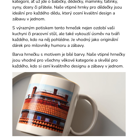
kategorií, ať už jde o babičky, dědečky, maminky, tatínky,
syny, dcery či přátele. Naše vtipné hrnky pro dědečky jsou
ideální pro každého dědu, který ocení kvalitní design a
zábavu v jednom.​
S výrazným potiskem tento hrneček nejen ozdobí vaši
kuchyni či pracovní stůl, ale také vykouzlí úsměv na tváři
každého, kdo na něj pohlédne. Je vhodný jako originální
dárek pro milovníky humoru a zábavy.​
Barva hrnečku s motivem je bílé barvy. Naše vtipné hrnečky
jsou vhodné pro všechny věkové kategorie a skvělé pro
každého, kdo si cení kvalitního designu a zábavy v jednom.​