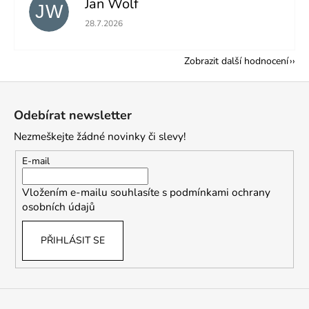
Jan Wolf
JW
Hodnocení obchodu je 5 z 5 hvězdiček.
28.7.2026
Zobrazit další hodnocení
Z
á
Odebírat newsletter
p
Nezmeškejte žádné novinky či slevy!
a
t
E-mail
í
Vložením e-mailu souhlasíte s
podmínkami ochrany
osobních údajů
PŘIHLÁSIT SE