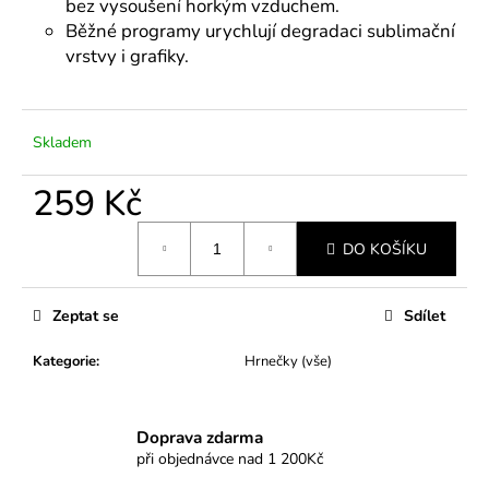
č
bez vysoušení horkým vzduchem.
u
Běžné programy urychlují degradaci sublimační
j
vrstvy i grafiky.
e
m
e
Skladem
259 Kč
Měrná
DO KOŠÍKU
cena:
Zeptat se
Sdílet
Kategorie
:
Hrnečky (vše)
Doprava zdarma
při objednávce nad 1 200Kč