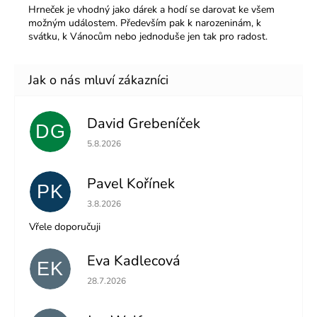
Hrneček je vhodný jako dárek a hodí se darovat ke všem
možným událostem. Především pak k narozeninám, k
svátku, k Vánocům nebo jednoduše jen tak pro radost.
David Grebeníček
DG
Hodnocení obchodu je 5 z 5 hvězdiček.
5.8.2026
Pavel Kořínek
PK
Hodnocení obchodu je 5 z 5 hvězdiček.
3.8.2026
Vřele doporučuji
Eva Kadlecová
EK
Hodnocení obchodu je 5 z 5 hvězdiček.
28.7.2026