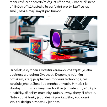
ranní kávě či odpoledním čaji, ať už doma, v kanceláři nebo
při jiných příležitostech. Je perfektní pro ty, kteří se rádi
smějí, baví a mají smysl pro humor.​
Hrneček je vyroben z kvalitní keramiky, což zajišťuje jeho
odolnost a dlouhou životnost. Disponuje vtipným
potiskem, který je aplikován moderní technologií, což
zaručuje jeho stálost i po mnoha umytích. Hrneček je
vhodný pro muže i ženy všech věkových kategorií, ať už jde
o babičky, dědečky, maminky, tatínky, syny, dcery či přátele.
Naše vtipné hrnky jsou ideální pro každého, kdo ocení
kvalitní design a zábavu v jednom.​