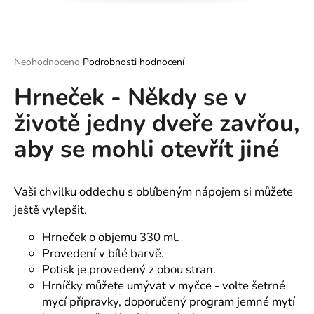
a
j
í
Průměrné
Neohodnoceno
Podrobnosti hodnocení
t
hodnocení
?
Hrneček - Někdy se v
produktu
je
životě jedny dveře zavřou,
0,0
z
aby se mohli otevřít jiné
5
hvězdiček.
HLEDAT
Vaši chvilku oddechu s oblíbeným nápojem si můžete
ještě vylepšit.
D
o
Hrneček o objemu 330 ml.
p
Provedení v bílé barvě.
o
Potisk je provedený z obou stran.
r
Hrníčky můžete umývat v myčce - volte šetrné
u
mycí přípravky, doporučený program jemné mytí