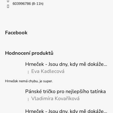
603996786 (8-11h)
Facebook
Hodnocení produktů
Hrneček - Jsou dny, kdy mě dokáže nasrat i vzduch - Sova
Eva Kadlecová
|
Hodnocení produktu je 5 z 5 hvězdiček.
Hrneček nemá chybu, je super.
Pánské tričko pro nejlepšího tatínka
Vladimíra Kovaříková
|
Hodnocení produktu je 5 z 5 hvězdiček.
Hrneček - Jsou dny, kdy mě dokáže nasrat i vzduch-naštvaný pejsek