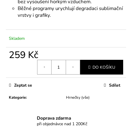
č
bez vysoušení horkým vzduchem.
u
Běžné programy urychlují degradaci sublimační
j
vrstvy i grafiky.
e
m
e
Skladem
259 Kč
Měrná
DO KOŠÍKU
cena:
Zeptat se
Sdílet
Kategorie
:
Hrnečky (vše)
Doprava zdarma
při objednávce nad 1 200Kč