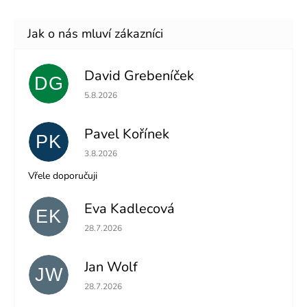
David Grebeníček
DG
Hodnocení obchodu je 5 z 5 hvězdiček.
5.8.2026
Pavel Kořínek
PK
Hodnocení obchodu je 5 z 5 hvězdiček.
3.8.2026
Vřele doporučuji
Eva Kadlecová
EK
Hodnocení obchodu je 5 z 5 hvězdiček.
28.7.2026
Jan Wolf
JW
Hodnocení obchodu je 5 z 5 hvězdiček.
28.7.2026