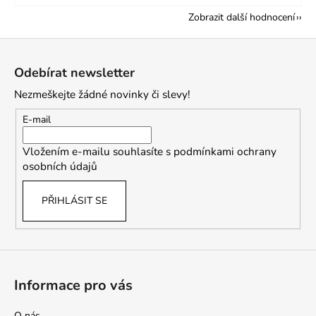
Zobrazit další hodnocení
Z
á
Odebírat newsletter
p
Nezmeškejte žádné novinky či slevy!
a
t
E-mail
í
Vložením e-mailu souhlasíte s
podmínkami ochrany
osobních údajů
PŘIHLÁSIT SE
Informace pro vás
O nás