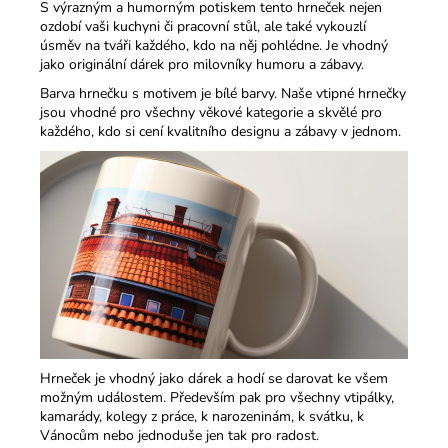
S výrazným a humorným potiskem tento hrneček nejen
ozdobí vaši kuchyni či pracovní stůl, ale také vykouzlí
úsměv na tváři každého, kdo na něj pohlédne. Je vhodný
jako originální dárek pro milovníky humoru a zábavy.​
Barva hrnečku s motivem je bílé barvy. Naše vtipné hrnečky
jsou vhodné pro všechny věkové kategorie a skvělé pro
každého, kdo si cení kvalitního designu a zábavy v jednom.​
Hrneček je vhodný jako dárek a hodí se darovat ke všem
možným událostem. Především pak pro všechny vtipálky,
kamarády, kolegy z práce, k narozeninám, k svátku, k
Vánocům nebo jednoduše jen tak pro radost.