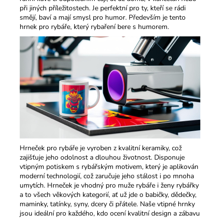
při jiných příležitostech. Je perfektní pro ty, kteří se rádi
smějí, baví a mají smysl pro humor.​ Především je tento
hrnek pro rybáře, který rybaření bere s humorem.
Hrneček pro rybáře je vyroben z kvalitní keramiky, což
zajišťuje jeho odolnost a dlouhou životnost. Disponuje
vtipným potiskem s rybářským motivem, který je aplikován
moderní technologií, což zaručuje jeho stálost i po mnoha
umytích. Hrneček je vhodný pro muže rybáře i ženy rybářky
a to všech věkových kategorií, ať už jde o babičky, dědečky,
maminky, tatínky, syny, dcery či přátele. Naše vtipné hrnky
jsou ideální pro každého, kdo ocení kvalitní design a zábavu