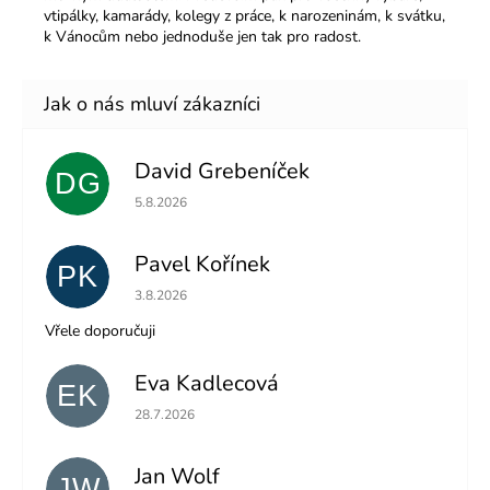
vtipálky, kamarády, kolegy z práce, k narozeninám, k svátku,
k Vánocům nebo jednoduše jen tak pro radost.
David Grebeníček
DG
Hodnocení obchodu je 5 z 5 hvězdiček.
5.8.2026
Pavel Kořínek
PK
Hodnocení obchodu je 5 z 5 hvězdiček.
3.8.2026
Vřele doporučuji
Eva Kadlecová
EK
Hodnocení obchodu je 5 z 5 hvězdiček.
28.7.2026
Jan Wolf
JW