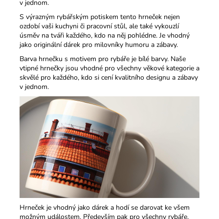
v jednom.​
S výrazným rybářským potiskem tento hrneček nejen
ozdobí vaši kuchyni či pracovní stůl, ale také vykouzlí
úsměv na tváři každého, kdo na něj pohlédne. Je vhodný
jako originální dárek pro milovníky humoru a zábavy.​
Barva hrnečku s motivem pro rybáře je bílé barvy. Naše
vtipné hrnečky jsou vhodné pro všechny věkové kategorie a
skvělé pro každého, kdo si cení kvalitního designu a zábavy
v jednom.​
Hrneček je vhodný jako dárek a hodí se darovat ke všem
možným událostem. Především pak pro všechny rybáře,