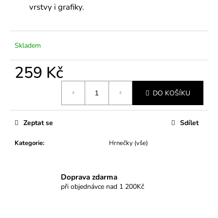
č
vrstvy i grafiky.
u
j
e
m
Skladem
e
259 Kč
Měrná
DO KOŠÍKU
cena:
Zeptat se
Sdílet
Kategorie
:
Hrnečky (vše)
Doprava zdarma
při objednávce nad 1 200Kč