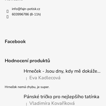
info
@
fajn-potisk.cz
603996786 (8-11h)
Facebook
Hodnocení produktů
Hrneček - Jsou dny, kdy mě dokáže nasrat i vzduch - Sova
Eva Kadlecová
|
Hodnocení produktu je 5 z 5 hvězdiček.
Hrneček nemá chybu, je super.
Pánské tričko pro nejlepšího tatínka
Vladimíra Kovaříková
|
Hodnocení produktu je 5 z 5 hvězdiček.