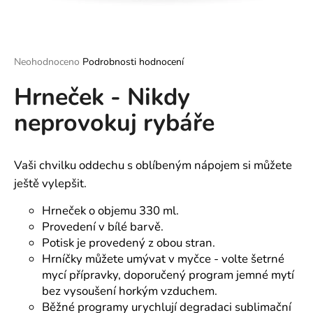
a
j
í
Průměrné
Neohodnoceno
Podrobnosti hodnocení
t
hodnocení
?
Hrneček - Nikdy
produktu
je
neprovokuj rybáře
0,0
z
5
hvězdiček.
HLEDAT
Vaši chvilku oddechu s oblíbeným nápojem si můžete
ještě vylepšit.
Hrneček o objemu 330 ml.
D
Provedení v bílé barvě.
o
Potisk je provedený z obou stran.
p
Hrníčky můžete umývat v myčce - volte šetrné
o
mycí přípravky, doporučený program jemné mytí
r
bez vysoušení horkým vzduchem.
u
Běžné programy urychlují degradaci sublimační