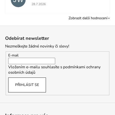
Hodnocení obchodu je 5 z 5 hvězdiček.
28.7.2026
Zobrazit další hodnocení
Z
á
Odebírat newsletter
p
Nezmeškejte žádné novinky či slevy!
a
t
E-mail
í
Vložením e-mailu souhlasíte s
podmínkami ochrany
osobních údajů
PŘIHLÁSIT SE