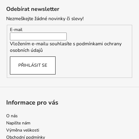
á
Odebírat newsletter
p
Nezmeškejte žádné novinky či slevy!
a
t
E-mail
í
Vložením e-mailu souhlasíte s
podmínkami ochrany
osobních údajů
PŘIHLÁSIT SE
Informace pro vás
O nás
Napište nám
Výměna velikosti
Obchodní podmínky