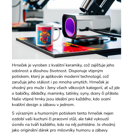
Hrneček je vyroben z kvalitní keramiky, což zajišťuje jeho
odolnost a dlouhou životnost. Disponuje vtipným
potiskem, který je aplikován moderní technologií, což
zaručuje jeho stálost i po mnoha umytích. Hrneček je
vhodný pro muže i ženy všech věkových kategorií, ať už jde
o babičky, dědečky, maminky, tatínky, syny, dcery či přátele.
Naše vtipné hrnky jsou ideální pro každého, kdo ocení
kvalitní design a zábavu v jednom.​
S výrazným a humorným potiskem tento hrneček nejen
ozdobí vaši kuchyni či pracovní stůl, ale také vykouzlí
úsměv na tváři každého, kdo na něj pohlédne. Je vhodný
jako originální dárek pro milovníky humoru a zábavy.​