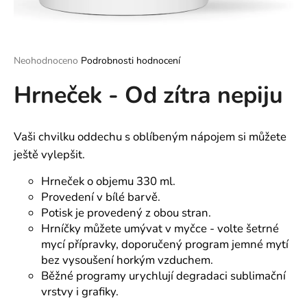
a
j
í
Průměrné
Neohodnoceno
Podrobnosti hodnocení
t
hodnocení
?
Hrneček - Od zítra nepiju
produktu
je
0,0
z
Vaši chvilku oddechu s oblíbeným nápojem si můžete
5
hvězdiček.
ještě vylepšit.
HLEDAT
Hrneček o objemu 330 ml.
Provedení v bílé barvě.
Potisk je provedený z obou stran.
D
Hrníčky můžete umývat v myčce - volte šetrné
o
mycí přípravky, doporučený program jemné mytí
p
bez vysoušení horkým vzduchem.
o
Běžné programy urychlují degradaci sublimační
r
vrstvy i grafiky.
u