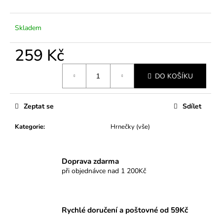
č
u
j
Skladem
e
m
259 Kč
e
Měrná
DO KOŠÍKU
cena:
Zeptat se
Sdílet
Kategorie
:
Hrnečky (vše)
Doprava zdarma
při objednávce nad 1 200Kč
Rychlé doručení a poštovné od 59Kč