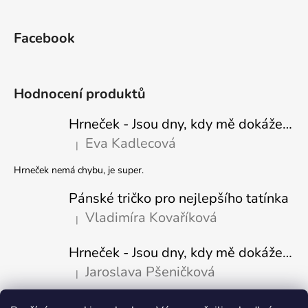
Facebook
Hodnocení produktů
Hrneček - Jsou dny, kdy mě dokáže nasrat i vzduch - Sova
Eva Kadlecová
|
Hodnocení produktu je 5 z 5 hvězdiček.
Hrneček nemá chybu, je super.
Pánské tričko pro nejlepšího tatínka
Vladimíra Kovaříková
|
Hodnocení produktu je 5 z 5 hvězdiček.
Hrneček - Jsou dny, kdy mě dokáže nasrat i vzduch-naštvaný pejsek
Jaroslava Pšeničková
|
Hodnocení produktu je 5 z 5 hvězdiček.