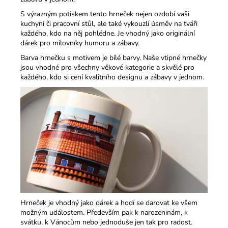
S výrazným potiskem tento hrneček nejen ozdobí vaši
kuchyni či pracovní stůl, ale také vykouzlí úsměv na tváři
každého, kdo na něj pohlédne. Je vhodný jako originální
dárek pro milovníky humoru a zábavy.​
Barva hrnečku s motivem je bílé barvy. Naše vtipné hrnečky
jsou vhodné pro všechny věkové kategorie a skvělé pro
každého, kdo si cení kvalitního designu a zábavy v jednom.​
Hrneček je vhodný jako dárek a hodí se darovat ke všem
možným událostem. Především pak k narozeninám, k
svátku, k Vánocům nebo jednoduše jen tak pro radost.