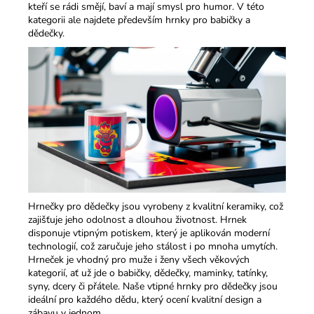
kteří se rádi smějí, baví a mají smysl pro humor.​ V této
kategorii ale najdete především hrnky pro babičky a
dědečky.
Hrnečky pro dědečky jsou vyrobeny z kvalitní keramiky, což
zajišťuje jeho odolnost a dlouhou životnost. Hrnek
disponuje vtipným potiskem, který je aplikován moderní
technologií, což zaručuje jeho stálost i po mnoha umytích.
Hrneček je vhodný pro muže i ženy všech věkových
kategorií, ať už jde o babičky, dědečky, maminky, tatínky,
syny, dcery či přátele. Naše vtipné hrnky pro dědečky jsou
ideální pro každého dědu, který ocení kvalitní design a
zábavu v jednom.​