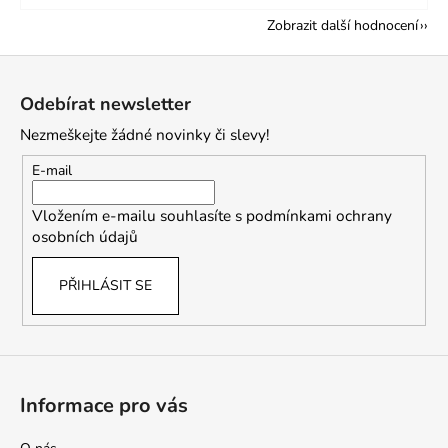
Zobrazit další hodnocení
Z
á
Odebírat newsletter
p
Nezmeškejte žádné novinky či slevy!
a
t
E-mail
í
Vložením e-mailu souhlasíte s
podmínkami ochrany
osobních údajů
PŘIHLÁSIT SE
Informace pro vás