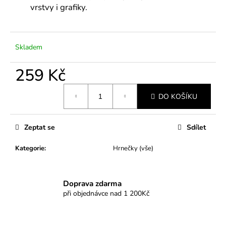
č
vrstvy i grafiky.
u
j
e
m
Skladem
e
259 Kč
Měrná
DO KOŠÍKU
cena:
Zeptat se
Sdílet
Kategorie
:
Hrnečky (vše)
Doprava zdarma
při objednávce nad 1 200Kč