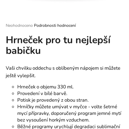
a
j
í
Průměrné
Neohodnoceno
Podrobnosti hodnocení
t
hodnocení
?
Hrneček pro tu nejlepší
produktu
je
babičku
0,0
z
5
hvězdiček.
HLEDAT
Vaši chvilku oddechu s oblíbeným nápojem si můžete
ještě vylepšit.
Hrneček o objemu 330 ml.
D
Provedení v bílé barvě.
o
Potisk je provedený z obou stran.
p
Hrníčky můžete umývat v myčce - volte šetrné
o
mycí přípravky, doporučený program jemné mytí
r
bez vysoušení horkým vzduchem.
u
Běžné programy urychlují degradaci sublimační