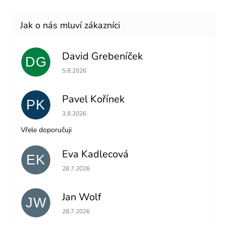
David Grebeníček
DG
Hodnocení obchodu je 5 z 5 hvězdiček.
5.8.2026
Pavel Kořínek
PK
Hodnocení obchodu je 5 z 5 hvězdiček.
3.8.2026
Vřele doporučuji
Eva Kadlecová
EK
Hodnocení obchodu je 5 z 5 hvězdiček.
28.7.2026
Jan Wolf
JW
Hodnocení obchodu je 5 z 5 hvězdiček.
28.7.2026