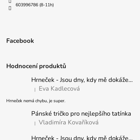
603996786 (8-11h)
Facebook
Hodnocení produktů
Hrneček - Jsou dny, kdy mě dokáže nasrat i vzduch - Sova
Eva Kadlecová
|
Hodnocení produktu je 5 z 5 hvězdiček.
Hrneček nemá chybu, je super.
Pánské tričko pro nejlepšího tatínka
Vladimíra Kovaříková
|
Hodnocení produktu je 5 z 5 hvězdiček.
Hrneček - Jsou dny, kdy mě dokáže nasrat i vzduch-naštvaný pejsek