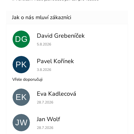
David Grebeníček
DG
Hodnocení obchodu je 5 z 5 hvězdiček.
5.8.2026
Pavel Kořínek
PK
Hodnocení obchodu je 5 z 5 hvězdiček.
3.8.2026
Vřele doporučuji
Eva Kadlecová
EK
Hodnocení obchodu je 5 z 5 hvězdiček.
28.7.2026
Jan Wolf
JW
Hodnocení obchodu je 5 z 5 hvězdiček.
28.7.2026