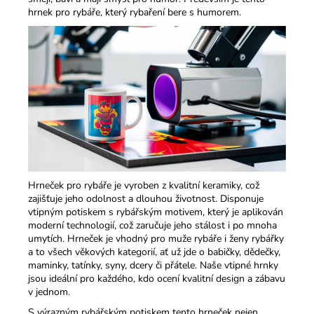
hrnek pro rybáře, který rybaření bere s humorem.
Hrneček pro rybáře je vyroben z kvalitní keramiky, což
zajišťuje jeho odolnost a dlouhou životnost. Disponuje
vtipným potiskem s rybářským motivem, který je aplikován
moderní technologií, což zaručuje jeho stálost i po mnoha
umytích. Hrneček je vhodný pro muže rybáře i ženy rybářky
a to všech věkových kategorií, ať už jde o babičky, dědečky,
maminky, tatínky, syny, dcery či přátele. Naše vtipné hrnky
jsou ideální pro každého, kdo ocení kvalitní design a zábavu
v jednom.​
S výrazným rybářským potiskem tento hrneček nejen