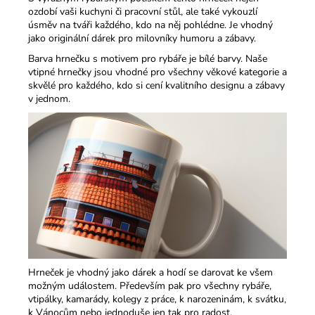
ozdobí vaši kuchyni či pracovní stůl, ale také vykouzlí
úsměv na tváři každého, kdo na něj pohlédne. Je vhodný
jako originální dárek pro milovníky humoru a zábavy.​
Barva hrnečku s motivem pro rybáře je bílé barvy. Naše
vtipné hrnečky jsou vhodné pro všechny věkové kategorie a
skvělé pro každého, kdo si cení kvalitního designu a zábavy
v jednom.​
Hrneček je vhodný jako dárek a hodí se darovat ke všem
možným událostem. Především pak pro všechny rybáře,
vtipálky, kamarády, kolegy z práce, k narozeninám, k svátku,
k Vánocům nebo jednoduše jen tak pro radost.