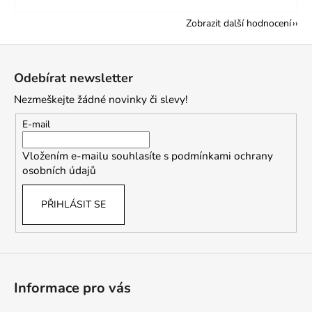
Zobrazit další hodnocení
Z
á
Odebírat newsletter
p
Nezmeškejte žádné novinky či slevy!
a
t
E-mail
í
Vložením e-mailu souhlasíte s
podmínkami ochrany
osobních údajů
PŘIHLÁSIT SE
Informace pro vás