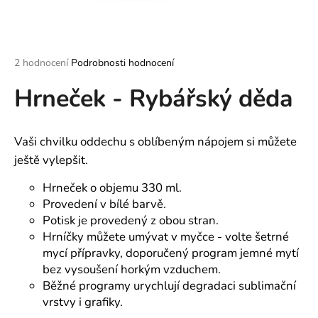
a
j
í
Průměrné
2 hodnocení
Podrobnosti hodnocení
t
hodnocení
?
Hrneček - Rybářský děda
produktu
je
5,0
z
Vaši chvilku oddechu s oblíbeným nápojem si můžete
5
hvězdiček.
ještě vylepšit.
HLEDAT
Hrneček o objemu 330 ml.
Provedení v bílé barvě.
Potisk je provedený z obou stran.
D
Hrníčky můžete umývat v myčce - volte šetrné
o
mycí přípravky, doporučený program jemné mytí
p
bez vysoušení horkým vzduchem.
o
Běžné programy urychlují degradaci sublimační
r
vrstvy i grafiky.
u