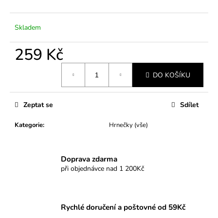
č
u
j
Skladem
e
m
259 Kč
e
Měrná
DO KOŠÍKU
cena:
Zeptat se
Sdílet
Kategorie
:
Hrnečky (vše)
Doprava zdarma
při objednávce nad 1 200Kč
Rychlé doručení a poštovné od 59Kč