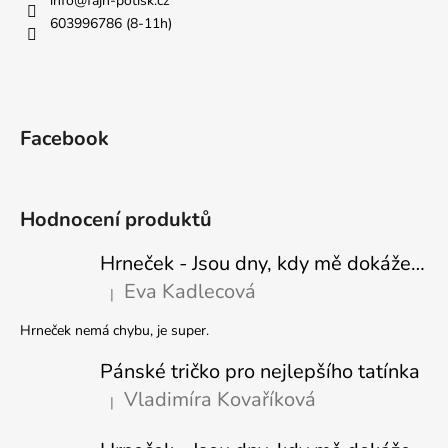
info
@
fajn-potisk.cz
603996786 (8-11h)
Facebook
Hodnocení produktů
Hrneček - Jsou dny, kdy mě dokáže nasrat i vzduch - Sova
Eva Kadlecová
|
Hodnocení produktu je 5 z 5 hvězdiček.
Hrneček nemá chybu, je super.
Pánské tričko pro nejlepšího tatínka
Vladimíra Kovaříková
|
Hodnocení produktu je 5 z 5 hvězdiček.