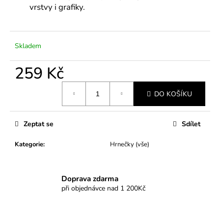
č
vrstvy i grafiky.
u
j
e
m
Skladem
e
259 Kč
Měrná
DO KOŠÍKU
cena:
Zeptat se
Sdílet
Kategorie
:
Hrnečky (vše)
Doprava zdarma
při objednávce nad 1 200Kč