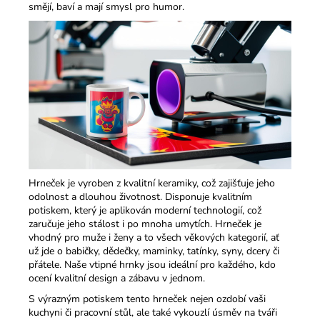
smějí, baví a mají smysl pro humor.​
Hrneček je vyroben z kvalitní keramiky, což zajišťuje jeho
odolnost a dlouhou životnost. Disponuje kvalitním
potiskem, který je aplikován moderní technologií, což
zaručuje jeho stálost i po mnoha umytích. Hrneček je
vhodný pro muže i ženy a to všech věkových kategorií, ať
už jde o babičky, dědečky, maminky, tatínky, syny, dcery či
přátele. Naše vtipné hrnky jsou ideální pro každého, kdo
ocení kvalitní design a zábavu v jednom.​
S výrazným potiskem tento hrneček nejen ozdobí vaši
kuchyni či pracovní stůl, ale také vykouzlí úsměv na tváři