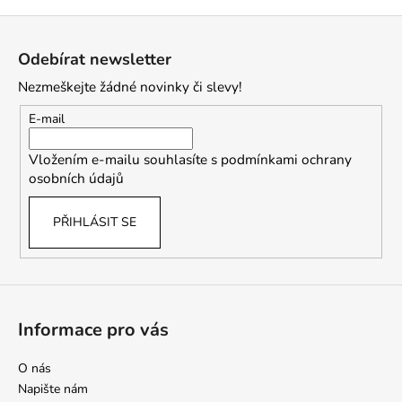
Z
á
Odebírat newsletter
p
Nezmeškejte žádné novinky či slevy!
a
t
E-mail
í
Vložením e-mailu souhlasíte s
podmínkami ochrany
osobních údajů
PŘIHLÁSIT SE
Informace pro vás
O nás
Napište nám