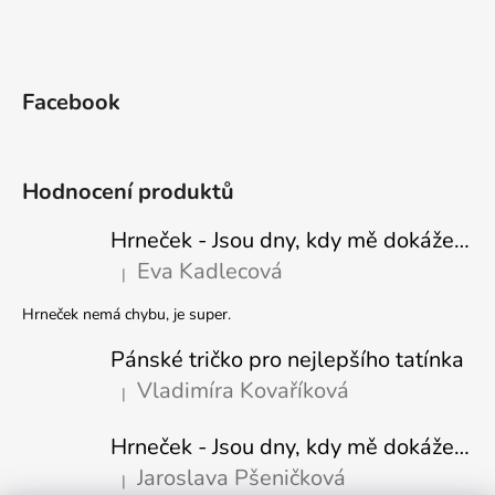
Facebook
Hodnocení produktů
Hrneček - Jsou dny, kdy mě dokáže nasrat i vzduch - Sova
Eva Kadlecová
|
Hodnocení produktu je 5 z 5 hvězdiček.
Hrneček nemá chybu, je super.
Pánské tričko pro nejlepšího tatínka
Vladimíra Kovaříková
|
Hodnocení produktu je 5 z 5 hvězdiček.
Hrneček - Jsou dny, kdy mě dokáže nasrat i vzduch-naštvaný pejsek
Jaroslava Pšeničková
|
Hodnocení produktu je 5 z 5 hvězdiček.