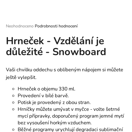
a
j
í
Průměrné
Neohodnoceno
Podrobnosti hodnocení
t
hodnocení
?
Hrneček - Vzdělání je
produktu
je
důležité - Snowboard
0,0
z
5
hvězdiček.
HLEDAT
Vaši chvilku oddechu s oblíbeným nápojem si můžete
ještě vylepšit.
Hrneček o objemu 330 ml.
D
Provedení v bílé barvě.
o
Potisk je provedený z obou stran.
p
Hrníčky můžete umývat v myčce - volte šetrné
o
mycí přípravky, doporučený program jemné mytí
r
bez vysoušení horkým vzduchem.
u
Běžné programy urychlují degradaci sublimační