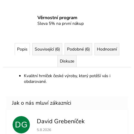
Věrnostní program
Sleva 5% na první nákup
Popis
Související (6)
Podobné (6)
Hodnocení
Diskuze
Kvalitní hrníček české výroby, který potěší vás i
obdarované.
David Grebeníček
DG
Hodnocení obchodu je 5 z 5 hvězdiček.
5.8.2026