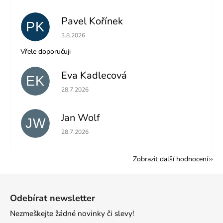
Pavel Kořínek
PK
Hodnocení obchodu je 5 z 5 hvězdiček.
3.8.2026
Vřele doporučuji
Eva Kadlecová
EK
Hodnocení obchodu je 5 z 5 hvězdiček.
28.7.2026
Jan Wolf
JW
Hodnocení obchodu je 5 z 5 hvězdiček.
28.7.2026
Zobrazit další hodnocení
Z
á
Odebírat newsletter
p
Nezmeškejte žádné novinky či slevy!
a