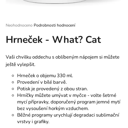
a
j
í
Průměrné
Neohodnoceno
Podrobnosti hodnocení
t
hodnocení
?
Hrneček - What? Cat
produktu
je
0,0
z
Vaši chvilku oddechu s oblíbeným nápojem si můžete
5
hvězdiček.
ještě vylepšit.
HLEDAT
Hrneček o objemu 330 ml.
Provedení v bílé barvě.
Potisk je provedený z obou stran.
D
Hrníčky můžete umývat v myčce - volte šetrné
o
mycí přípravky, doporučený program jemné mytí
p
bez vysoušení horkým vzduchem.
o
Běžné programy urychlují degradaci sublimační
r
vrstvy i grafiky.
u