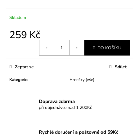
č
u
j
Skladem
e
m
259 Kč
e
Měrná
DO KOŠÍKU
cena:
Zeptat se
Sdílet
Kategorie
:
Hrnečky (vše)
Doprava zdarma
při objednávce nad 1 200Kč
Rychlé doručení a poštovné od 59Kč