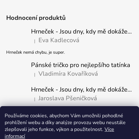
Hodnocení produktů
Hrneček - Jsou dny, kdy mě dokáže nasrat i vzduch - Sova
Eva Kadlecová
|
Hodnocení produktu je 5 z 5 hvězdiček.
Hrneček nemá chybu, je super.
Pánské tričko pro nejlepšího tatínka
Vladimíra Kovaříková
|
Hodnocení produktu je 5 z 5 hvězdiček.
Hrneček - Jsou dny, kdy mě dokáže nasrat i vzduch-naštvaný pejsek
Jaroslava Pšeničková
|
Hodnocení produktu je 5 z 5 hvězdiček.
Používáme cookies, abychom Vám umožnili pohodlné
Přijímáme online platby
prohlížení webu a díky analýze provozu webu neustále
zlepšovali jeho funkce, výkon a použitelnost.
Více
informací