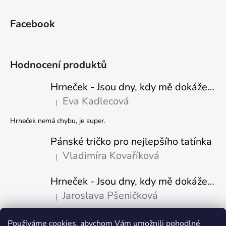
Facebook
Hodnocení produktů
Hrneček - Jsou dny, kdy mě dokáže nasrat i vzduch - Sova
Eva Kadlecová
|
Hodnocení produktu je 5 z 5 hvězdiček.
Hrneček nemá chybu, je super.
Pánské tričko pro nejlepšího tatínka
Vladimíra Kovaříková
|
Hodnocení produktu je 5 z 5 hvězdiček.
Hrneček - Jsou dny, kdy mě dokáže nasrat i vzduch-naštvaný pejsek
Jaroslava Pšeničková
|
Hodnocení produktu je 5 z 5 hvězdiček.
Používáme cookies, abychom Vám umožnili pohodlné