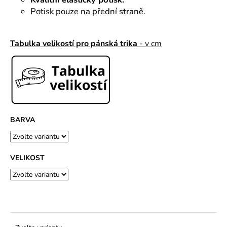
č
u
Potisk pouze na přední straně.
j
e
Tabulka velikostí pro pánská trika
- v cm
m
e
BARVA
VELIKOST