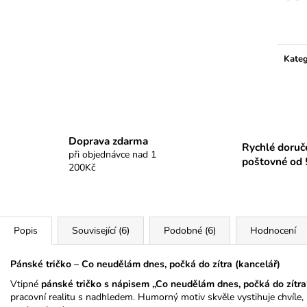
Měrn
cena:
Kateg
Doprava zdarma
Rychlé doruč
při objednávce nad 1
poštovné od 
200Kč
Popis
Související (6)
Podobné (6)
Hodnocení
Pánské tričko – Co neudělám dnes, počká do zítra (kancelář)
Vtipné
pánské tričko s nápisem „Co neudělám dnes, počká do zítra
pracovní realitu s nadhledem. Humorný motiv skvěle vystihuje chvíle, 