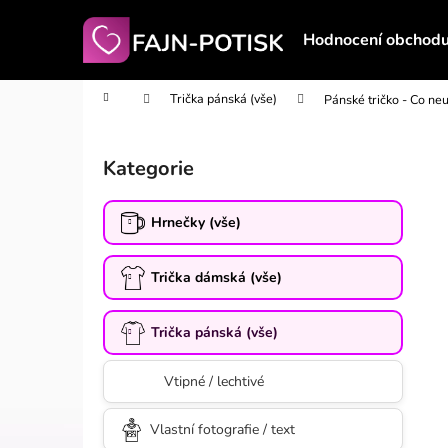
K
Přejít
na
o
Hodnocení obchod
obsah
Zpět
Zpět
š
do
do
í
Domů
Trička pánská (vše)
Pánské tričko - Co ne
obchodu
obchodu
k
P
o
Kategorie
Přeskočit
s
kategorie
t
Hrnečky (vše)
r
a
Trička dámská (vše)
n
n
í
Trička pánská (vše)
p
Vtipné / lechtivé
a
n
Vlastní fotografie / text
e