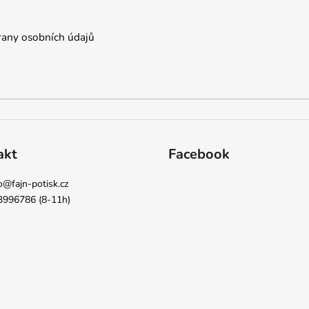
any osobních údajů
akt
Facebook
o
@
fajn-potisk.cz
3996786 (8-11h)