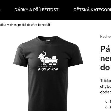
u
DÁRKY A PŘÍLEŽITOSTI
DĚTSKÁ KATEGOR
udělám dnes, počká do zítra kancelář
Co potřebujete najít?
Průmě
Neoho
hodnoc
Pá
produk
HLEDAT
je
ne
0,0
z
do
5
Doporučujeme
hvězdič
Tričk
chybu.
obdar