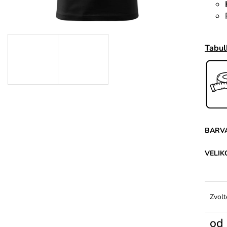
Tabul
BARV
VELIK
Zvolt
od