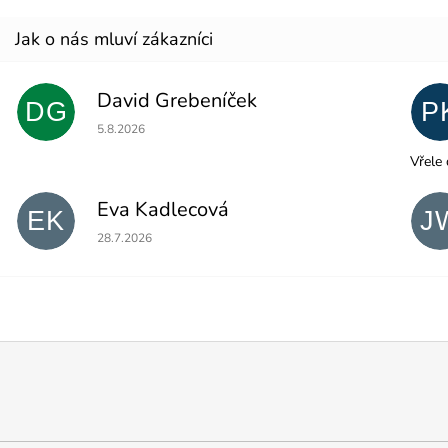
David Grebeníček
DG
P
Hodnocení obchodu je 5 z 5 hvězdiček.
5.8.2026
Vřele 
Eva Kadlecová
EK
J
Hodnocení obchodu je 5 z 5 hvězdiček.
28.7.2026