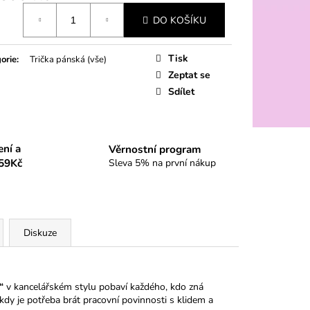
á
DO KOŠÍKU
Tisk
orie
:
Trička pánská (vše)
Zeptat se
Sdílet
ení a
Věrnostní program
59Kč
Sleva 5% na první nákup
Diskuze
“
v kancelářském stylu pobaví každého, kdo zná
kdy je potřeba brát pracovní povinnosti s klidem a