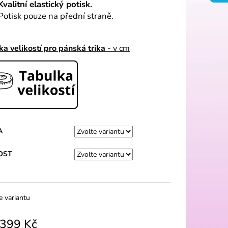
Kvalitní elastický potisk.
Potisk pouze na přední straně.
ka velikostí pro pánská trika
- v cm
A
OST
e variantu
399 Kč