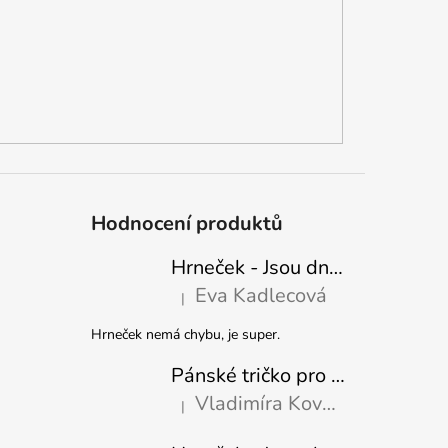
Hodnocení produktů
Hrneček - Jsou dny, kdy mě dokáže nasrat i vzduch - Sova
Eva Kadlecová
|
Hodnocení produktu je 5 z 5 hvězdiček.
Hrneček nemá chybu, je super.
Pánské tričko pro nejlepšího tatínka
Vladimíra Kovaříková
|
Hodnocení produktu je 5 z 5 hvězdiček.