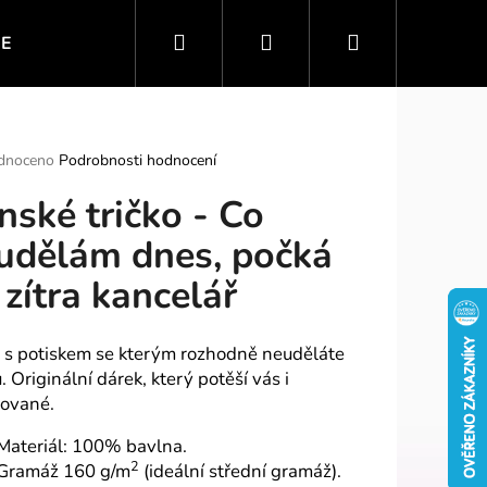
Hledat
Přihlášení
Nákupní
IE
VTIPNÉ MOTIVY
SPORT A ZÁBAVA
PO
košík
rné
dnoceno
Podrobnosti hodnocení
ení
nské tričko - Co
tu
udělám dnes, počká
 zítra kancelář
ek.
o s potiskem se kterým rozhodně neuděláte
 Originální dárek, který potěší vás i
ované.
Materiál: 100% bavlna.
2
Gramáž 160 g/m
(ideální střední gramáž).