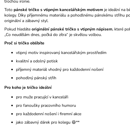
trochou ironie.
Toto
pánské tričko s vtipným kancelářským motivem
je ideální na b
kolegy. Díky příjemnému materiálu a pohodlnému pánskému střihu pos
originální a zábavný styl.
Pokud hledáte
originální pánské tričko s vtipným nápisem
, které p
„Co neudělám dnes, počká do zítra“ je skvělou volbou.
Proč si tričko oblíbíte
vtipný motiv inspirovaný kancelářským prostředím
kvalitní a odolný potisk
příjemný materiál vhodný pro každodenní nošení
pohodlný pánský střih
Pro koho je tričko ideální
pro muže pracující v kanceláři
pro fanoušky pracovního humoru
pro každodenní nošení i firemní akce
jako zábavný dárek pro kolegu 😄**