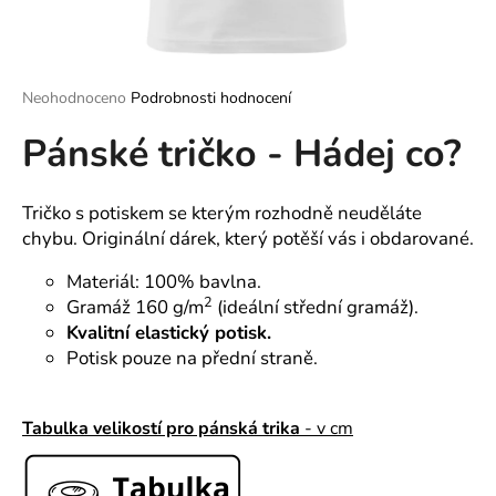
a
j
í
Průměrné
Neohodnoceno
Podrobnosti hodnocení
t
hodnocení
?
Pánské tričko - Hádej co?
produktu
je
0,0
z
Tričko s potiskem se kterým rozhodně neuděláte
5
chybu. Originální dárek, který potěší vás i obdarované.
hvězdiček.
HLEDAT
Materiál: 100% bavlna.
2
Gramáž 160 g/m
(ideální střední gramáž).
Kvalitní elastický potisk.
D
Potisk pouze na přední straně.
o
p
o
Tabulka velikostí pro pánská trika
- v cm
r
u