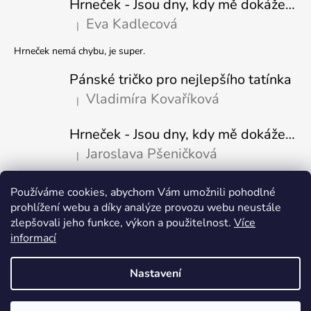
Hrneček - Jsou dny, kdy mě dokáže nasrat i vzduch - Sova
Eva Kadlecová
|
Hodnocení produktu je 5 z 5 hvězdiček.
Hrneček nemá chybu, je super.
Pánské tričko pro nejlepšího tatínka
Vladimíra Kovaříková
|
Hodnocení produktu je 5 z 5 hvězdiček.
Hrneček - Jsou dny, kdy mě dokáže nasrat i vzduch-naštvaný pejsek
Jaroslava Pšeničková
|
Hodnocení produktu je 5 z 5 hvězdiček.
Používáme cookies, abychom Vám umožnili pohodlné
Přijímáme online platby
prohlížení webu a díky analýze provozu webu neustále
zlepšovali jeho funkce, výkon a použitelnost.
Více
informací
Nastavení
Vytvořil Shoptet
Copyright 2026
Fajn-potisk.cz
. Všechna práva vyhrazena.
Upravit