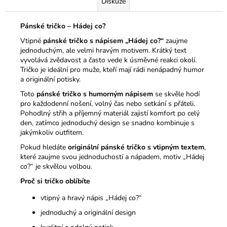
Diskuze
Pánské tričko – Hádej co?
Vtipné
pánské tričko s nápisem „Hádej co?“
zaujme
jednoduchým, ale velmi hravým motivem. Krátký text
vyvolává zvědavost a často vede k úsměvné reakci okolí.
Tričko je ideální pro muže, kteří mají rádi nenápadný humor
a originální potisky.
Toto
pánské tričko s humorným nápisem
se skvěle hodí
pro každodenní nošení, volný čas nebo setkání s přáteli.
Pohodlný střih a příjemný materiál zajistí komfort po celý
den, zatímco jednoduchý design se snadno kombinuje s
jakýmkoliv outfitem.
Pokud hledáte
originální pánské tričko s vtipným textem
,
které zaujme svou jednoduchostí a nápadem, motiv „Hádej
co?“ je skvělou volbou.
Proč si tričko oblíbíte
vtipný a hravý nápis „Hádej co?“
jednoduchý a originální design