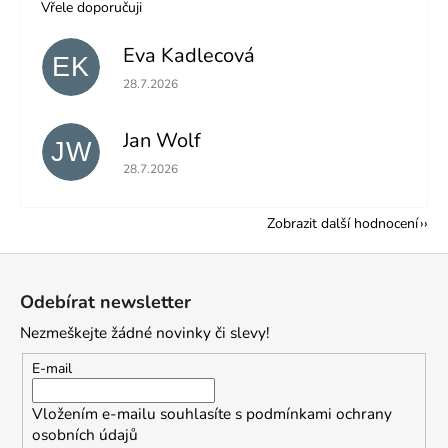
Vřele doporučuji
Eva Kadlecová
EK
Hodnocení obchodu je 5 z 5 hvězdiček.
28.7.2026
Jan Wolf
JW
Hodnocení obchodu je 5 z 5 hvězdiček.
28.7.2026
Zobrazit další hodnocení
Z
á
Odebírat newsletter
p
Nezmeškejte žádné novinky či slevy!
a
t
E-mail
í
Vložením e-mailu souhlasíte s
podmínkami ochrany
osobních údajů