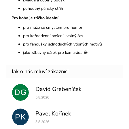
kvalitní a odolný potisk
pohodlný pánský střih
Pro koho je tričko ideální
pro muže se smyslem pro humor
pro každodenní nošení i volný čas
pro fanoušky jednoduchých vtipných motivů
jako zábavný dárek pro kamaráda 😄
David Grebeníček
DG
Hodnocení obchodu je 5 z 5 hvězdiček.
5.8.2026
Pavel Kořínek
PK
Hodnocení obchodu je 5 z 5 hvězdiček.
3.8.2026