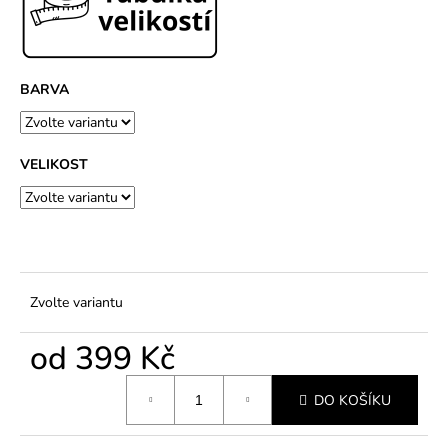
č
u
j
e
m
BARVA
e
VELIKOST
Zvolte variantu
od
399 Kč
Měrná
DO KOŠÍKU
cena: