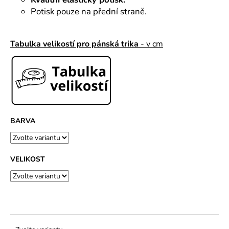
č
u
Potisk pouze na přední straně.
j
e
Tabulka velikostí pro pánská trika
- v cm
m
e
BARVA
VELIKOST