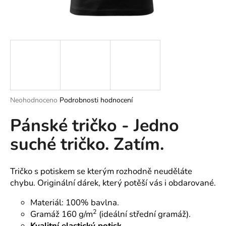
a
j
í
t
?
Průměrné
Neohodnoceno
Podrobnosti hodnocení
hodnocení
HLEDAT
Pánské tričko - Jedno
produktu
je
suché tričko. Zatím.
0,0
z
5
D
hvězdiček.
o
Tričko s potiskem se kterým rozhodně neuděláte
p
chybu. Originální dárek, který potěší vás i obdarované.
o
Materiál: 100% bavlna.
r
2
Gramáž 160 g/m
(ideální střední gramáž).
u
Kvalitní elastický potisk.