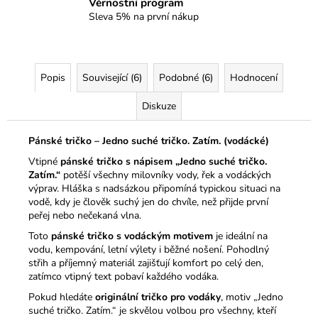
Věrnostní program
Sleva 5% na první nákup
Popis
Související (6)
Podobné (6)
Hodnocení
Diskuze
Pánské tričko – Jedno suché tričko. Zatím. (vodácké)
Vtipné
pánské tričko s nápisem „Jedno suché tričko.
Zatím.“
potěší všechny milovníky vody, řek a vodáckých
výprav. Hláška s nadsázkou připomíná typickou situaci na
vodě, kdy je člověk suchý jen do chvíle, než přijde první
peřej nebo nečekaná vlna.
Toto
pánské tričko s vodáckým motivem
je ideální na
vodu, kempování, letní výlety i běžné nošení. Pohodlný
střih a příjemný materiál zajišťují komfort po celý den,
zatímco vtipný text pobaví každého vodáka.
Pokud hledáte
originální tričko pro vodáky
, motiv „Jedno
suché tričko. Zatím.“ je skvělou volbou pro všechny, kteří