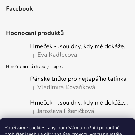
Facebook
Hodnocení produktů
Hrneček - Jsou dny, kdy mě dokáže nasrat i vzduch - Sova
Eva Kadlecová
|
Hodnocení produktu je 5 z 5 hvězdiček.
Hrneček nemá chybu, je super.
Pánské tričko pro nejlepšího tatínka
Vladimíra Kovaříková
|
Hodnocení produktu je 5 z 5 hvězdiček.
Hrneček - Jsou dny, kdy mě dokáže nasrat i vzduch-naštvaný pejsek
Jaroslava Pšeničková
|
Hodnocení produktu je 5 z 5 hvězdiček.
Používáme cookies, abychom Vám umožnili pohodlné
Přijímáme online platby
prohlížení webu a díky analýze provozu webu neustále