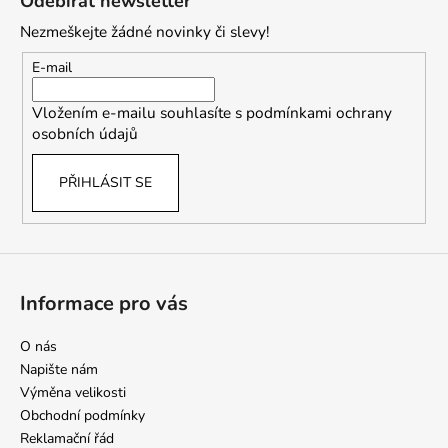
Odebírat newsletter
p
Nezmeškejte žádné novinky či slevy!
a
t
E-mail
í
Vložením e-mailu souhlasíte s
podmínkami ochrany
osobních údajů
PŘIHLÁSIT SE
Informace pro vás
O nás
Napište nám
Výměna velikosti
Obchodní podmínky
Reklamační řád