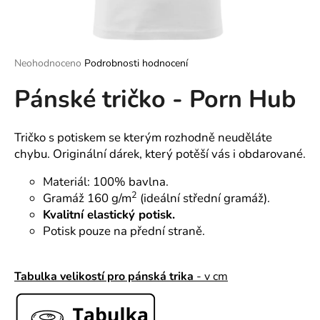
a
j
í
Průměrné
Neohodnoceno
Podrobnosti hodnocení
t
hodnocení
?
Pánské tričko - Porn Hub
produktu
je
0,0
z
Tričko s potiskem se kterým rozhodně neuděláte
5
chybu. Originální dárek, který potěší vás i obdarované.
hvězdiček.
HLEDAT
Materiál: 100% bavlna.
2
Gramáž 160 g/m
(ideální střední gramáž).
Kvalitní elastický potisk.
D
Potisk pouze na přední straně.
o
p
o
Tabulka velikostí pro pánská trika
- v cm
r
u