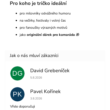
Pro koho je tričko ideální
pro milovníky odvážného humoru
na večírky, festivaly i volný čas
pro fanoušky výrazných motivů
jako
originální dárek pro kamaráda
🎁
David Grebeníček
DG
Hodnocení obchodu je 5 z 5 hvězdiček.
5.8.2026
Pavel Kořínek
PK
Hodnocení obchodu je 5 z 5 hvězdiček.
3.8.2026
Vřele doporučuji