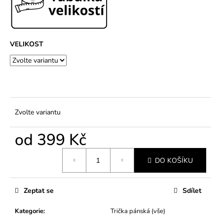
č
u
j
e
m
VELIKOST
e
Zvolte variantu
od
399 Kč
Měrná
DO KOŠÍKU
cena:
Zeptat se
Sdílet
Kategorie
:
Trička pánská (vše)