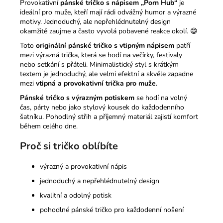
Provokativní
pánské tričko s nápisem „Porn Hub“
je
ideální pro muže, kteří mají rádi odvážný humor a výrazné
motivy. Jednoduchý, ale nepřehlédnutelný design
okamžitě zaujme a často vyvolá pobavené reakce okolí. 😄
Toto
originální pánské tričko s vtipným nápisem
patří
mezi výrazná trička, která se hodí na večírky, festivaly
nebo setkání s přáteli. Minimalistický styl s krátkým
textem je jednoduchý, ale velmi efektní a skvěle zapadne
mezi
vtipná a provokativní trička pro muže
.
Pánské tričko s výrazným potiskem
se hodí na volný
čas, párty nebo jako stylový kousek do každodenního
šatníku. Pohodlný střih a příjemný materiál zajistí komfort
během celého dne.
Proč si tričko oblíbíte
výrazný a provokativní nápis
jednoduchý a nepřehlédnutelný design
kvalitní a odolný potisk
pohodlné pánské tričko pro každodenní nošení