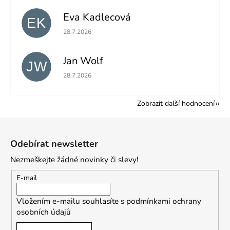
Eva Kadlecová
EK
Hodnocení obchodu je 5 z 5 hvězdiček.
28.7.2026
Jan Wolf
JW
Hodnocení obchodu je 5 z 5 hvězdiček.
28.7.2026
Zobrazit další hodnocení
Z
á
Odebírat newsletter
p
Nezmeškejte žádné novinky či slevy!
a
t
E-mail
í
Vložením e-mailu souhlasíte s
podmínkami ochrany
osobních údajů